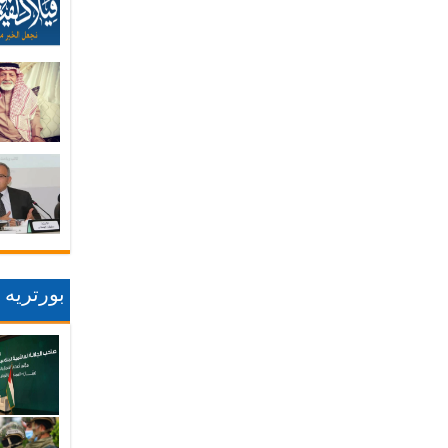
بورتريه