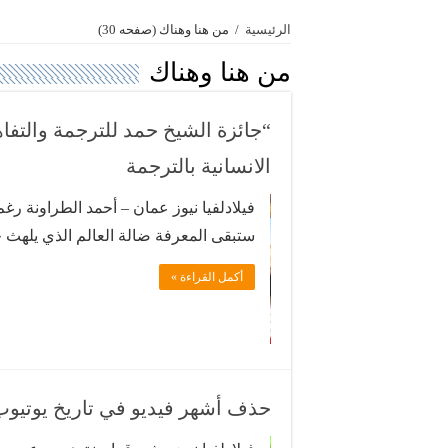
الرئيسية
/
من هنا وهناك
(صفحه 30)
من هنا وهناك
“جائزة الشيخ حمد للترجمة والتف
الانسانية بالترجمة
فيلادلفيا نيوز عمان – أحمد الطراونة رغم
ستبقى المعرفة ضالة العالم الذي يلهث 
تستقيم له اللغة واخرى تعانده، لتكون ال
أكمل القراءة »
عن المعرفة وتعزيز اواصر الالتقاء.. منذ
حذف أشهر فيديو في تاريخ يوتيو