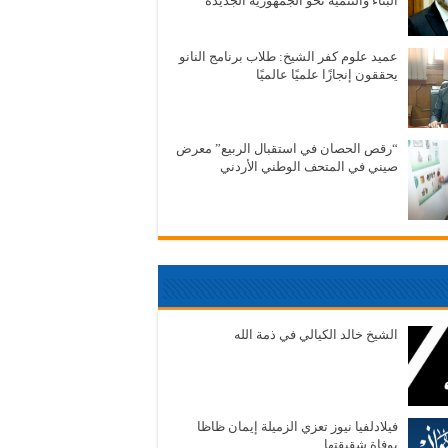
البناء والتنمية نحو الجمهورية الجديدة
عميد علوم كفر الشيخ: طلاب برنامج النانو
يحققون إنجازًا علميًا عالميًا
“رقص الحصان في استقبال الربيع” معرض
صيني في المتحف الوطني الأردني
الشيخ خالد الكيالي في ذمة الله
فيلادلفيا نيوز تعزي الزميلة إيمان ظاظا
بوفاة شقيقتها