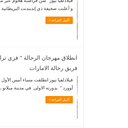
فيلادلفيا نيوز شن قراصنة هجوم عبر موق
و أعلنت صحيفة ذي إندبندنت البريطانية 
وأفادت المعلومات أن الفيديو حذف نتيج
أكمل القراءة »
يرتدون الأقنعة ويهددون بالسلاح، بدلا م
انطلاق مهرجان الرحالة ” فري تراف
فريق رحالة الامارات
فيلادلفيا نيوز انطلقت مساء أمس الأول 
أوورد ” بدورته الاولى في مدينة ميلانو ،
الامارات العربية المتحدة في ميلانو ، و
أكمل القراءة »
عبد الله الشامسي القنصل الإماراتي في