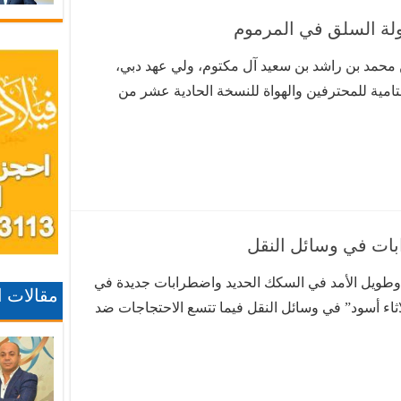
لة السلق في المرموم
ن محمد بن راشد بن سعيد آل مكتوم، ولي عهد دبي،
 مارس الجولة الختامية للمحترفين والهواة للنسخة الحادية عشر من
ن محمد لإحياء التراث في دورة المرموم في دبي بدعم
رابات في وسائل النقل
 وطويل الأمد في السكك الحديد واضطرابات جديدة في
مقالات 
ثاء أسود” في وسائل النقل فيما تتسع الاحتجاجات ضد
 أيام من التعبئة المتباينة النتائج، يعمد عمال السكك