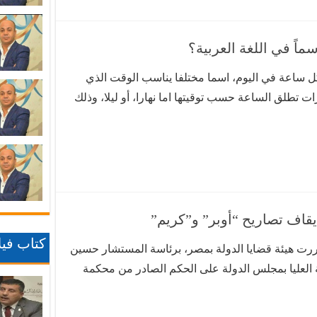
اً في اللغة العربية؟
كل ساعة في اليوم، اسما مختلفا يناسب الوقت الذي
ات تطلق الساعة حسب توقيتها اما نهارا، أو ليلا، وذلك
بي، عبد الملك بن محمد بن إسماعيل، المتوفى سنة
قاف تصاريح “أوبر” و”كريم”
كتاب فيلا
ررت هيئة قضايا الدولة بمصر، برئاسة المستشار حسين
ة العليا بمجلس الدولة على الحكم الصادر من محكمة
ركتي “أوبر” و”كريم” لأنشطتهما داخل مصر. وأشار
شار محمد عبد اللطيف، إلى …