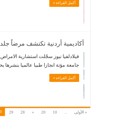
أكمل القراءة »
دينار وتشمل:- بوفيه مفتوح عشاء (٦ اطباق …
أكاديمية أردنية تكتشف مرضاً جلدياً 
فيلادلفيا نيوز سجّلت استشارية الامراض
جامعة مؤتة انجازا طبيا عالميا بنشرها بح
على اكتشاف مرض جلدي نادر في العالم،
أكمل القراءة »
وقالت الرفوع لـ(بترا) إن البحث تم توثيق
0
« الأولى
...
10
20
«
28
29