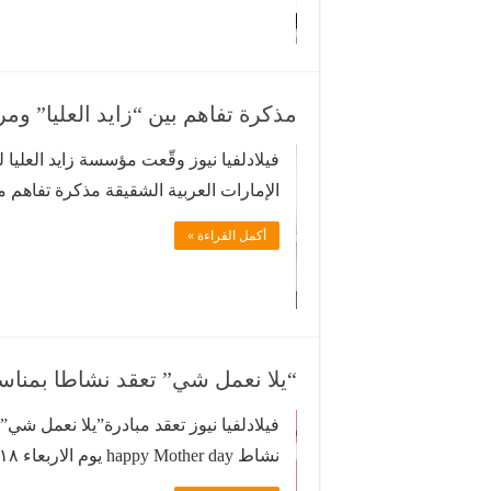
مذكرة تفاهم بين “زايد العليا” ومر
فيلادلفيا نيوز وقّعت مؤسسة زايد العليا 
الإمارات العربية الشقيقة مذكرة تفاهم 
في إمارة ابو ظبي- مدينة العين بشأن دعم
أكمل القراءة »
لتنفيذ مبادرة التبرع بـ50 حالة من أصحاب الهمم لتقديم الخدمات …
“يلا نعمل شي” تعقد نشاطا بمناس
فيلادلفيا نيوز تعقد مبادرة”يلا نعمل شي”