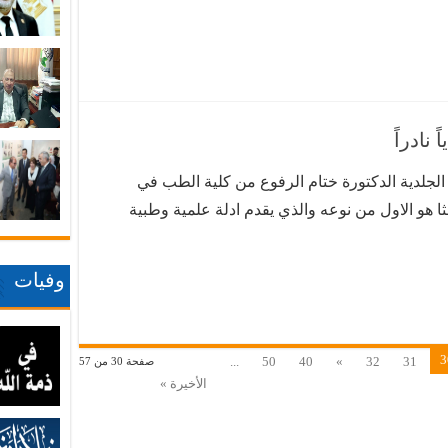
نادراً
 الجلدية الدكتورة ختام الرفوع من كلية الطب في
ثا هو الاول من نوعه والذي يقدم ادلة علمية وطبية
 يمكن اعتباره مؤشرا للاصابة بامراض اشد خطورة.
ه …
وفيات
3
...
50
40
»
32
31
صفحة 30 من 57
الأخيرة »