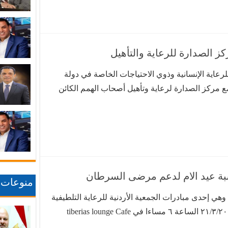
كز الصدارة للرعاية والتأهيل
للرعاية الإنسانية وذوي الاحتياجات الخاصة في دولة
مع مركز الصدارة لرعاية وتأهيل أصحاب الهمم الكائن
 وتعزيز الشراكات الاستراتيجية بينهما وتوحيد الجهود
بة عيد الام لدعم مرضى السرطان
منوعات
 وهي إحدى مبادرات الجمعية الأردنية للرعاية التلطيفية
نشاط happy Mother day يوم الاربعاء ٢١/٣/٢٠١٨ الساعة ٦ مساءا في tiberias lounge Cafe
ضاحية الرشيد – يمين اشارات الدفاع المدني اول شمال – مجمع الضيافة . سعر التذكرة ١٣