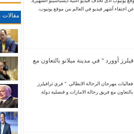
ع يوتيوب أدى لحذف فيديو أغنية ديسباسيتو الشهيرة.
عن اختفاء أشهر فيديو في العالم من موقع يوتيوب.
مقالات ع
ة هجوم قراصنة، وتم نشر فيديو يظهر فيه مجهولون،
ن …
يلرز أوورد ” في مدينة ميلانو بالتعاون مع
فعاليات مهرجان الرحالة الايطالي ” فري ترافيلرز
 بالتعاون مع فريق رحالة الامارات و قنصلية دولة
يستمر على مدار يوميين متتالين . حضر حفل الانطلاق
 …