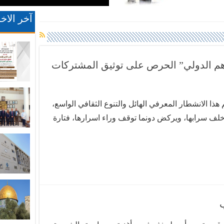
آخر الاخب
اهم الدولي” الحرص على توثيق المشتركات
 هذا الانشطار المعرفي الهائل والتنوع الثقافي الواسع،
خلف سرابها، ويركض دونما توقف وراء اسرارها، فتارة
لغة المشتركة اكسير التواصل والالتقاء بين من يبحثون
 الاف السنين …
ب