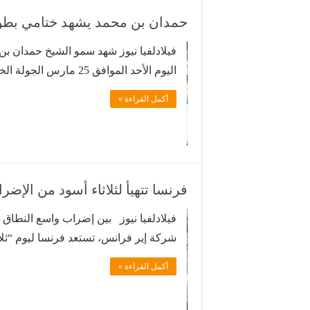
حمدان بن محمد يشهد ختامي بطو
فيلادلفيا نيوز شهد سمو الشيخ حمدان ب
اليوم الأحد الموافق 25
بطولة السلق، التي نظمها مركز حمدان ب
أكمل القراءة »
من سموه، وهي البطولة …
فرنسا تتهيأ لثلاثاء أسود من الإض
فيلادلفيا نيوز بين إضراب واسع النطاق
شركة إير فرانس، تستعد فرنسا ليوم “ثلا
إصلاحات الرئيس إيمانويل ماكرون. بعد عدة
أكمل القراءة »
الحديد الآن إلى إضراب طويل الأمد …