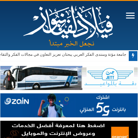
جامعة مؤتة ومنتدى الفكر العربي يبحثان تعزيز التعاون في مجالات الفكر والثقا