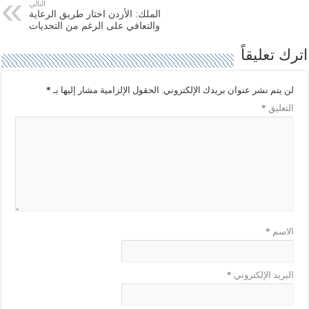
التالي
ف
(
الملك: الأردن اختار طريق الرعاية
ت
ف
ح
ت
والتعافي على الرغم من التحديات
ف
ح
ي
ف
اترك تعليقاً
ن
ي
ا
ن
ف
ا
ذ
ف
ة
ذ
لن يتم نشر عنوان بريدك الإلكتروني.
الحقول الإلزامية مشار إليها بـ
*
ج
ة
د
ج
التعليق
*
ي
د
د
ي
ة
د
)
ة
)
الاسم
*
البريد الإلكتروني
*