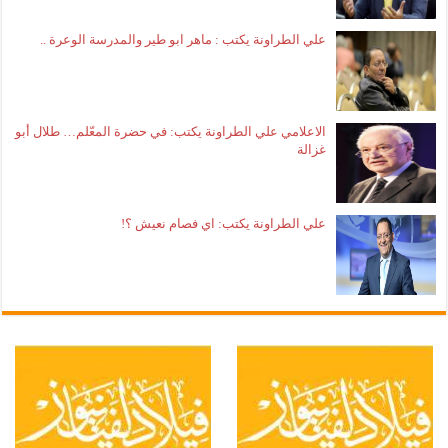
علي الطراونة يكتب : ماهر ابو طير والمدرسة الوعرة ..
الاعلامي علي الطراونة يكتب: في حضرة المعّلم… طلال أبو
غزالة
علي الطراونة يكتب: اي فصام نعيش ؟!