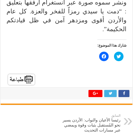
ونشر سموه صورة عبر انستغرام ارفقها بتعليق
: “دمت يا سيدي رمزاً للفخر والعزة. كل عام
والأردن أقوى ومزدهر آمن في ظل قيادتكم
الحكيمة”.
شارك هذا الموضوع:
ا
ا
ض
ن
غ
ق
ط
ر
ل
ل
ل
ل
م
م
ش
ش
ا
ا
ر
ر
ك
ك
ة
ة
ع
ع
ل
ل
ى
ى
ت
ف
السابق
و
ي
رئيسا الأعيان والنواب: الأردن يسير
ي
س
ت
ب
نحو المُستقبل بثبات وقوة ويمضي
ر
و
عبر مسارات التحديث
(
ك