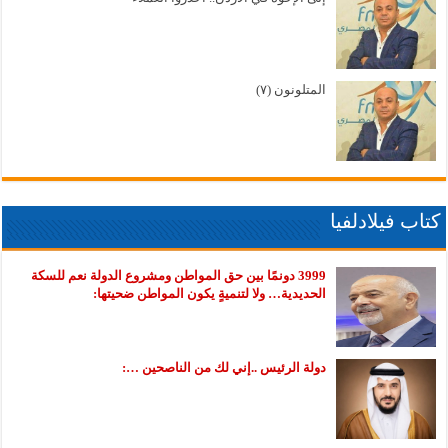
المتلونون (٧)
كتاب فيلادلفيا
3999 دونمًا بين حق المواطن ومشروع الدولة نعم للسكة
الحديدية… ولا لتنميةٍ يكون المواطن ضحيتها:
دولة الرئيس ..إني لك من الناصحين …: