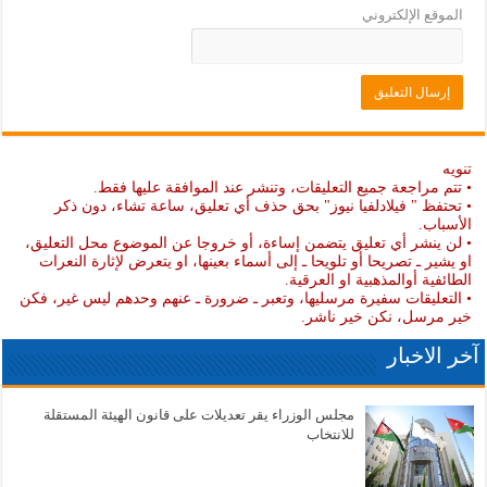
الموقع الإلكتروني
تنويه
• تتم مراجعة جميع التعليقات، وتنشر عند الموافقة عليها فقط.
• تحتفظ " فيلادلفيا نيوز" بحق حذف أي تعليق، ساعة تشاء، دون ذكر
الأسباب.
• لن ينشر أي تعليق يتضمن إساءة، أو خروجا عن الموضوع محل التعليق،
او يشير ـ تصريحا أو تلويحا ـ إلى أسماء بعينها، او يتعرض لإثارة النعرات
الطائفية أوالمذهبية او العرقية.
• التعليقات سفيرة مرسليها، وتعبر ـ ضرورة ـ عنهم وحدهم ليس غير، فكن
خير مرسل، نكن خير ناشر.
آخر الاخبار
مجلس الوزراء يقر تعديلات على قانون الهيئة المستقلة
للانتخاب