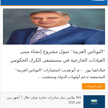
“البوتاس العربية” تمول مشروع إنشاء مبنى
العيادات الخارجية في مستشفى الكرك الحكومي
بكلفة تصل إلى (4) ملايين دينار
فيلادلفيا نيوز – م. أبو هديب: استثمارات “البوتاس العربية”
المجتمعية تدعم أولويات الدولة وتستجيب …
أكمل القراءة »
904 ملايين دينار صادرات تجارة عمان خلال 7 أشهر من
عام 2026