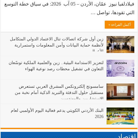
جديداً في الصويفية فيليج
فيلادلفيا نيوز عمّان، الأردن – 05 آب 2026: في سياق خطة التوسع
التي تقودها، تواصل …
أكمل القراءة »
زين أول شركة اتصالات تنال الاعتماد الدولي المتكامل
لأنظمة حماية البيانات وأمن المعلومات واستمرارية
الأعمال
لتعزيز الاستدامة البيئية.. زين والعلمية الملكية توسّعان
التعاون في تشغيل محطات رصد نوعية الهواء
سامسونج إلكترونكس المشرق العربي تستعرض
مستقبل حلول التدفئة والتبريد الذكية أمام نخبة من
الاستشاريين والمهندسين
البنك الأردني الكويتي يدعم فعالية اليوم الأولمبي لعام
2026
اقتصاد