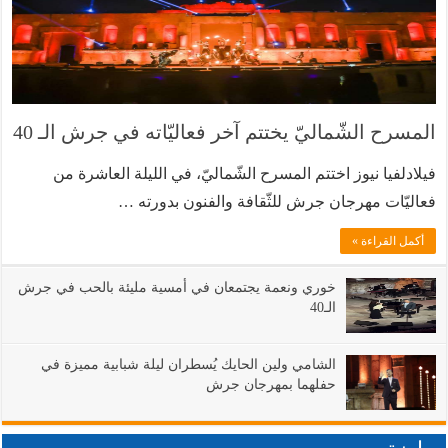
المسرح الشّماليّ يختتم آخر فعاليّاته في جرش الـ 40
فيلادلفيا نيوز اختتم المسرح الشّماليّ، في الليلة العاشرة من
فعاليّات مهرجان جرش للثّقافة والفنون بدورته …
أكمل القراءة »
خوري ونعمة يجتمعان في أمسية مليئة بالحب في جرش
الـ40
الشامي ولين الحايك يُسطران ليلة شبابية مميزة في
حفلهما بمهرجان جرش