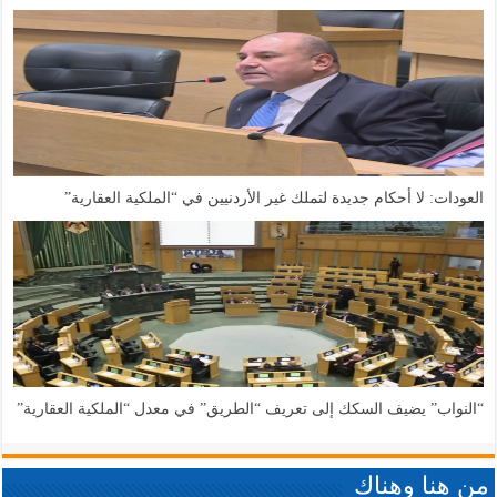
العودات: لا أحكام جديدة لتملك غير الأردنيين في “الملكية العقارية”
“النواب” يضيف السكك إلى تعريف “الطريق” في معدل “الملكية العقارية”
من هنا وهناك