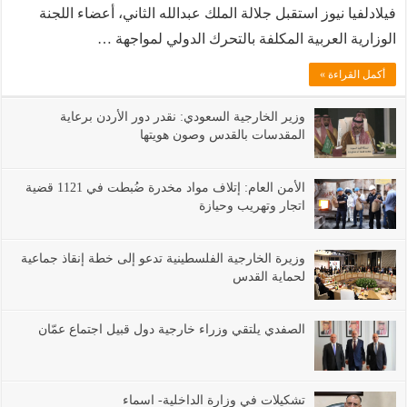
القدس
فيلادلفيا نيوز استقبل جلالة الملك عبدالله الثاني، أعضاء اللجنة
الوزارية العربية المكلفة بالتحرك الدولي لمواجهة …
أكمل القراءة »
وزير الخارجية السعودي: نقدر دور الأردن برعاية
المقدسات بالقدس وصون هويتها
الأمن العام: إتلاف مواد مخدرة ضُبطت في 1121 قضية
اتجار وتهريب وحيازة
وزيرة الخارجية الفلسطينية تدعو إلى خطة إنقاذ جماعية
لحماية القدس
الصفدي يلتقي وزراء خارجية دول قبيل اجتماع عمّان
تشكيلات في وزارة الداخلية- اسماء