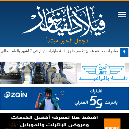
صادرات صناعة عمان تكسر حاجز الــ 4 مليارات دينار في 7 أشهر بالعام الحالي
مستوطنون يقتحمون الأقصى ويعتدون على أملاك الفلسطينيين بالضفة