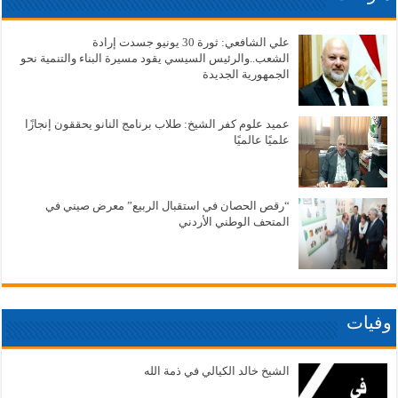
علي الشافعي: ثورة 30 يونيو جسدت إرادة
الشعب..والرئيس السيسي يقود مسيرة البناء والتنمية نحو
الجمهورية الجديدة
عميد علوم كفر الشيخ: طلاب برنامج النانو يحققون إنجازًا
علميًا عالميًا
“رقص الحصان في استقبال الربيع” معرض صيني في
المتحف الوطني الأردني
وفيات
الشيخ خالد الكيالي في ذمة الله