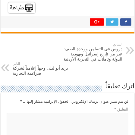
ل
ل
م
م
ش
ش
ا
ا
ر
ر
ك
ك
ة
ة
ع
ع
ل
ل
ى
ى
ت
ف
السابق
و
ي
دروس في التضامن ووحدة الصف:
ي
س
ت
ب
عبر من تاريخ إسرائيل ويهودية
ر
و
الدولة وتأملات في التجربة الأردنية
(
ك
التالي
ف
(
يزيد أبو ليلى وجهاً إعلامياً لشركة
ت
ف
ح
ت
ضراغمة التجارية
ف
ح
ي
ف
اترك تعليقاً
ن
ي
ا
ن
ف
ا
ذ
ف
ة
ذ
لن يتم نشر عنوان بريدك الإلكتروني.
الحقول الإلزامية مشار إليها بـ
*
ج
ة
د
ج
التعليق
*
ي
د
د
ي
ة
د
)
ة
)