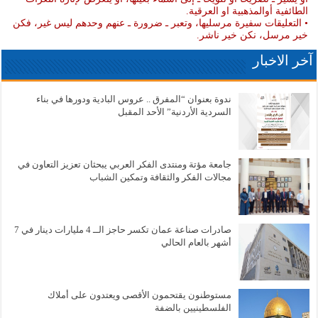
الطائفية أوالمذهبية او العرقية.
• التعليقات سفيرة مرسليها، وتعبر ـ ضرورة ـ عنهم وحدهم ليس غير، فكن
خير مرسل، نكن خير ناشر.
آخر الاخبار
ندوة بعنوان “المفرق .. عروس البادية ودورها في بناء
السردية الأردنية” الأحد المقبل
جامعة مؤتة ومنتدى الفكر العربي يبحثان تعزيز التعاون في
مجالات الفكر والثقافة وتمكين الشباب
صادرات صناعة عمان تكسر حاجز الــ 4 مليارات دينار في 7
أشهر بالعام الحالي
مستوطنون يقتحمون الأقصى ويعتدون على أملاك
الفلسطينيين بالضفة