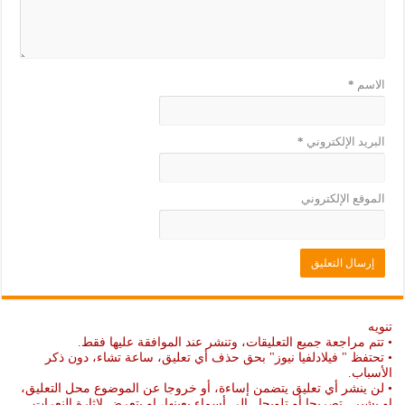
الاسم
*
البريد الإلكتروني
*
الموقع الإلكتروني
تنويه
• تتم مراجعة جميع التعليقات، وتنشر عند الموافقة عليها فقط.
• تحتفظ " فيلادلفيا نيوز" بحق حذف أي تعليق، ساعة تشاء، دون ذكر
الأسباب.
• لن ينشر أي تعليق يتضمن إساءة، أو خروجا عن الموضوع محل التعليق،
او يشير ـ تصريحا أو تلويحا ـ إلى أسماء بعينها، او يتعرض لإثارة النعرات