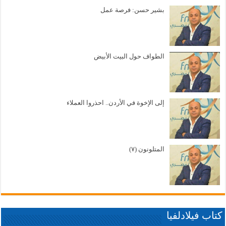
بشير حسن: فرصة عمل
الطواف حول البيت الأبيض
إلى الإخوة في الأردن.. احذروا العملاء
المتلونون (٧)
كتاب فيلادلفيا