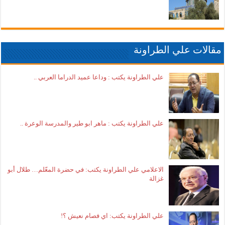
مقالات علي الطراونة
علي الطراونة يكتب : وداعا عميد الدراما العربي ..
علي الطراونة يكتب : ماهر ابو طير والمدرسة الوعرة ..
الاعلامي علي الطراونة يكتب: في حضرة المعّلم… طلال أبو
غزالة
علي الطراونة يكتب: اي فصام نعيش ؟!