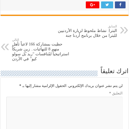
ر
ر
ك
ك
ة
ة
ع
ع
ل
ل
ى
ى
ت
ف
السابق
و
ي
البترا: نشاط ملحوظ لزيارة الأردنيين
ي
س
ت
ب
للبترا من خلال برنامج أردنا جنة
ر
و
التالي
(
ك
حظيت بمشاركة 166 لاعباً تأهل
ف
(
منهم 8 للنهائيات.. زين شريكاً
ت
ف
ح
ت
استراتيجياً لمُنافسات “ريد بُل سولو
ف
ح
كيو” في الأردن
ي
ف
ن
ي
ا
ن
اترك تعليقاً
ف
ا
ذ
ف
ة
ذ
ج
ة
لن يتم نشر عنوان بريدك الإلكتروني.
الحقول الإلزامية مشار إليها بـ
*
د
ج
ي
د
التعليق
*
د
ي
ة
د
)
ة
)