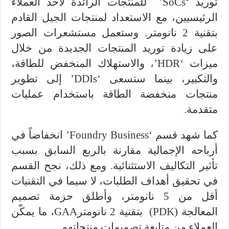
توريد ‘SoCs’ للمنتجات الرائدة لأحد العملاء
الرئيسيين، مع الاستعداد لمنتجات الجيل القادم
بتقنية 2 نانومتر. وستعمل مستشعرات الصور
على زيادة توريد المنتجات الجديدة من خلال
ميزات ‘HDR’، والاستهلاك المنخفض للطاقة،
والتكبير، بينما ستسعى ‘DDIs’ إلى تطوير
منتجات منخفضة الطاقة باستخدام عمليات
متقدمة.
كما شهد قسم ‘Foundry Business’ انخفاضاً في
أرباحه الإجمالية مقارنة بالربع السابق بسبب
تأثير التكاليف الاستثنائية. ومع ذلك، نجح القسم
في تحقيق أهداف الطلبات، لا سيما في التقنيات
أقل من 5 نانومتر، وأطلق حزمة تصميم
المعالجة (PDK) بتقنية 2 نانومترGAA، ما يمكّن
العملاء من متابعة تصميمات منتجاتهم.