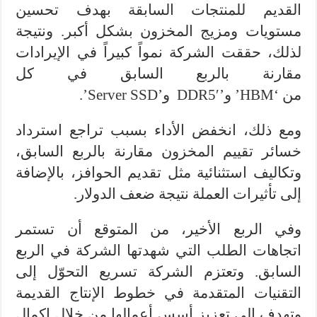
القديم للمنتجات السابقة بهدف تحسين
مستويات ومزيج المخزون بشكل أكبر. ونتيجة
لذلك، حققت الشركة نمواً كبيراً في الإيرادات
مقارنة بالربع السابق في كل
من ‘HBM’ و’DDR5′ و’Server SSD’.
ومع ذلك، انخفض الأداء بسبب تراجع استرداد
خسائر تقييم المخزون مقارنة بالربع السابق،
وتكاليف استثنائية مثل تقديم الحوافز، بالإضافة
إلى تأثيرات العملة نتيجة ضعف الدولار.
وفي الربع الأخير، من المتوقع أن تستمر
اتجاهات الطلب التي شهدتها الشركة في الربع
السابق. وتعتزم الشركة تسريع التحوّل إلى
التقنيات المتقدمة في خطوط الإنتاج القديمة
وتهدف إلى تعزيز أسس أعمالها من خلال إكمال