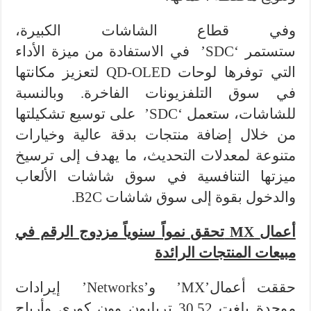
وفي قطاع الشاشات الكبيرة،
ستستمر ‘SDC’ في الاستفادة من ميزة الأداء
التي توفرها لوحات QD-OLED لتعزيز مكانتها
في سوق التلفزيونات الفاخرة. وبالنسبة
للشاشات، ستعمل ‘SDC’ على توسيع تشكيلتها
من خلال إضافة منتجات بدقة عالية وخيارات
متنوعة لمعدلات التحديث، ما يهدف إلى ترسيخ
ميزتها التنافسية في سوق شاشات الألعاب
والدخول بقوة إلى سوق شاشات B2C.
أعمال
MX
تحقق نمواً سنوياً مزدوج الرقم في
مبيعات المنتجات الرائدة
حققت أعمال’MX’ و’Networks’ إيرادات
موحدة بلغت 30.52 تريليون وون كوري وأرباح