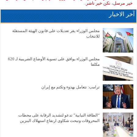
خير مرسل، نكن خير ناشر.
آخر الاخبار
مجلس الوزراء يقر تعديلات على قانون الهيئة المستقلة
للانتخاب
مجلس الوزراء يوافق على تسوية الأوضاع الضريبية لـ 620
مكلفا
ترامب: نتعامل بهدوء وتكتم مع إيران
“الطاقة النيابية” تدعو لتشديد الرقابة على محطات
المحروقات وتبحث شكاوى ارتفاع استهلاك البنزين