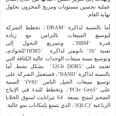
عملية تحسين مستويات ومزيج المخزون بحلول
نهاية العام.
أما بالنسبة لذاكرة ‘DRAM’، تخطط الشركة
لتوسيع المبيعات بالتزامن مع زيادة
قدرة ‘HBM’، وتسريع التحول إلى
تقنية ‘1b’ نانومتر لذاكرة ‘DDR5’للخوادم،
وتوسيع نسبة مبيعات الوحدات عالية الكثافة التي
تعتمد على ’32Gb DDR5’ بشكل نشط. أما
بالنسبة لذاكرة ‘NAND’، فستعمل الشركة على
توسيع مبيعات الجيل الثامن ‘(V8)’ المبنية
على ‘PCIe Gen5’، وتخطط للبدء في الإنتاج
الضخم لمنتج بسعة 64 تيرابايت لسوق الخلايا
الرباعية ‘(QLC)’، الذي يتمتع بإمكانات نمو عالية.