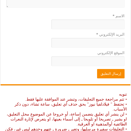
الاسم
*
البريد الإلكتروني
*
الموقع الإلكتروني
تنويه
• تتم مراجعة جميع التعليقات، وتنشر عند الموافقة عليها فقط.
• تحتفظ " فيلادلفيا نيوز" بحق حذف أي تعليق، ساعة تشاء، دون ذكر
الأسباب.
• لن ينشر أي تعليق يتضمن إساءة، أو خروجا عن الموضوع محل التعليق،
او يشير ـ تصريحا أو تلويحا ـ إلى أسماء بعينها، او يتعرض لإثارة النعرات
الطائفية أوالمذهبية او العرقية.
• التعليقات سفيرة مرسليها، وتعبر ـ ضرورة ـ عنهم وحدهم ليس غير، فكن