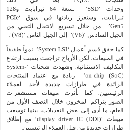
منتجات ‘QLC’، بما في ذلك
وحدات ‘SSD’ بسعة 64 تيرابايت و128
تيرابايت، وستعزز ريادتها في سوق ‘PCIe
Gen5’ من خلال تسريع الانتقال التقني من
الجيل السادس ‘(V6)’ إلى الجيل الثامن ‘(V8)’.
كما حقق قسم أعمال ‘System LSI’ نمواً طفيفاً
في المبيعات، لكن الأرباح تراجعت بسبب ارتفاع
التكاليف الاستثنائية. وشهدت شحنات ‘System-
on-chip (SoC)’ زيادة مع اعتماد المنتجات
الرائدة في طرازات جديدة لأحد العملاء
الرئيسيين. كما تأثرت مبيعات مستشعرات
الصور بتراكم المخزون خلال النصف الأول من
العام، ما أدى إلى بعض التعديلات، بينما توسعت
مبيعات ‘display driver IC (DDI)’ مع إطلاق
طرازات جديدة من قبل العملاء الرئيسيين.