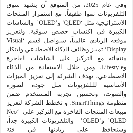
وفي عام 2025، من المتوقع أن يشهد سوق
التلفزيونات نموا طفيفاً، مع استمرار المنتجات
الاستراتيجية مثل ‘QLED’ و’OLED’ والشاشات
الكبيرة في اكتساب حصص سوقية. ولتعزيز
موقعه الريادي عالمياً، سيواصل قسم ‘Visual
Display’ تمييز وظائف الذكاء الاصطناعي وابتكار
منتجاته مع التركيز على الشاشات الفاخرة
وLifestyle. ومن خلال الاستفادة من الذكاء
الاصطناعي، تهدف الشركة إلى تعزيز الميزات
الأساسية للتلفزيونات مثل جودة الصورة
والصوت، وتحسين تجربة المستخدم ضمن
منظومة SmartThings. و تخطط الشركة لتعزيز
مبيعات المنتجات الفاخرة مع التركيز على ‘Neo
QLED’ و’OLED’ والتلفزيونات الكبيرة جداً،
وستحافظ على ريادتها في فئة