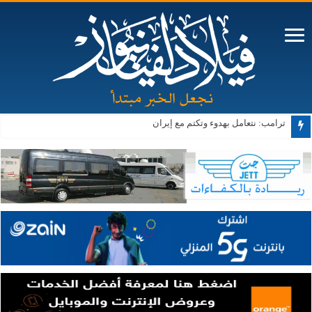
“الطاقة النيابية” تدعو لتشديد الرقابة على محطات المحروقات وتبحث شكاوى ار