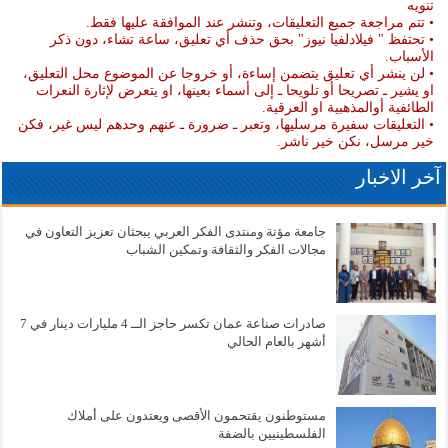
تنويه
• تتم مراجعة جميع التعليقات، وتنشر عند الموافقة عليها فقط.
• تحتفظ " فيلادلفيا نيوز" بحق حذف أي تعليق، ساعة تشاء، دون ذكر
الأسباب.
• لن ينشر أي تعليق يتضمن إساءة، أو خروجا عن الموضوع محل التعليق،
او يشير ـ تصريحا أو تلويحا ـ إلى أسماء بعينها، او يتعرض لإثارة النعرات
الطائفية أوالمذهبية او العرقية.
• التعليقات سفيرة مرسليها، وتعبر ـ ضرورة ـ عنهم وحدهم ليس غير، فكن
خير مرسل، نكن خير ناشر.
آخر الاخبار
جامعة مؤتة ومنتدى الفكر العربي يبحثان تعزيز التعاون في
مجالات الفكر والثقافة وتمكين الشباب
صادرات صناعة عمان تكسر حاجز الــ 4 مليارات دينار في 7
أشهر بالعام الحالي
مستوطنون يقتحمون الأقصى ويعتدون على أملاك
الفلسطينيين بالضفة