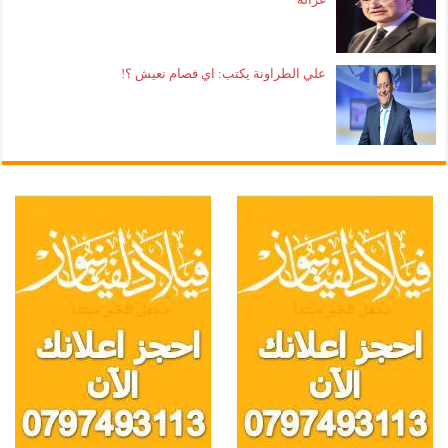
علي الطراونة يكتب: اي فصام نعيش ؟!