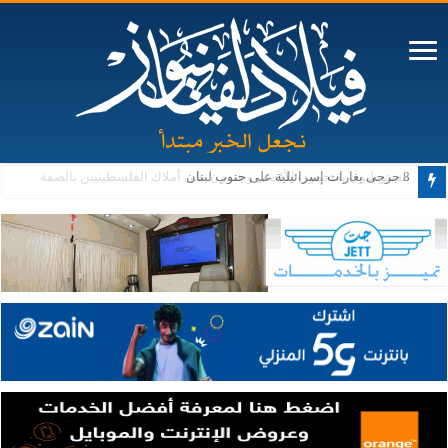
8 جرحى بغارات إسرائيلية على جنوب لبنان