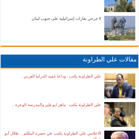
8 جرحى بغارات إسرائيلية على جنوب لبنان
مقالات علي الطراونة
علي الطراونة يكتب : وداعا عميد الدراما العربي ..
علي الطراونة يكتب : ماهر ابو طير والمدرسة الوعرة ..
الاعلامي علي الطراونة يكتب: في حضرة المعّلم… طلال أبو
غزالة