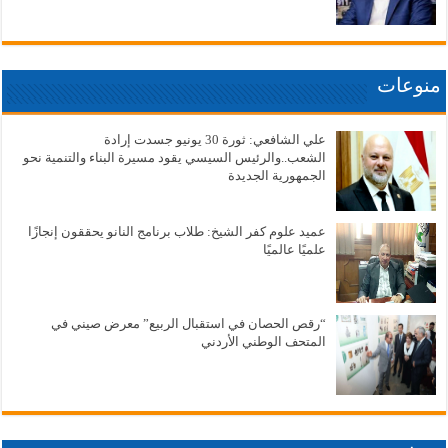
منوعات
علي الشافعي: ثورة 30 يونيو جسدت إرادة
الشعب..والرئيس السيسي يقود مسيرة البناء والتنمية نحو
الجمهورية الجديدة
عميد علوم كفر الشيخ: طلاب برنامج النانو يحققون إنجازًا
علميًا عالميًا
“رقص الحصان في استقبال الربيع” معرض صيني في
المتحف الوطني الأردني