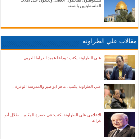
مستوطنون يقتحمون الأقصى ويعتدون على أملاك
الفلسطينيين بالضفة
مقالات علي الطراونة
علي الطراونة يكتب : وداعا عميد الدراما العربي ..
علي الطراونة يكتب : ماهر ابو طير والمدرسة الوعرة ..
الاعلامي علي الطراونة يكتب: في حضرة المعّلم… طلال أبو
غزالة