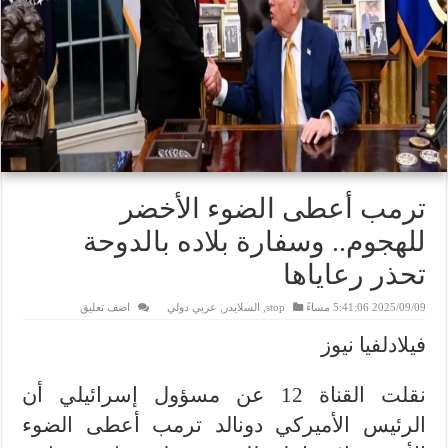
ترمب أعطى الضوء الأخضر
للهجوم.. وسفارة بلاده بالدوحة
تحذر رعاياها
2025/09/09 5:41:06 مساءً
stop
,
السلايدر
,
عربي دولي
اضف تعليق
فيلادلفيا نيوز
نقلت القناة 12 عن مسؤول إسرائيلي أن
الرئيس الأميركي دونالد ترمب أعطى الضوء