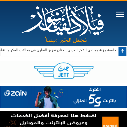
جامعة مؤتة ومنتدى الفكر العربي يبحثان تعزيز التعاون في مجالات الفكر والثقا