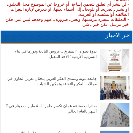
• لن ينشر أي تعليق يتضمن إساءة، أو خروجا عن الموضوع محل التعليق،
او يشير ـ تصريحا أو تلويحا ـ إلى أسماء بعينها، او يتعرض لإثارة النعرات
الطائفية أوالمذهبية او العرقية.
• التعليقات سفيرة مرسليها، وتعبر ـ ضرورة ـ عنهم وحدهم ليس غير، فكن
خير مرسل، نكن خير ناشر.
آخر الاخبار
ندوة بعنوان “المفرق .. عروس البادية ودورها في بناء
السردية الأردنية” الأحد المقبل
جامعة مؤتة ومنتدى الفكر العربي يبحثان تعزيز التعاون في
مجالات الفكر والثقافة وتمكين الشباب
صادرات صناعة عمان تكسر حاجز الــ 4 مليارات دينار في 7
أشهر بالعام الحالي