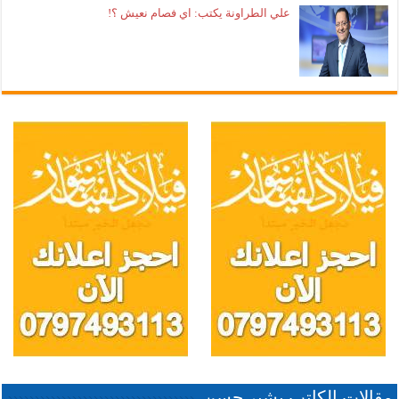
علي الطراونة يكتب: اي فصام نعيش ؟!
مقالات الكاتب بشير حسن