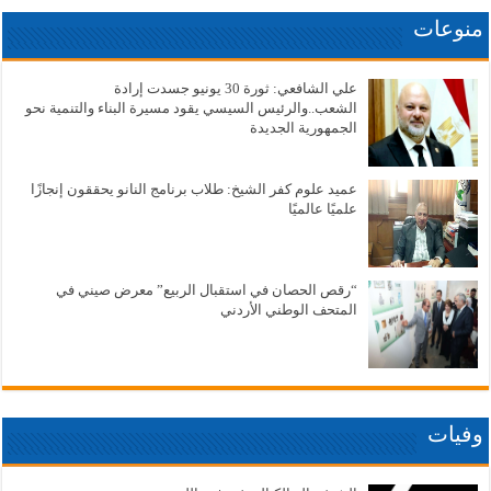
منوعات
علي الشافعي: ثورة 30 يونيو جسدت إرادة
الشعب..والرئيس السيسي يقود مسيرة البناء والتنمية نحو
الجمهورية الجديدة
عميد علوم كفر الشيخ: طلاب برنامج النانو يحققون إنجازًا
علميًا عالميًا
“رقص الحصان في استقبال الربيع” معرض صيني في
المتحف الوطني الأردني
وفيات