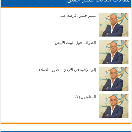
بشير حسن: فرصة عمل
الطواف حول البيت الأبيض
إلى الإخوة في الأردن.. احذروا العملاء
المتلونون (٧)