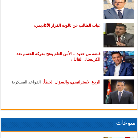
غياب الطالب عن ثالوث القرار الأكاديمي:
قبضة من حديد… الأمن العام يفتح معركة الحسم ضد
الكريستال القاتل:
الردع الاستراتيجي، والسؤال الخطأ:
القواعد العسكرية
منوعات