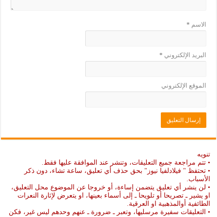
الاسم
*
البريد الإلكتروني
*
الموقع الإلكتروني
تنويه
• تتم مراجعة جميع التعليقات، وتنشر عند الموافقة عليها فقط.
• تحتفظ " فيلادلفيا نيوز" بحق حذف أي تعليق، ساعة تشاء، دون ذكر
الأسباب.
• لن ينشر أي تعليق يتضمن إساءة، أو خروجا عن الموضوع محل التعليق،
او يشير ـ تصريحا أو تلويحا ـ إلى أسماء بعينها، او يتعرض لإثارة النعرات
الطائفية أوالمذهبية او العرقية.
• التعليقات سفيرة مرسليها، وتعبر ـ ضرورة ـ عنهم وحدهم ليس غير، فكن