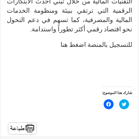
التقنيات المالية من خلال تبني أحدث الابتكارات
الرقمية التي ترتقي ببيئة ومنظومة الخدمات
المالية والمصرفية، كما تسهم في دعم التحول
نحو اقتصاد رقمي أكثر تطوراً واستدامة.
للتسجيل بالمنصة اضغط هنا
شارك هذا الموضوع:
ا
ا
ض
ن
غ
ق
ط
ر
ل
ل
ل
ل
م
م
ش
ش
ا
ا