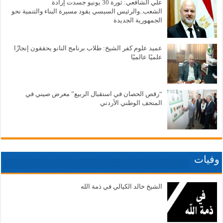
علي الشافعي: ثورة 30 يونيو جسدت إرادة
الشعب..والرئيس السيسي يقود مسيرة البناء والتنمية نحو
الجمهورية الجديدة
عميد علوم كفر الشيخ: طلاب برنامج النانو يحققون إنجازًا
علميًا عالميًا
“رقص الحصان في استقبال الربيع” معرض صيني في
المتحف الوطني الأردني
وفيات
الشيخ خالد الكيالي في ذمة الله