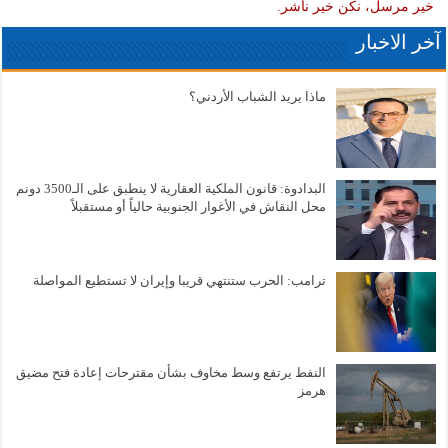
خير مرسل، نكن خير ناشر.
آخر الاخبار
ماذا يريد الشباب الأردني؟
البدادوة: قانون الملكية العقارية لا ينطبق على الـ3500 دونم
محل النقاش في الأغوار الجنوبية حالياً أو مستقبلاً
ترامب: الحرب ستنتهي قريبا وإيران لا تستطيع المواصلة
النفط يرتفع وسط مخاوف بشأن مقترحات إعادة فتح مضيق
هرمز