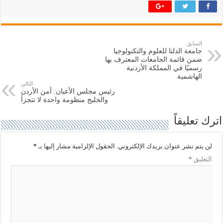
ر
ر
ك
ك
ة
ة
ع
ع
ل
ل
ى
ى
ت
ف
السابق
و
ي
جامعة الدلتا للعلوم والتكنولوجيا
ي
س
ت
ب
ضمن قائمة الجامعات المعترف بها
ر
و
رسميًا في المملكة الأردنية
(
ك
الهاشمية
ف
(
التالي
ت
ف
ح
ت
رئيس مجلس الأعيان: أمن الأردن
ف
ح
والخليج منظومة واحدة لا تتجزأ
ي
ف
ن
ي
ا
ن
اترك تعليقاً
ف
ا
ذ
ف
ة
ذ
ج
ة
لن يتم نشر عنوان بريدك الإلكتروني.
الحقول الإلزامية مشار إليها بـ
*
د
ج
ي
د
التعليق
*
د
ي
ة
د
)
ة
)