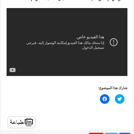
شارك هذا الموضوع:
ا
ا
ض
ن
غ
ق
ط
ر
ل
ل
ل
ل
م
م
ش
ش
ا
ا
ر
ر