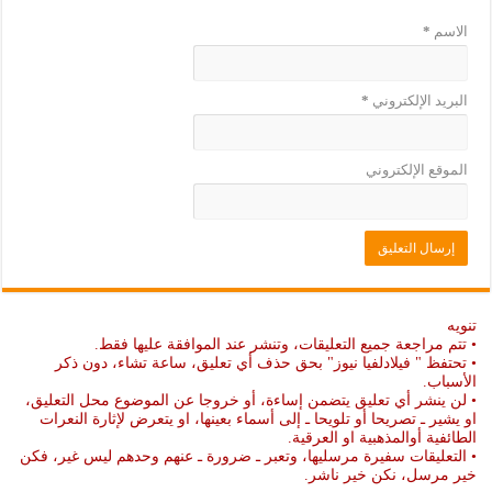
الاسم
*
البريد الإلكتروني
*
الموقع الإلكتروني
تنويه
• تتم مراجعة جميع التعليقات، وتنشر عند الموافقة عليها فقط.
• تحتفظ " فيلادلفيا نيوز" بحق حذف أي تعليق، ساعة تشاء، دون ذكر
الأسباب.
• لن ينشر أي تعليق يتضمن إساءة، أو خروجا عن الموضوع محل التعليق،
او يشير ـ تصريحا أو تلويحا ـ إلى أسماء بعينها، او يتعرض لإثارة النعرات
الطائفية أوالمذهبية او العرقية.
• التعليقات سفيرة مرسليها، وتعبر ـ ضرورة ـ عنهم وحدهم ليس غير، فكن
خير مرسل، نكن خير ناشر.