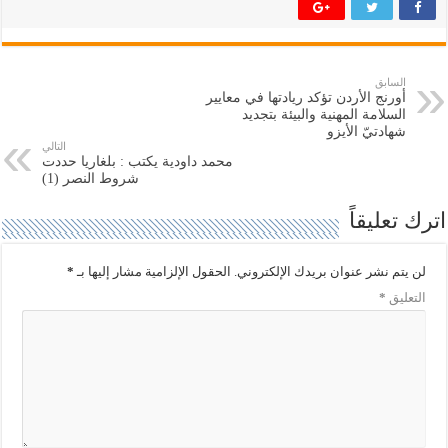
ك
ك
ة
ة
ع
ع
ل
ل
ى
ى
ت
ف
السابق
و
ي
أورنج الأردن تؤكد ريادتها في معايير
ي
س
ت
ب
السلامة المهنية والبيئة بتجديد
ر
و
شهادتيّ الأيزو
(
ك
التالي
ف
(
محمد داودية يكتب : بلغاريا حددت
ت
ف
ح
ت
شروط النصر (1)
ف
ح
ي
ف
اترك تعليقاً
ن
ي
ا
ن
ف
ا
ذ
ف
ة
ذ
لن يتم نشر عنوان بريدك الإلكتروني.
الحقول الإلزامية مشار إليها بـ
*
ج
ة
د
ج
التعليق
*
ي
د
د
ي
ة
د
)
ة
)