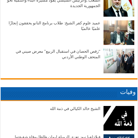
الشعب..والرئيس السيسي يقود مسيرة البناء والتنمية نحو
الجمهورية الجديدة
عميد علوم كفر الشيخ: طلاب برنامج النانو يحققون إنجازًا
علميًا عالميًا
“رقص الحصان في استقبال الربيع” معرض صيني في
المتحف الوطني الأردني
وفيات
الشيخ خالد الكيالي في ذمة الله
فيلادلفيا نيوز تعزي الزميلة إيمان ظاظا بوفاة شقيقتها