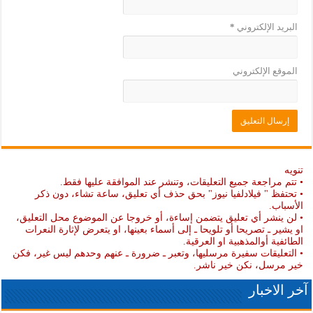
البريد الإلكتروني
*
الموقع الإلكتروني
تنويه
• تتم مراجعة جميع التعليقات، وتنشر عند الموافقة عليها فقط.
• تحتفظ " فيلادلفيا نيوز" بحق حذف أي تعليق، ساعة تشاء، دون ذكر
الأسباب.
• لن ينشر أي تعليق يتضمن إساءة، أو خروجا عن الموضوع محل التعليق،
او يشير ـ تصريحا أو تلويحا ـ إلى أسماء بعينها، او يتعرض لإثارة النعرات
الطائفية أوالمذهبية او العرقية.
• التعليقات سفيرة مرسليها، وتعبر ـ ضرورة ـ عنهم وحدهم ليس غير، فكن
خير مرسل، نكن خير ناشر.
آخر الاخبار