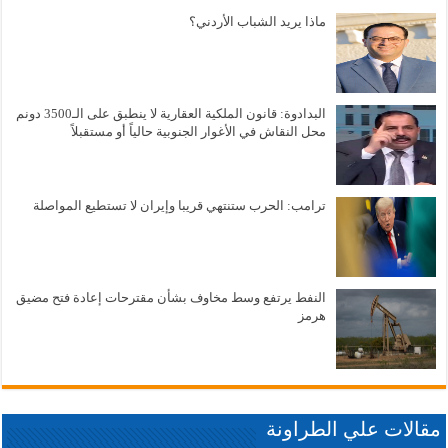
ماذا يريد الشباب الأردني؟
البدادوة: قانون الملكية العقارية لا ينطبق على الـ3500 دونم
محل النقاش في الأغوار الجنوبية حالياً أو مستقبلاً
ترامب: الحرب ستنتهي قريبا وإيران لا تستطيع المواصلة
النفط يرتفع وسط مخاوف بشأن مقترحات إعادة فتح مضيق
هرمز
مقالات علي الطراونة