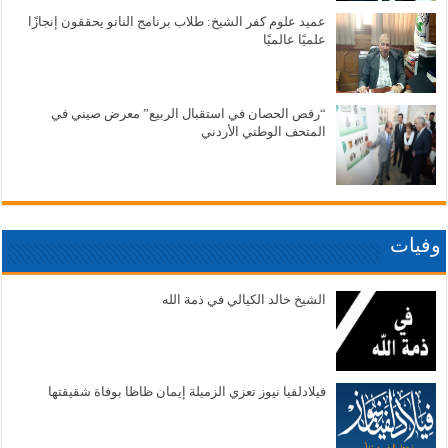
عميد علوم كفر الشيخ: طلاب برنامج النانو يحققون إنجازًا
علميًا عالميًا
“رقص الحصان في استقبال الربيع” معرض صيني في
المتحف الوطني الأردني
وفيات
الشيخ خالد الكيالي في ذمة الله
فيلادلفيا نيوز تعزي الزميلة إيمان ظاظا بوفاة شقيقتها