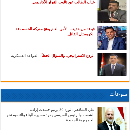
غياب الطالب عن ثالوث القرار الأكاديمي:
قبضة من حديد… الأمن العام يفتح معركة الحسم ضد
الكريستال القاتل:
الردع الاستراتيجي، والسؤال الخطأ:
القواعد العسكرية
منوعات
علي الشافعي: ثورة 30 يونيو جسدت إرادة
الشعب..والرئيس السيسي يقود مسيرة البناء والتنمية نحو
الجمهورية الجديدة