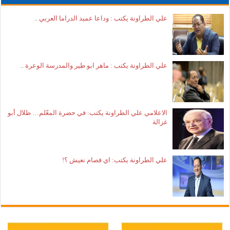
علي الطراونة يكتب : وداعا عميد الدراما العربي ..
علي الطراونة يكتب : ماهر ابو طير والمدرسة الوعرة ..
الاعلامي علي الطراونة يكتب: في حضرة المعّلم… طلال أبو
غزالة
علي الطراونة يكتب: اي فصام نعيش ؟!