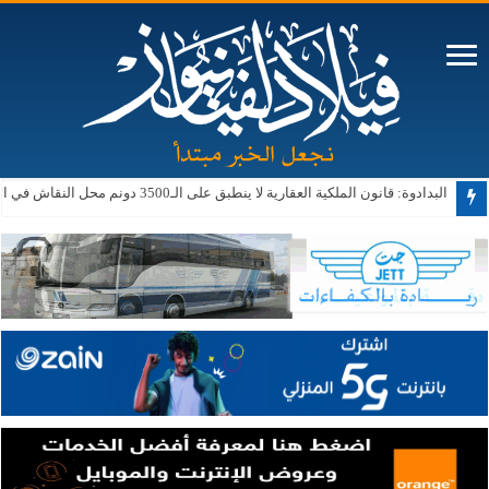
البدادوة: قانون الملكية العقارية لا ينطبق على الـ3500 دونم محل النقاش في الأغوار الجنوبية حالياً أو مستقبلاً
ترامب: الحرب ستنتهي قريبا وإيران لا تستطيع المواصلة