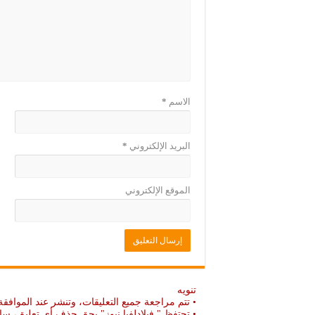
د
ج
ي
د
د
ي
ة
د
)
ة
)
الاسم
*
البريد الإلكتروني
*
الموقع الإلكتروني
تنويه
• تتم مراجعة جميع التعليقات، وتنشر عند الموافقة
• تحتفظ " فيلادلفيا نيوز" بحق حذف أي تعليق، سا