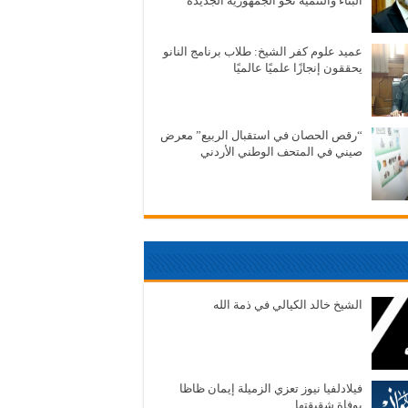
البناء والتنمية نحو الجمهورية الجديدة
عميد علوم كفر الشيخ: طلاب برنامج النانو
يحققون إنجازًا علميًا عالميًا
“رقص الحصان في استقبال الربيع” معرض
صيني في المتحف الوطني الأردني
الشيخ خالد الكيالي في ذمة الله
فيلادلفيا نيوز تعزي الزميلة إيمان ظاظا
بوفاة شقيقتها