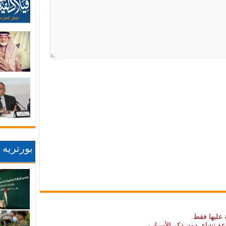
بورتريه
 عليها فقط.
عة تشاء، دون ذكر الأسباب.