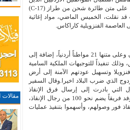
تم اجلاؤهم من جمهورية فنزويلا على متن طائرة شحن من طراز (C-17)
 قد نقلت، الخميس الماضي، مواد إغاثية
 العاصمة الفنزويلية كاراكاس.
ووصلت الطائرة إلى مطار عمّان وعلى متنها 21 مواطناً أردنياً، إضافة إلى
وذلك تنفيذاً للتوجيهات الملكية السامية
 فنزويلا وتسهيل عودتهم الآمنة إلى أرض
وج الذي ضرب البلاد اخيرا.وقال السفير
ل التي بادرت إلى إرسال فرق الإنقاذ
مقالات 
والمساعدة إلى فنزويلا، حيث أوفد فريقاً يضم نحو 100 من رجال الإنقاذ،
قاذ فور وصولهم، وأسهموا بتنفيذ عمليات