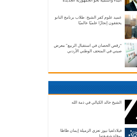
البناء والتنمية نحو الجمهورية الجديدة
عميد علوم كفر الشيخ: طلاب برنامج النانو
يحققون إنجازًا علميًا عالميًا
“رقص الحصان في استقبال الربيع” معرض
صيني في المتحف الوطني الأردني
الشيخ خالد الكيالي في ذمة الله
فيلادلفيا نيوز تعزي الزميلة إيمان ظاظا
بوفاة شقيقتها