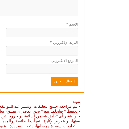
)
ة
)
الاسم
*
البريد الإلكتروني
*
الموقع الإلكتروني
تنويه
• تتم مراجعة جميع التعليقات، وتنشر عند الموافقة
• تحتفظ " فيلادلفيا نيوز" بحق حذف أي تعليق، سا
• لن ينشر أي تعليق يتضمن إساءة، أو خروجا عن ال
بعينها، او يتعرض لإثارة النعرات الطائفية أوالمذهبي
• التعليقات سفيرة مرسليها، وتعبر ـ ضرورة ـ ع