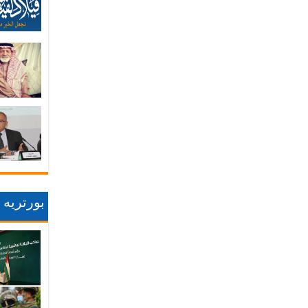
بورتريه