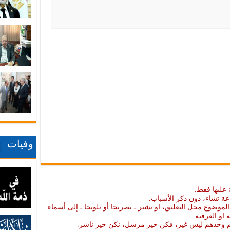
وفيات
 عليها فقط.
عة تشاء، دون ذكر الأسباب.
موضوع محل التعليق، او يشير ـ تصريحا أو تلويحا ـ إلى أسماء
ة او العرقية.
نهم وحدهم ليس غير، فكن خير مرسل، نكن خير ناشر.