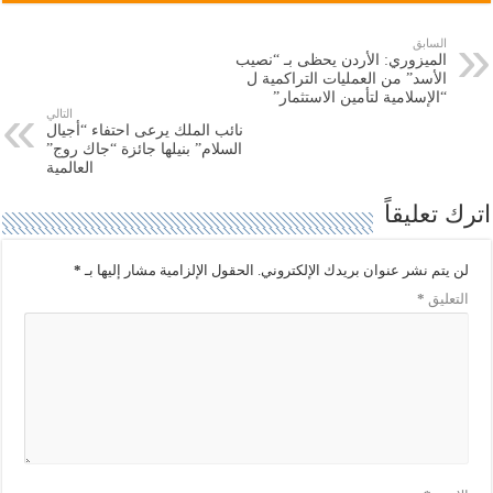
ل
ل
ى
ى
ت
ف
السابق
و
ي
الميزوري: الأردن يحظى بـ “نصيب
ي
س
ت
ب
الأسد” من العمليات التراكمية ل
ر
و
“الإسلامية لتأمين الاستثمار”
(
ك
التالي
ف
(
نائب الملك يرعى احتفاء “أجيال
ت
ف
ح
ت
السلام” بنيلها جائزة “جاك روج”
ف
ح
العالمية
ي
ف
ن
ي
ا
ن
اترك تعليقاً
ف
ا
ذ
ف
ة
ذ
ج
ة
لن يتم نشر عنوان بريدك الإلكتروني.
الحقول الإلزامية مشار إليها بـ
*
د
ج
ي
د
التعليق
*
د
ي
ة
د
)
ة
)