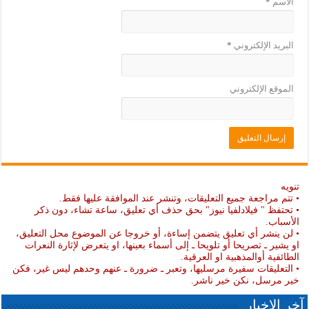
الاسم
*
البريد الإلكتروني
*
الموقع الإلكتروني
تنويه
• تتم مراجعة جميع التعليقات، وتنشر عند الموافقة عليها فقط.
• تحتفظ " فيلادلفيا نيوز" بحق حذف أي تعليق، ساعة تشاء، دون ذكر
الأسباب.
• لن ينشر أي تعليق يتضمن إساءة، أو خروجا عن الموضوع محل التعليق،
او يشير ـ تصريحا أو تلويحا ـ إلى أسماء بعينها، او يتعرض لإثارة النعرات
الطائفية أوالمذهبية او العرقية.
• التعليقات سفيرة مرسليها، وتعبر ـ ضرورة ـ عنهم وحدهم ليس غير، فكن
خير مرسل، نكن خير ناشر.
آخر الاخبار