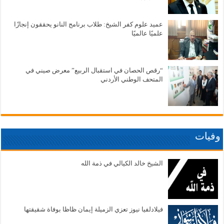
عميد علوم كفر الشيخ: طلاب برنامج النانو يحققون إنجازًا
علميًا عالميًا
“رقص الحصان في استقبال الربيع” معرض صيني في
المتحف الوطني الأردني
وفيات
الشيخ خالد الكيالي في ذمة الله
فيلادلفيا نيوز تعزي الزميلة إيمان ظاظا بوفاة شقيقتها