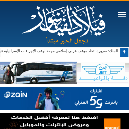
الملك: ضرورة اتخاذ موقف عربي إسلامي موحد لوقف الإجراءات الإسرائيلية غ