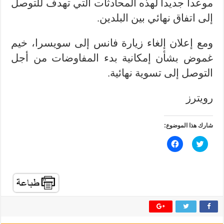
موعدا جديدا لهذه المحادثات التي تهدف للتوصل
إلى اتفاق نهائي بين البلدين.
ومع إعلان إلغاء زيارة فانس إلى سويسرا، خيم
غموض بشأن إمكانية بدء المفاوضات من أجل
التوصل إلى تسوية نهائية.
رويترز
شارك هذا الموضوع:
ا
ا
ض
ن
غ
ق
ط
ر
ل
ل
ل
ل
م
م
ش
ش
ا
ا
ر
ر
ك
ك
ة
ة
ع
ع