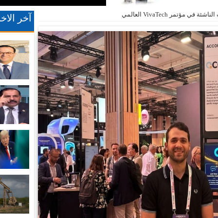
 مؤتمر VivaTech العالمي
آخر الاخب