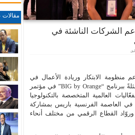
مقالات ع
عم الشركات الناشئة في
يق
م منظومة الابتكار وريادة الأعمال في
ممثلةً ببرنامج “BIG by Orange” في مؤتمر
أحد أبرز الفعّاليات العالمية المتخصصة بالتكنولوجيا
م في العاصمة الفرنسية باريس بمشاركة
وروّاد القطاع الرقمي من مختلف أنحاء