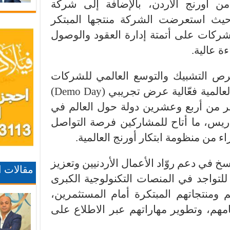
 أورنج الأردن، بالإضافة إلى شركة
منها، حيث استعرضت الشركة منتجها المبتكر
د الشركات على أتمتة إدارة العقود والوصول
ءة عالية.
ص التشبيك والتوسع العالمي للشركات
الناشئة، نظّمت مجموعة أورنج العالمية فعّالية عرض تجريبي (Demo Day)
ر من أربع وعشرين دولة حول العالم في
Orange Gard” في باريس، ما أتاح للمشاركين فرصة التواصل
 من منظومة ابتكار أورنج العالمية.
سخ في دعم روّاد الأعمال الأردنيين وتعزيز
مقالات 
للتواجد في المنصات التكنولوجية الكبرى
ومنتجاتهم المبتكرة أمام المستثمرين،
امهم، وتطوير مهاراتهم عبر الاطلاع على