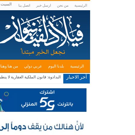
السبت , أغسط
الرئيسية
من نحن
ارسل خبر
اتصل بنا
الرئيسية
بلدنا اليوم
عربي دولي
من هنا وهنا
آخر الاخبار
البدادوة: قانون الملكية العقارية لا ينطبق على الـ3500 دونم محل النقاش في الأغوار الجنو