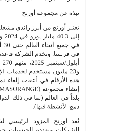
نبذة عن مجموعة
أورنج
تعتبر
أورنج
من أبرز رائدي مشغلي
أي
و23 مليون مستخدم لخدمات ال
هذه الأرقام في أعقاب إلغاء دم
إنشاء مجموعة
(MASORANGE)
بلداً في العالم (بما في ذلك الدو
دمج الأنشطة فيها).
تُعد
أورنج
المزود الرئيسي لخد
للشركات متعددة الجنسيات حول 