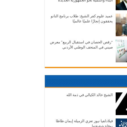
البناء والتنمية نحو الجمهورية الجديدة
عميد علوم كفر الشيخ: طلاب برنامج النانو
يحققون إنجازًا علميًا عالميًا
“رقص الحصان في استقبال الربيع” معرض
صيني في المتحف الوطني الأردني
الشيخ خالد الكيالي في ذمة الله
فيلادلفيا نيوز تعزي الزميلة إيمان ظاظا
بوفاة شقيقتها