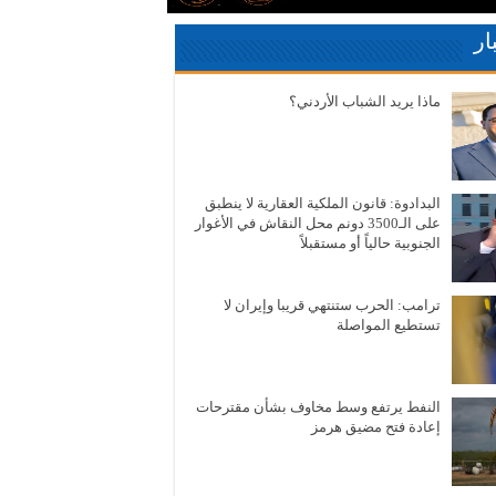
ار
ماذا يريد الشباب الأردني؟
البدادوة: قانون الملكية العقارية لا ينطبق
على الـ3500 دونم محل النقاش في الأغوار
الجنوبية حالياً أو مستقبلاً
ترامب: الحرب ستنتهي قريبا وإيران لا
تستطيع المواصلة
النفط يرتفع وسط مخاوف بشأن مقترحات
إعادة فتح مضيق هرمز