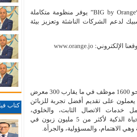
ومن الجدير بالذكر أن برنامج “BIG by Orange” يوفر منظومة متكاملة
بيك لدعم الشركات الناشئة وتعزيز بيئة
قعنا الإلكتروني:
www.orange.jo
، التي تضم نحو 1600 موظف في ما يقارب 300 معرض
 يعملون على تقديم أفضل تجربة للزبائن
كتاب فيلا
 خدمات الاتصال الثابت، والخلوي،
والإنترنت، والبيانات، وحلول الحياة الذكية لأكثر من 5 مليون زبون في
وهي الاهتمام، والمسؤولية، والجرأة.