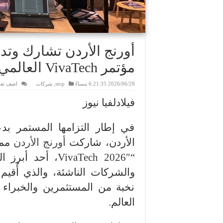
أورنج الأردن تشارك وتد
مؤتمر VivaTech العالمي
2026/06/28 6:21:35 مساءً
stop
,
شركات
اضف تعل
فيلادلفيا نيوز
في إطار التزامها المستمر بدع
الأردن، شاركت
أورنج الأردن
“VivaTech 2026″، 
والشركات الناشئة، والذي أُقي
نخبة من المستثمرين والخبراء 
العالم.