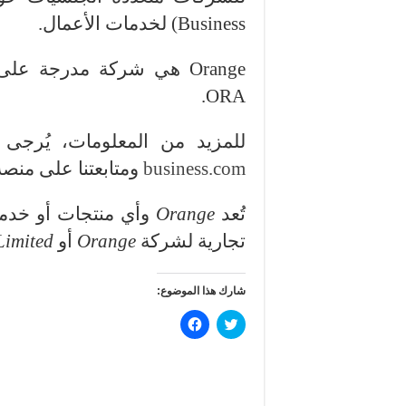
Business)
لخدمات الأعمال.
Orange
هي شركة مدرجة على 
ORA.
للمزيد من المعلومات، يُرجى 
business.com
ومتابعتنا على منصة (إكس): 
تُعد
Orange
وأي منتجات أو خدم
تجارية لشركة
Orange
أو
Limited
شارك هذا الموضوع:
ا
ا
ض
ن
غ
ق
ط
ر
ل
ل
ل
ل
م
م
ش
ش