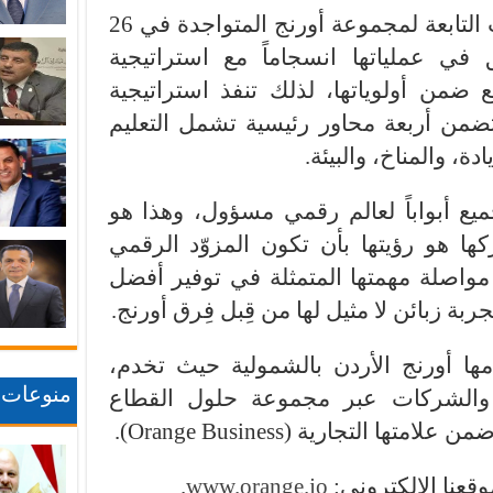
التابعة لمجموعة
أورنج
المتواجدة في 26
في عملياتها انسجاماً مع استراتيجية
ضمن أولوياتها، لذلك تنفذ استراتيجية
تضمن أربعة محاور رئيسية تشمل التعليم
، والمناخ، والبيئة.
ميع أبواباً لعالم رقمي مسؤول، وهذا هو
ا هو رؤيتها بأن تكون المزوّد الرقمي
مواصلة مهمتها المتمثلة في توفير أفضل
بة زبائن لا مثيل لها من قِبل فِرق
أورنج
.
مها
أورنج الأردن
بالشمولية حيث تخدم،
منوعات
ال والشركات عبر مجموعة حلول القطاع
ن علامتها التجارية
(Orange Business)
.
وقعنا الإلكتروني:
www.orange.jo
.