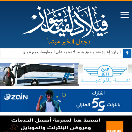
إيران: إعادة فتح مضيق هرمز لا تعتمد على المفاوضات مع عُمان