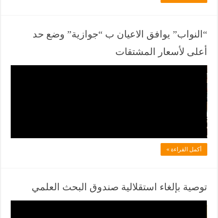
ف
ي
ا
“النواب” يوافق الاعيان ب “جوازية” وضع حد
ن
أعلى لأسعار المشتقات
ي
و
ف
ز
ي
أ
ل
ق
ا
ر
د
ت
ل
أكمل القراءة »
ا
ف
ل
ي
ل
ا
توصية بإلغاء استقلالية صندوق البحث العلمي
ج
ن
ن
ف
ي