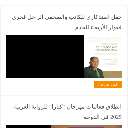
حفل استذكاري للكاتب والصحفي الراحل فخري
قعوار الأربعاء القادم
ف
ي
ل
ا
د
ل
أكمل القراءة »
ف
ي
ا
انطلاق فعاليات مهرجان “كتارا” للرواية العربية
ن
2025 في الدوحة
ي
و