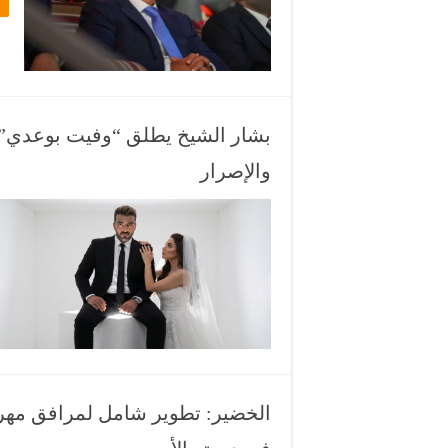
ال
حس
تح
جع
بشار الشيخ يطلق “وفيت بوعدي”..
والإصرار
الخضير: تطوير شامل لمرافق مهر