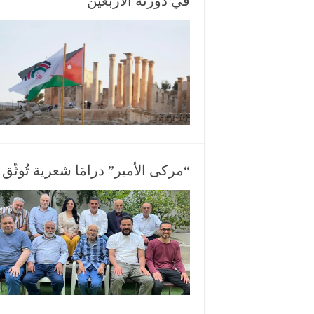
في دورته الأربعين
“مركى الأمير” درامَا شعرية تُوثّ