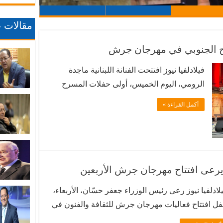
مقالات ع
رح الجنوبي في مهرجان جرش
فيلادلفيا نيوز افتتحت الفنانة اللبنانية ماجدة
الرومي، اليوم الخميس، أولى حفلات المسرح
الجنوبي لمهرجان جرش للثقافة والفنون في
أكمل القراءة »
دورته الـ 40. وحضر أمسية الرومي، وزير
الثقافة مصطفى الرواشدة، وعدد من ضيوفه من
الدول العربية بالإضافة إلى شخصيات فنية
وإعلامية وثقافية. ويضم مهرجان جرش في
دورته لهذا العام أكثر …
 يرعى افتتاح مهرجان جرش الأربعين
لادلفيا نيوز رعى رئيس الوزراء جعفر حسّان، الأربعاء،
ل افتتاح فعاليات مهرجان جرش للثقافة والفنون في
دورته الـ40 في المسرح الشمالي في مدينة جرش