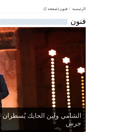
الرئيسية
/
فنون
(صفحه 2)
فنون
بعد غياب 12 عامًا .. “إ
الشامي ولين الحايك يُسطران ل
جرش
ذكرياته مع “ملكة الإحساس”
المسرح الشّماليّ يختتم آخر فعال
خوري ونعمة يجتمعان في أمسية 
أنغام عبادي الجوهر تملأ جرش 