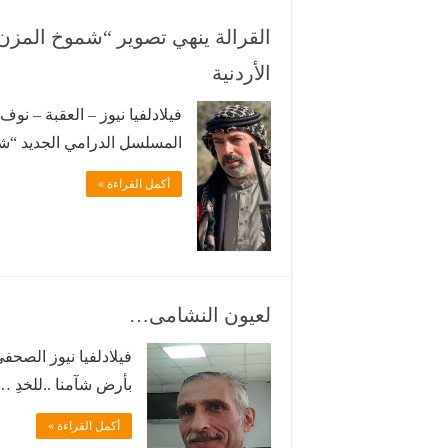
القرالة ينهي تصوير “شموخ المزن” 
الأردنية
فيلادلفيا نيوز – العقبة – نو
المسلسل الدرامي الجديد “شم
وإنتاج مؤسسة عصام حجاوي للإ
أكمل القراءة »
وبإشراف عام ليث حجاوي، وبم
في العمل …
لعيون النشامى…
فيلادلفيا نيوز الصحفي
بأرض شآمنا ..للخدِ 
حقا لا منامَ. بإسم الل
أكمل القراءة »
الفوز….. ديْدَنُنا دوام