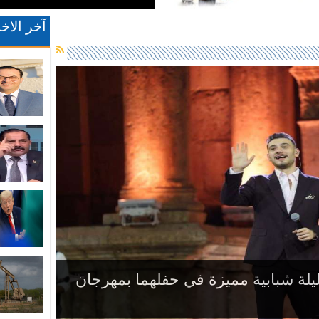
آخر الاخب
ليسا” تعود لمهرجان جرش .. والجمهور يُعيد
يلة شبابية مميزة في حفلهما بمهرجان
يّاته في جرش الـ 40
مليئة بالحب في جرش الـ40
.. وأمسية خليجية بحضور جماهيري كبير