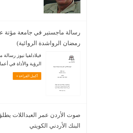
طليعة يعربٍ… مذْ نح
رسالة ماجستير في جامعة مؤتة عن 
رمضان الرواشدة الروائية)
فيلادلفيا نيوز رسالة 
الرؤية والأداة في أع
المشانكة بموجبها على 
أكمل القراءة »
صوت الأردن عمر العبداللات يطلق “
البنك الأردني الكويتي