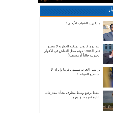
ار
ماذا يريد الشباب الأردني؟
البدادوة: قانون الملكية العقارية لا ينطبق
على الـ3500 دونم محل النقاش في الأغوار
الجنوبية حالياً أو مستقبلاً
ترامب: الحرب ستنتهي قريبا وإيران لا
تستطيع المواصلة
النفط يرتفع وسط مخاوف بشأن مقترحات
إعادة فتح مضيق هرمز