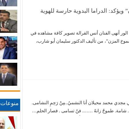
الروائي والإعلامي أحمد الطراونة، وإخراجاً
علاء ربابعة. ويعد هذا العمل الفني الضخم،
ويؤكد: الدراما البدوية حارسة للهوية
الممتد على مدار (90) حلقة …
ف الور أنهى الفنان أنس القرالة تصوير كافة مشاهده في
وخ المزن”، من تأليف الدكتور سليمان أبو شارب،
نتاج والتوزيع الفني، وإخراج سائد بشير الهواري،
شاركة نخبة من الفنانين الأردنيين. ويجسد القرالة
منوعات
 مجدي محمد محيلان أنا النشميُ..مِنْ رَحِمِ النشامى.
… شامة. طموحٌ زانهُ ……. فنٌ تسامى . فصار الحلم…
ه …. رددنا قياما. نحُثُ الخَطْو….سيراً وانتظاما. شعار
ا. فجادَ الرب…… صَيَّرَنا إماما. وكافأنا ….. بتأهيلٍ قَواما.