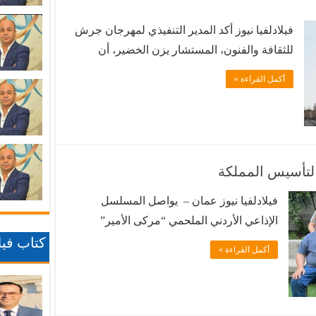
فيلادلفيا نيوز أكد المدير التنفيذي لمهرجان جرش
للثقافة والفنون، المستشار يزن الخضير، أن
النسخة الأربعين من المهرجان ستشهد تطويراً
أكمل القراءة »
شاملاً في البنية التنظيمية والخدمات المقدمة
للزوار، إلى جانب برنامج فني وثقافي متنوع
يعكس مكانة المهرجان كأحد أبرز الفعاليات
الثقافية في المنطقة. وقال الخضير، خلال
استضافته في منتدى التواصل الحكومي، إن …
ق لتأسيس المملكة
فيلادلفيا نيوز عمان – يواصل المسلسل
الإذاعي الأردني الملحمي “مركى الأمير”
حضورَه الأثيري والاستثنائي عبر موجات
كتاب فيلا
أكمل القراءة »
الإذاعة الأردنية، مكملاً مسيرته التوثيقية
والدرامية الناجحة، وسط متابعة واهتمام
شعبي وثقافي واسع بالعمل الذي يوقعه تأليفاً