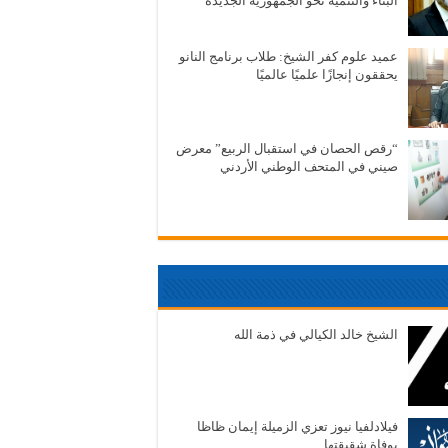
البناء والتنمية نحو الجمهورية الجديدة
عميد علوم كفر الشيخ: طلاب برنامج النانو
يحققون إنجازًا علميًا عالميًا
“رقص الحصان في استقبال الربيع” معرض
صيني في المتحف الوطني الأردني
الشيخ خالد الكيالي في ذمة الله
فيلادلفيا نيوز تعزي الزميلة إيمان ظاظا
بوفاة شقيقتها