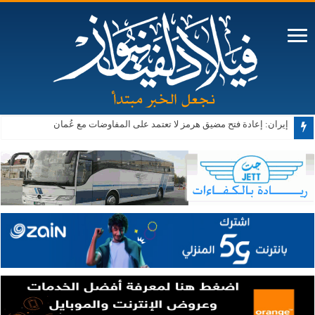
الحكومة: تنفيذ 343 مشروعًا ضمن البرنامج التنفيذي الثاني لرؤية التحديث الاقتصادي
إيران: إعادة فتح مضيق هرمز لا تعتمد على المفاوضات مع عُمان