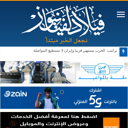
ترامب: الحرب ستنتهي قريبا وإيران لا تستطيع المواصلة