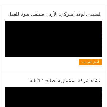
الصفدي لوفد أميركي: الأردن سييقى صوتا للعقل
ف
ي
ل
ا
د
ل
أكمل القراءة »
ف
ي
ا
انشاء شركة استثمارية لصالح “الأمانة”
ن
ف
ي
ي
و
ل
ز