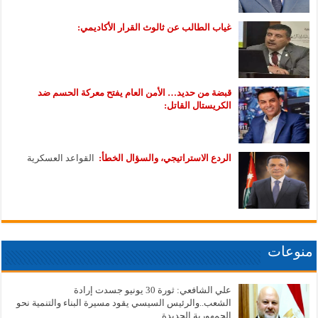
غياب الطالب عن ثالوث القرار الأكاديمي:
قبضة من حديد… الأمن العام يفتح معركة الحسم ضد
الكريستال القاتل:
الردع الاستراتيجي، والسؤال الخطأ:
القواعد العسكرية
منوعات
علي الشافعي: ثورة 30 يونيو جسدت إرادة
الشعب..والرئيس السيسي يقود مسيرة البناء والتنمية نحو
الجمهورية الجديدة