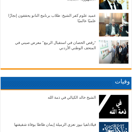
عميد علوم كفر الشيخ: طلاب برنامج النانو يحققون إنجازًا
علميًا عالميًا
“رقص الحصان في استقبال الربيع” معرض صيني في
المتحف الوطني الأردني
وفيات
الشيخ خالد الكيالي في ذمة الله
فيلادلفيا نيوز تعزي الزميلة إيمان ظاظا بوفاة شقيقتها