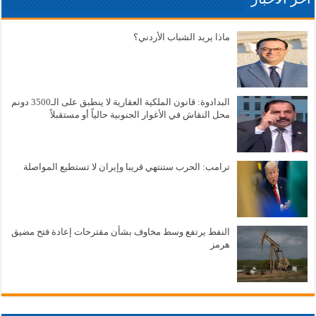
ماذا يريد الشباب الأردني؟
البدادوة: قانون الملكية العقارية لا ينطبق على الـ3500 دونم
محل النقاش في الأغوار الجنوبية حالياً أو مستقبلاً
ترامب: الحرب ستنتهي قريبا وإيران لا تستطيع المواصلة
النفط يرتفع وسط مخاوف بشأن مقترحات إعادة فتح مضيق
هرمز