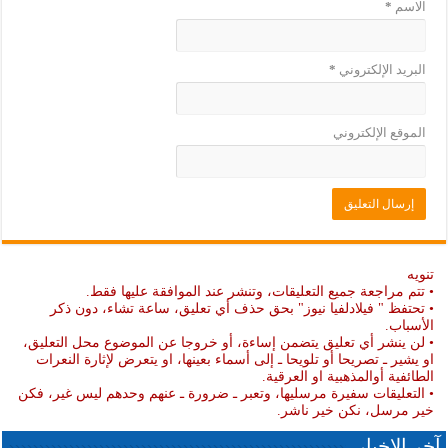
الاسم
*
البريد الإلكتروني
*
الموقع الإلكتروني
تنويه
• تتم مراجعة جميع التعليقات، وتنشر عند الموافقة عليها فقط.
• تحتفظ " فيلادلفيا نيوز" بحق حذف أي تعليق، ساعة تشاء، دون ذكر
الأسباب.
• لن ينشر أي تعليق يتضمن إساءة، أو خروجا عن الموضوع محل التعليق،
او يشير ـ تصريحا أو تلويحا ـ إلى أسماء بعينها، او يتعرض لإثارة النعرات
الطائفية أوالمذهبية او العرقية.
• التعليقات سفيرة مرسليها، وتعبر ـ ضرورة ـ عنهم وحدهم ليس غير، فكن
خير مرسل، نكن خير ناشر.
آخر الاخبار