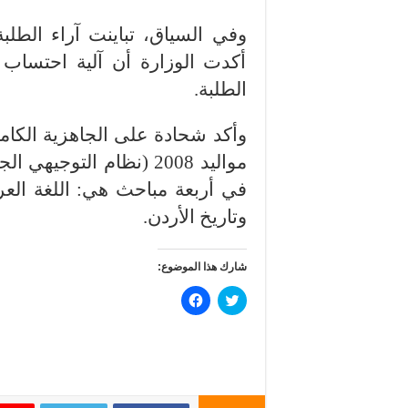
وفي السياق، تباينت آراء الطل
أكدت الوزارة أن آلية احتساب 
الطلبة.
وأكد شحادة على الجاهزية الكام
في أربعة مباحث هي: اللغة العربية
وتاريخ الأردن.
شارك هذا الموضوع:
ا
ا
ض
ن
غ
ق
ط
ر
ل
ل
ل
ل
م
م
ش
ش
ا
ا
ر
ر