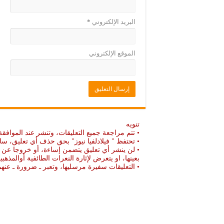
البريد الإلكتروني
*
الموقع الإلكتروني
تنويه
• تتم مراجعة جميع التعليقات، وتنشر عند الموافقة
• تحتفظ " فيلادلفيا نيوز" بحق حذف أي تعليق، سا
• لن ينشر أي تعليق يتضمن إساءة، أو خروجا عن ال
بعينها، او يتعرض لإثارة النعرات الطائفية أوالمذهبي
• التعليقات سفيرة مرسليها، وتعبر ـ ضرورة ـ ع