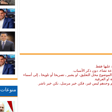
 عليها فقط.
عة تشاء، دون ذكر الأسباب.
موضوع محل التعليق، او يشير ـ تصريحا أو تلويحا ـ إلى أسماء
ة او العرقية.
نهم وحدهم ليس غير، فكن خير مرسل، نكن خير ناشر.
منوعات