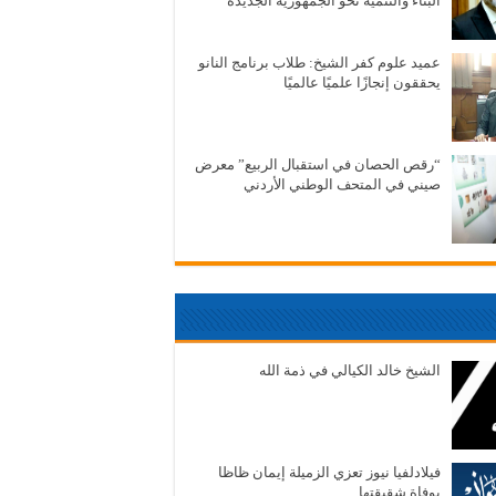
البناء والتنمية نحو الجمهورية الجديدة
عميد علوم كفر الشيخ: طلاب برنامج النانو
يحققون إنجازًا علميًا عالميًا
“رقص الحصان في استقبال الربيع” معرض
صيني في المتحف الوطني الأردني
الشيخ خالد الكيالي في ذمة الله
فيلادلفيا نيوز تعزي الزميلة إيمان ظاظا
بوفاة شقيقتها