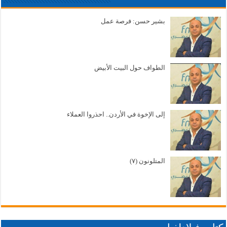
بشير حسن: فرصة عمل
الطواف حول البيت الأبيض
إلى الإخوة في الأردن.. احذروا العملاء
المتلونون (٧)