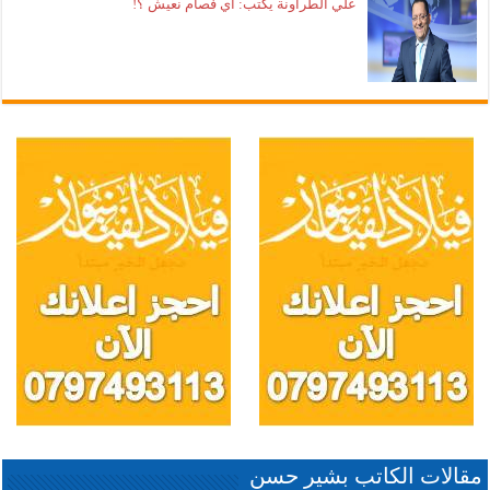
علي الطراونة يكتب: اي فصام نعيش ؟!
مقالات الكاتب بشير حسن