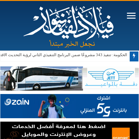
الحكومة: تنفيذ 343 مشروعًا ضمن البرنامج التنفيذي الثاني لرؤية التحديث الاقتصادي