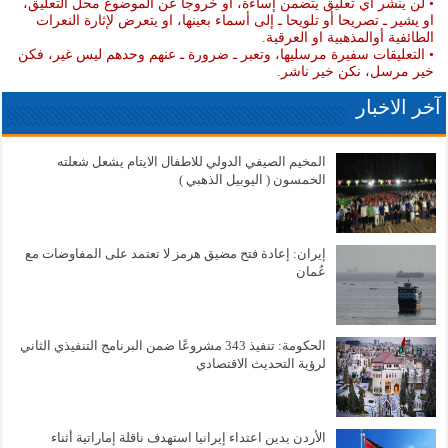
• لن ينشر أي تعليق يتضمن إساءة، أو خروجا عن الموضوع محل التعليق،
او يشير ـ تصريحا أو تلويحا ـ إلى أسماء بعينها، او يتعرض لإثارة النعرات
الطائفية أوالمذهبية او العرقية.
• التعليقات سفيرة مرسليها، وتعبر ـ ضرورة ـ عنهم وحدهم ليس غير، فكن
خير مرسل، نكن خير ناشر.
آخر الاخبار
المخيم الصيفي الدولي للاطفال الايتام يشعل شعلته
الخمسون ( اليوبيل الذهبي )
إيران: إعادة فتح مضيق هرمز لا تعتمد على المفاوضات مع
عُمان
الحكومة: تنفيذ 343 مشروعًا ضمن البرنامج التنفيذي الثاني
لرؤية التحديث الاقتصادي
الأردن يدين اعتداء إيرانيا استهدف ناقلة إماراتية أثناء