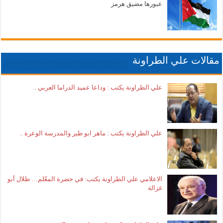
عبورها مضيق هرمز
مقالات علي الطراونة
علي الطراونة يكتب : وداعا عميد الدراما العربي ..
علي الطراونة يكتب : ماهر ابو طير والمدرسة الوعرة ..
الاعلامي علي الطراونة يكتب: في حضرة المعّلم… طلال أبو
غزالة