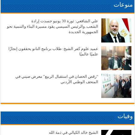
منوعات
علي الشافعي: ثورة 30 يونيو جسدت إرادة
الشعب..والرئيس السيسي يقود مسيرة البناء والتنمية نحو
الجمهورية الجديدة
عميد علوم كفر الشيخ: طلاب برنامج النانو يحققون إنجازًا
علميًا عالميًا
“رقص الحصان في استقبال الربيع” معرض صيني في
المتحف الوطني الأردني
وفيات
الشيخ خالد الكيالي في ذمة الله