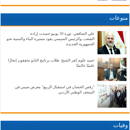
منوعات
علي الشافعي: ثورة 30 يونيو جسدت إرادة
الشعب..والرئيس السيسي يقود مسيرة البناء والتنمية نحو
الجمهورية الجديدة
عميد علوم كفر الشيخ: طلاب برنامج النانو يحققون إنجازًا
علميًا عالميًا
“رقص الحصان في استقبال الربيع” معرض صيني في
المتحف الوطني الأردني
وفيات