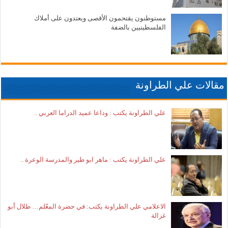
مستوطنون يقتحمون الأقصى ويعتدون على أملاك
الفلسطينيين بالضفة
مقالات علي الطراونة
علي الطراونة يكتب : وداعا عميد الدراما العربي ..
علي الطراونة يكتب : ماهر ابو طير والمدرسة الوعرة ..
الاعلامي علي الطراونة يكتب: في حضرة المعّلم… طلال أبو
غزالة