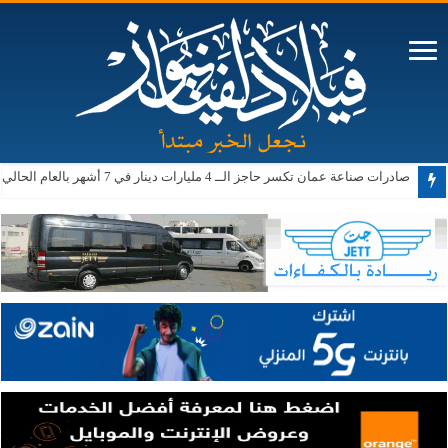
صادرات صناعة عمان تكسر حاجز الــ 4 مليارات دينار في 7 أشهر بالعام الحالي
مستوطنون يقتحمون الأقصى ويعتدون على أملاك الفلسطينيين بالضفة