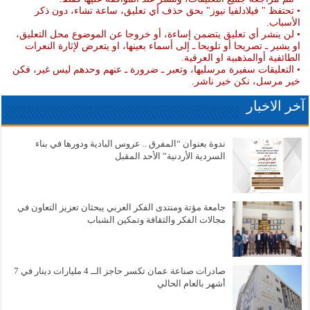
• تحتفظ " فيلادلفيا نيوز" بحق حذف أي تعليق، ساعة تشاء، دون ذكر
الأسباب.
• لن ينشر أي تعليق يتضمن إساءة، أو خروجا عن الموضوع محل التعليق،
او يشير ـ تصريحا أو تلويحا ـ إلى أسماء بعينها، او يتعرض لإثارة النعرات
الطائفية أوالمذهبية او العرقية.
• التعليقات سفيرة مرسليها، وتعبر ـ ضرورة ـ عنهم وحدهم ليس غير، فكن
خير مرسل، نكن خير ناشر.
آخر الاخبار
ندوة بعنوان “المفرق .. عروس البادية ودورها في بناء
السردية الأردنية” الأحد المقبل
جامعة مؤتة ومنتدى الفكر العربي يبحثان تعزيز التعاون في
مجالات الفكر والثقافة وتمكين الشباب
صادرات صناعة عمان تكسر حاجز الــ 4 مليارات دينار في 7
أشهر بالعام الحالي