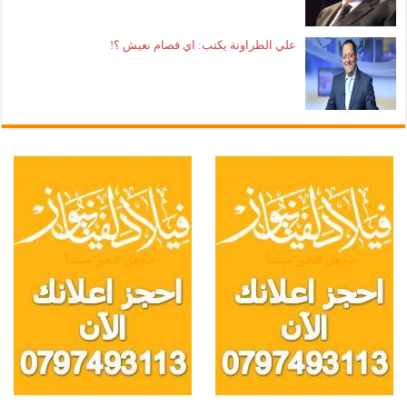
علي الطراونة يكتب: اي فصام نعيش ؟!