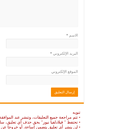
د
ج
ي
د
د
ي
ة
د
)
ة
)
الاسم
*
البريد الإلكتروني
*
الموقع الإلكتروني
تنويه
• تتم مراجعة جميع التعليقات، وتنشر عند الموافقة
• تحتفظ " فيلادلفيا نيوز" بحق حذف أي تعليق، سا
• لن ينشر أي تعليق يتضمن إساءة، أو خروجا عن ال