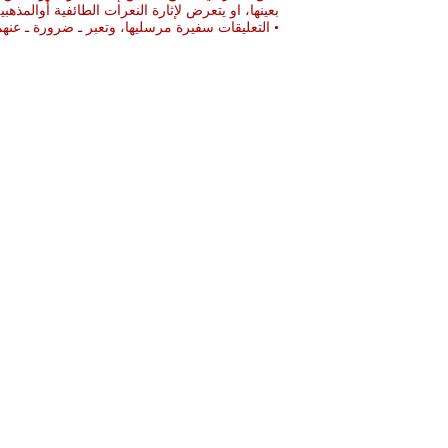
بعينها، او يتعرض لإثارة النعرات الطائفية أوالمذهبي
• التعليقات سفيرة مرسليها، وتعبر ـ ضرورة ـ ع