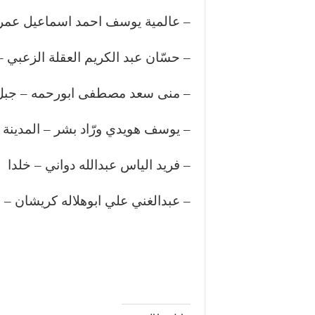
– عالمية يوسف احمد اسماعيل عمرو 
– حسّان عبد الكريم العقلة الزعبي –
– منى سعد مصطفى ابورحمه – جبل 
– يوسف هويدي ورّاد بشر – المدينة ا
– فريد الياس عبدالله دواني – خلدا
– عبدالغني علي ابوهلاله كريشان – م