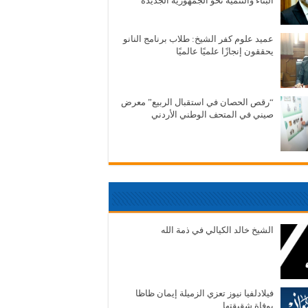
البناء والتنمية نحو الجمهورية الجديدة
عميد علوم كفر الشيخ: طلاب برنامج النانو
يحققون إنجازًا علميًا عالميًا
“رقص الحصان في استقبال الربيع” معرض
صيني في المتحف الوطني الأردني
الشيخ خالد الكيالي في ذمة الله
فيلادلفيا نيوز تعزي الزميلة إيمان ظاظا
بوفاة شقيقتها