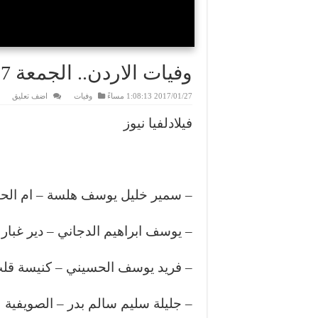
وفيات الاردن.. الجمعة 27-1-2017
2017/01/27 1:08:13 مساءً
وفيات
اضف تعليق
فيلادلفيا نيوز
– سمير خليل يوسف هلسة – ام الحي
– يوسف ابراهيم الدجاني – دير غبار
– فريد يوسف الحسيني – كنيسة قل
– جليلة سليم سالم بدر – الصويفية