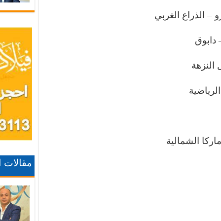
– الذراع الغربي
 دابوق
النزهة
لرياضية
اركا الشمالية
مقالات 