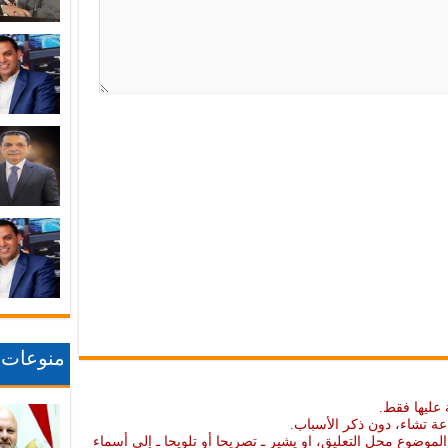
منوعات
 عليها فقط.
عة تشاء، دون ذكر الأسباب.
موضوع محل التعليق، او يشير ـ تصريحا أو تلويحا ـ إلى أسماء