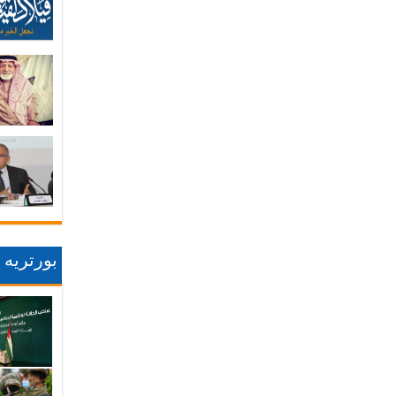
بورتريه