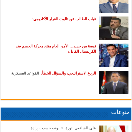
غياب الطالب عن ثالوث القرار الأكاديمي:
قبضة من حديد… الأمن العام يفتح معركة الحسم ضد
الكريستال القاتل:
الردع الاستراتيجي، والسؤال الخطأ:
القواعد العسكرية
منوعات
علي الشافعي: ثورة 30 يونيو جسدت إرادة