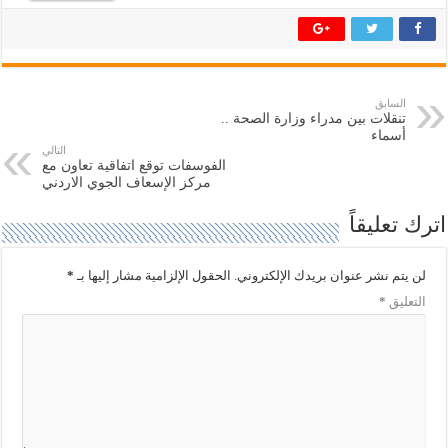
ا
ا
ر
ر
ك
ك
ة
ة
ع
ع
ل
ل
ى
ى
ت
ف
السابق
و
ي
تنقلات بين مدراء وزارة الصحة ..
ي
س
ت
ب
أسماء
ر
و
التالي
(
ك
الفوسفات توقع اتفاقية تعاون مع
ف
(
مركز الإسعاف الجوي الاردني
ت
ف
ح
ت
ف
ح
اترك تعليقاً
ي
ف
ن
ي
ا
ن
ف
ا
لن يتم نشر عنوان بريدك الإلكتروني.
الحقول الإلزامية مشار إليها بـ
*
ذ
ف
ة
ذ
التعليق
*
ج
ة
د
ج
ي
د
د
ي
ة
د
)
ة
)