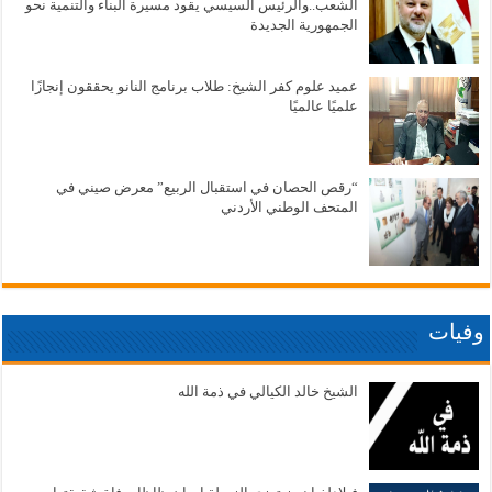
الشعب..والرئيس السيسي يقود مسيرة البناء والتنمية نحو
الجمهورية الجديدة
عميد علوم كفر الشيخ: طلاب برنامج النانو يحققون إنجازًا
علميًا عالميًا
“رقص الحصان في استقبال الربيع” معرض صيني في
المتحف الوطني الأردني
وفيات
الشيخ خالد الكيالي في ذمة الله