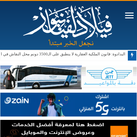
البدادوة: قانون الملكية العقارية لا ينطبق على الـ3500 دونم محل النقاش في الأغوار الجنوبية حالياً أو مستقبلاً