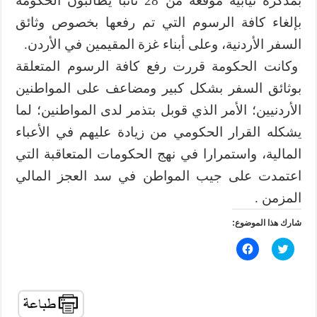
بمذكرة نيابية موقعة من 28 نائبا يطالبون الحكومة
بإلغاء كافة الرسوم التي تم رفعها بخصوص وثائق
السفر الأردنية، وعلى أبناء غزة المقيمين في الأردن.
وكانت الحكومة قررت رفع كافة الرسوم المتعلقة
بوثائق السفر بشكل كبير ومضاعف على المواطنين
الأردنيين؛ الأمر الذي قوبل بتذمر لدى المواطنين؛ لما
يشكله القرار الحكومي من زيادة عليهم في الأعباء
المالية، واستمرارا في نهج الحكومات المتعاقبة التي
اعتمدت على جيب المواطن في سد العجز المالي
المزمن .
شارك هذا الموضوع:
ا
ا
ض
ن
غ
ق
ط
ر
ل
ل
ل
ل
م
م
ش
ش