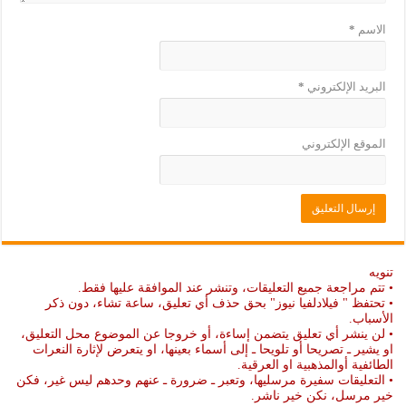
الاسم
*
البريد الإلكتروني
*
الموقع الإلكتروني
تنويه
• تتم مراجعة جميع التعليقات، وتنشر عند الموافقة عليها فقط.
• تحتفظ " فيلادلفيا نيوز" بحق حذف أي تعليق، ساعة تشاء، دون ذكر
الأسباب.
• لن ينشر أي تعليق يتضمن إساءة، أو خروجا عن الموضوع محل التعليق،
او يشير ـ تصريحا أو تلويحا ـ إلى أسماء بعينها، او يتعرض لإثارة النعرات
الطائفية أوالمذهبية او العرقية.
• التعليقات سفيرة مرسليها، وتعبر ـ ضرورة ـ عنهم وحدهم ليس غير، فكن
خير مرسل، نكن خير ناشر.