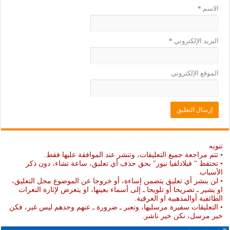
الاسم
*
البريد الإلكتروني
*
الموقع الإلكتروني
تنويه
• تتم مراجعة جميع التعليقات، وتنشر عند الموافقة عليها فقط.
• تحتفظ " فيلادلفيا نيوز" بحق حذف أي تعليق، ساعة تشاء، دون ذكر
الأسباب.
• لن ينشر أي تعليق يتضمن إساءة، أو خروجا عن الموضوع محل التعليق،
او يشير ـ تصريحا أو تلويحا ـ إلى أسماء بعينها، او يتعرض لإثارة النعرات
الطائفية أوالمذهبية او العرقية.
• التعليقات سفيرة مرسليها، وتعبر ـ ضرورة ـ عنهم وحدهم ليس غير، فكن
خير مرسل، نكن خير ناشر.