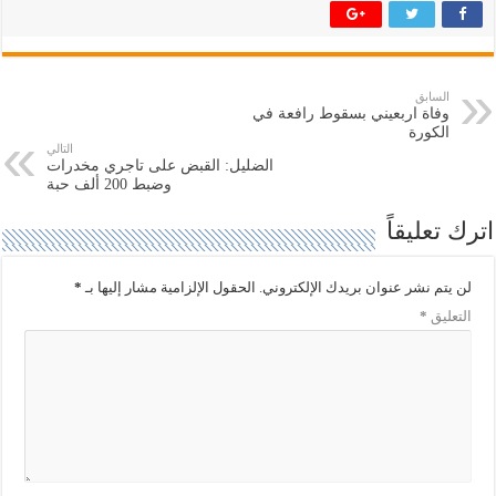
ر
ر
ك
ك
ة
ة
ع
ع
ل
ل
ى
ى
ت
ف
السابق
و
ي
وفاة اربعيني بسقوط رافعة في
ي
س
ت
ب
الكورة
ر
و
التالي
(
ك
الضليل: القبض على تاجري مخدرات
ف
(
وضبط 200 ألف حبة
ت
ف
ح
ت
ف
ح
اترك تعليقاً
ي
ف
ن
ي
ا
ن
ف
ا
لن يتم نشر عنوان بريدك الإلكتروني.
الحقول الإلزامية مشار إليها بـ
*
ذ
ف
ة
ذ
التعليق
*
ج
ة
د
ج
ي
د
د
ي
ة
د
)
ة
)