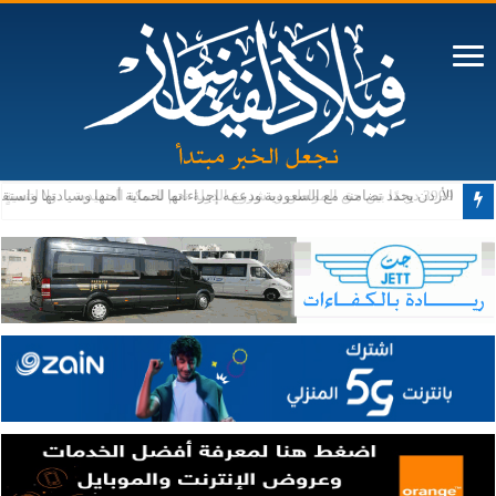
3999 دونمًا بين حق المواطن ومشروع الدولة نعم للسكة الحديدية… ولا لتنميةٍ يكون المواطن ضحيتها