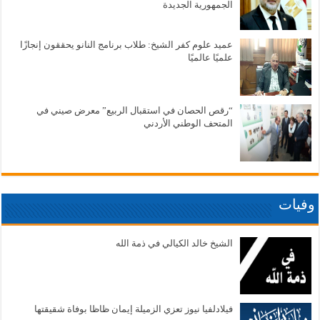
الجمهورية الجديدة
عميد علوم كفر الشيخ: طلاب برنامج النانو يحققون إنجازًا
علميًا عالميًا
“رقص الحصان في استقبال الربيع” معرض صيني في
المتحف الوطني الأردني
وفيات
الشيخ خالد الكيالي في ذمة الله
فيلادلفيا نيوز تعزي الزميلة إيمان ظاظا بوفاة شقيقتها