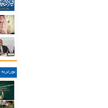
بورتريه