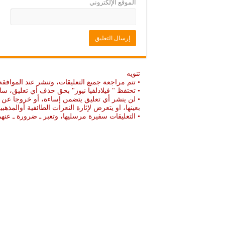
الموقع الإلكتروني
تنويه
• تتم مراجعة جميع التعليقات، وتنشر عند الموافقة
• تحتفظ " فيلادلفيا نيوز" بحق حذف أي تعليق، سا
• لن ينشر أي تعليق يتضمن إساءة، أو خروجا عن ال
بعينها، او يتعرض لإثارة النعرات الطائفية أوالمذهبي
• التعليقات سفيرة مرسليها، وتعبر ـ ضرورة ـ ع