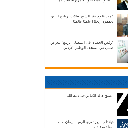
البناء والتنمية نحو الجمهورية الجديدة
عميد علوم كفر الشيخ: طلاب برنامج النانو
يحققون إنجازًا علميًا عالميًا
“رقص الحصان في استقبال الربيع” معرض
صيني في المتحف الوطني الأردني
الشيخ خالد الكيالي في ذمة الله
فيلادلفيا نيوز تعزي الزميلة إيمان ظاظا
بوفاة شقيقتها