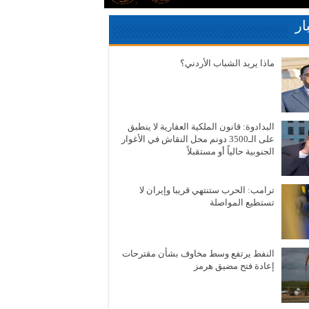
ار
ماذا يريد الشباب الأردني؟
البدادوة: قانون الملكية العقارية لا ينطبق
على الـ3500 دونم محل النقاش في الأغوار
الجنوبية حالياً أو مستقبلاً
ترامب: الحرب ستنتهي قريبا وإيران لا
تستطيع المواصلة
النفط يرتفع وسط مخاوف بشأن مقترحات
إعادة فتح مضيق هرمز