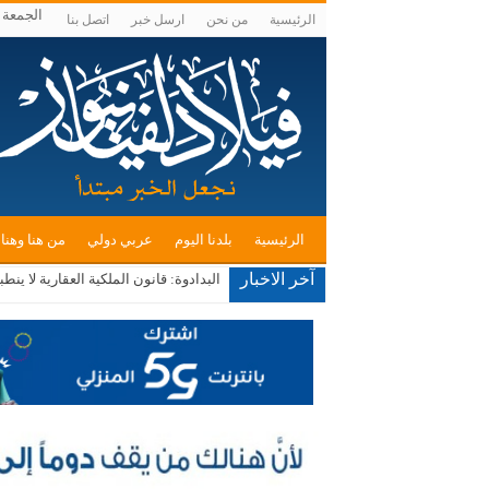
الجمعة , أغس
الرئيسية
من نحن
ارسل خبر
اتصل بنا
الرئيسية
بلدنا اليوم
عربي دولي
من هنا وهنا
آخر الاخبار
البدادوة: قانون الملكية العقارية لا ينطبق على الـ3500 دونم محل النقاش في الأغوار الجنو