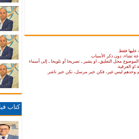
 عليها فقط.
عة تشاء، دون ذكر الأسباب.
موضوع محل التعليق، او يشير ـ تصريحا أو تلويحا ـ إلى أسماء
ة او العرقية.
نهم وحدهم ليس غير، فكن خير مرسل، نكن خير ناشر.
كتاب فيلا