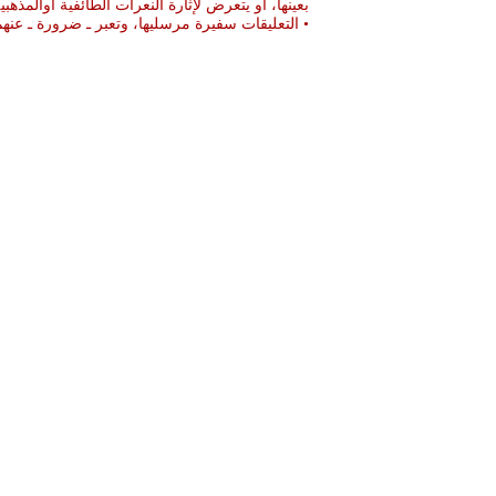
بعينها، او يتعرض لإثارة النعرات الطائفية أوالمذهبي
• التعليقات سفيرة مرسليها، وتعبر ـ ضرورة ـ ع