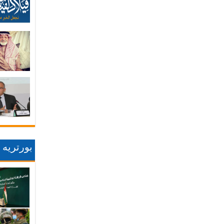
بورتريه