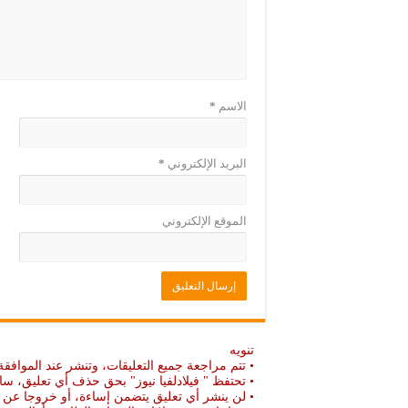
د
ج
ي
د
د
ي
ة
د
)
ة
)
الاسم
*
البريد الإلكتروني
*
الموقع الإلكتروني
تنويه
• تتم مراجعة جميع التعليقات، وتنشر عند الموافقة
• تحتفظ " فيلادلفيا نيوز" بحق حذف أي تعليق، سا
• لن ينشر أي تعليق يتضمن إساءة، أو خروجا عن ال