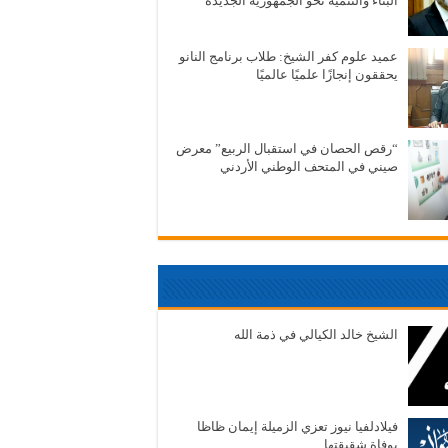
البناء والتنمية نحو الجمهورية الجديدة
عميد علوم كفر الشيخ: طلاب برنامج النانو
يحققون إنجازًا علميًا عالميًا
“رقص الحصان في استقبال الربيع” معرض
صيني في المتحف الوطني الأردني
الشيخ خالد الكيالي في ذمة الله
فيلادلفيا نيوز تعزي الزميلة إيمان ظاظا
بوفاة شقيقتها