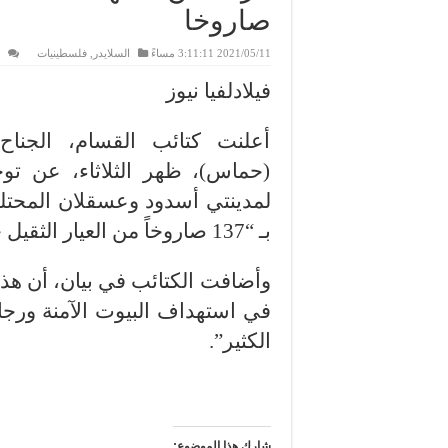
صاروخا
2021/05/11 3:11:11 مساءً
السلايدر
,
فلسطينيات
فيلادلفيا نيوز
أعلنت كتائب القسام، الجناح
(حماس)، ظهر الثلاثاء، عن توج
لمدينتي أسدود وعسقلان المحتلت
بـ “137 صاروخاً من العيار الثقيل خلال 5 دقائق”.
وأضافت الكتائب في بيان، أن هذه
في استهداف البيوت الآمنة ورجال
الكثير”.
شارك هذا الموضوع: