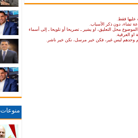
 عليها فقط.
عة تشاء، دون ذكر الأسباب.
موضوع محل التعليق، او يشير ـ تصريحا أو تلويحا ـ إلى أسماء
ة او العرقية.
نهم وحدهم ليس غير، فكن خير مرسل، نكن خير ناشر.
منوعات