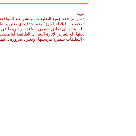
تنويه
• تتم مراجعة جميع التعليقات، وتنشر عند الموافقة
• تحتفظ " فيلادلفيا نيوز" بحق حذف أي تعليق، سا
• لن ينشر أي تعليق يتضمن إساءة، أو خروجا عن ال
بعينها، او يتعرض لإثارة النعرات الطائفية أوالمذهبي
• التعليقات سفيرة مرسليها، وتعبر ـ ضرورة ـ ع