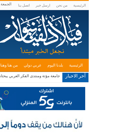
الجمعة , أغس
الرئيسية
من نحن
ارسل خبر
اتصل بنا
الرئيسية
بلدنا اليوم
عربي دولي
من هنا وهنا
آخر الاخبار
صادرات صناعة عمان تكسر حاجز الــ 4 مليارات دينار في 7 أشهر بالعام الحالي
جامعة مؤتة ومنتدى الفكر العربي يبحثا