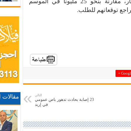
الحالي لا يتجاوز 20 مليون دينار، مقارنة بنحو 25 مليوناً في الموسم
اجع توقعاتهم للطلب.
Google
التالي
مقالات 
23 إصابة بحادث تدهور باص عمومي
في إربد