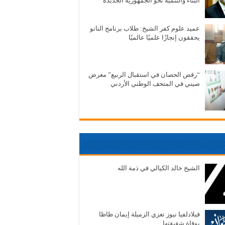
البناء والتنمية نحو الجمهورية الجديدة
عميد علوم كفر الشيخ: طلاب برنامج النانو
يحققون إنجازًا علميًا عالميًا
“رقص الحصان في استقبال الربيع” معرض
صيني في المتحف الوطني الأردني
الشيخ خالد الكيالي في ذمة الله
فيلادلفيا نيوز تعزي الزميلة إيمان ظاظا
بوفاة شقيقتها