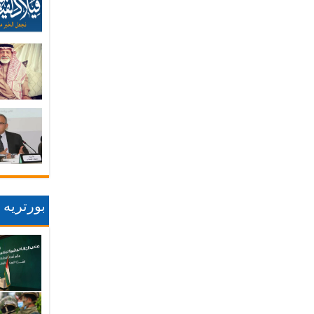
بورتريه