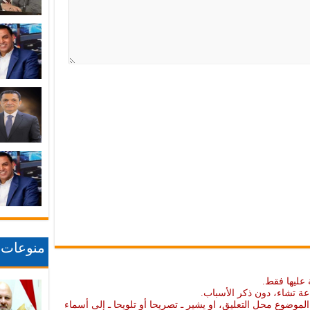
منوعات
 عليها فقط.
عة تشاء، دون ذكر الأسباب.
موضوع محل التعليق، او يشير ـ تصريحا أو تلويحا ـ إلى أسماء