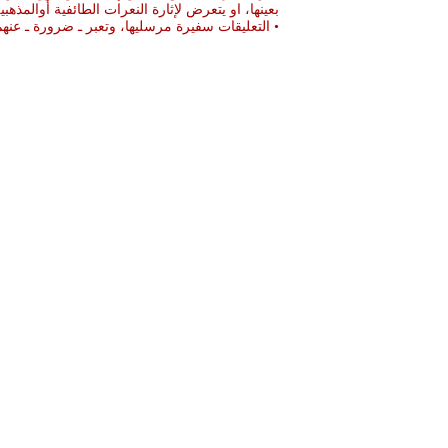
بعينها، او يتعرض لإثارة النعرات الطائفية أوالمذهبي
• التعليقات سفيرة مرسليها، وتعبر ـ ضرورة ـ ع