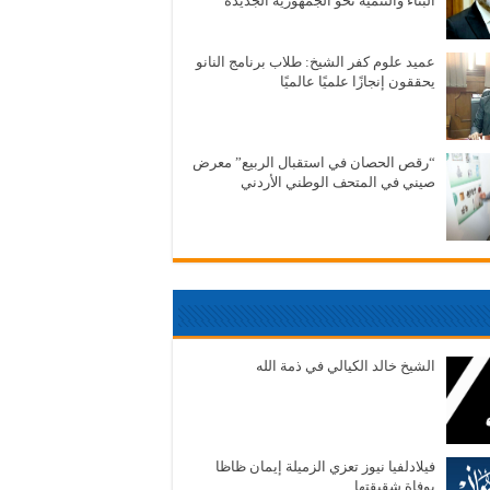
البناء والتنمية نحو الجمهورية الجديدة
عميد علوم كفر الشيخ: طلاب برنامج النانو
يحققون إنجازًا علميًا عالميًا
“رقص الحصان في استقبال الربيع” معرض
صيني في المتحف الوطني الأردني
الشيخ خالد الكيالي في ذمة الله
فيلادلفيا نيوز تعزي الزميلة إيمان ظاظا
بوفاة شقيقتها