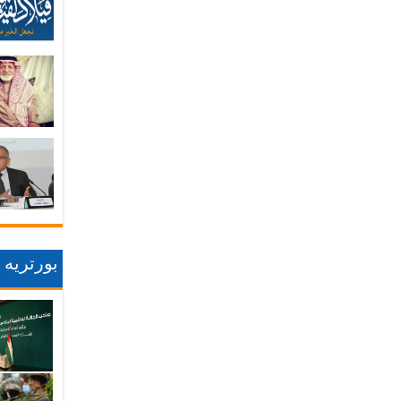
بورتريه