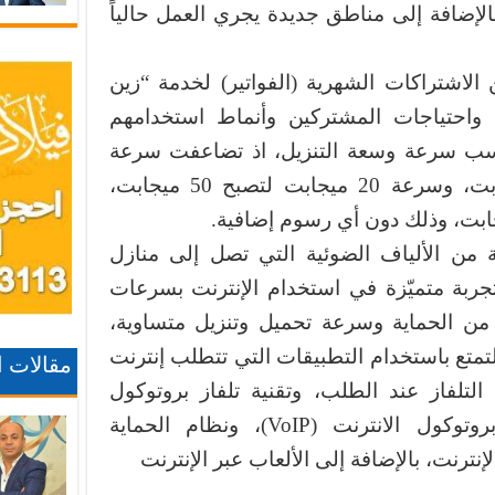
لإضافة إلى مناطق جديدة يجري العمل حالياً
الاشتراكات الشهرية (الفواتير) لخدمة “زين
 واحتياجات المشتركين وأنماط استخدامهم
حسب سرعة وسعة التنزيل، اذ تضاعفت سرعة
باقات 10 ميجابت لتصبح 20 ميجابت، وسرعة 20 ميجابت لتصبح 50 ميجابت،
 من الألياف الضوئية التي تصل إلى منازل
بة متميّزة في استخدام الإنترنت بسرعات
من الحماية وسرعة تحميل وتنزيل متساوية،
لتمتع باستخدام التطبيقات التي تتطلب إنترنت
مقالات 
تلفاز عند الطلب، وتقنية تلفاز بروتوكول
الإنترنت (IPTV)، والصوت عبر بروتوكول الانترنت (VoIP)، ونظام الحماية
إنترنت، بالإضافة إلى الألعاب عبر الإنترنت