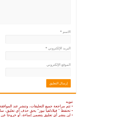
د
ج
ي
د
د
ي
ة
د
)
ة
)
الاسم
*
البريد الإلكتروني
*
الموقع الإلكتروني
تنويه
• تتم مراجعة جميع التعليقات، وتنشر عند الموافقة
• تحتفظ " فيلادلفيا نيوز" بحق حذف أي تعليق، سا
• لن ينشر أي تعليق يتضمن إساءة، أو خروجا عن ال