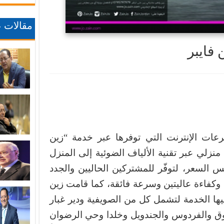
مقالات ع
فايبر
ت الإنترنت التي توفرها عبر خدمة “زين
 منزلي عبر تقنية الألياف الضوئية إلى المنزل
FTTH – Fiber-To-Th) بنفس السعر، لتوفّر للمشتركين الحاليين والجدد
 وكفاءة عاليتين وسرعة فائقة، كما قامت زين
ها الخدمة لتشمل كل من الصويفية ودير غبار
وق والفردوس والجندويل وخلدا وحي الرضوان