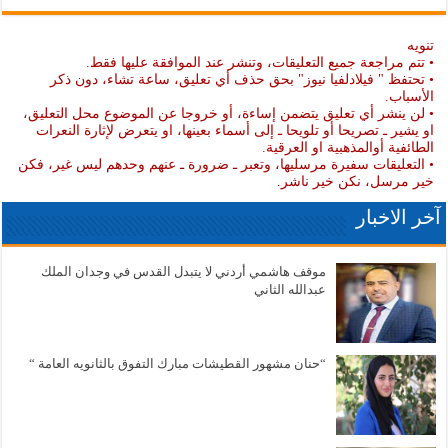
تنويه
• تتم مراجعة جميع التعليقات، وتنشر عند الموافقة عليها فقط.
• تحتفظ " فيلادلفيا نيوز" بحق حذف أي تعليق، ساعة تشاء، دون ذكر
الأسباب.
• لن ينشر أي تعليق يتضمن إساءة، أو خروجا عن الموضوع محل التعليق،
او يشير ـ تصريحا أو تلويحا ـ إلى أسماء بعينها، او يتعرض لإثارة النعرات
الطائفية أوالمذهبية او العرقية.
• التعليقات سفيرة مرسليها، وتعبر ـ ضرورة ـ عنهم وحدهم ليس غير، فكن
خير مرسل، نكن خير ناشر.
آخر الاخبار
موقف هاشمي أردني لا يتبدل القدس في وجدان الملك
عبدالله الثاني
“حنان مشهور القطيشات مبارك التفوق بالثانويه العامة “