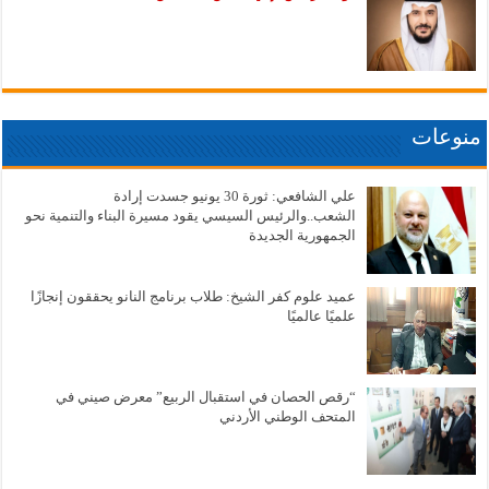
منوعات
علي الشافعي: ثورة 30 يونيو جسدت إرادة
الشعب..والرئيس السيسي يقود مسيرة البناء والتنمية نحو
الجمهورية الجديدة
عميد علوم كفر الشيخ: طلاب برنامج النانو يحققون إنجازًا
علميًا عالميًا
“رقص الحصان في استقبال الربيع” معرض صيني في
المتحف الوطني الأردني