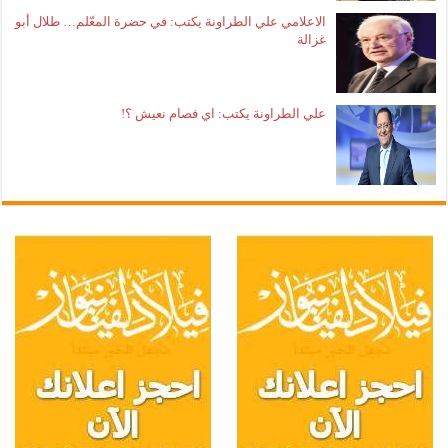
الاعلامي علي الطراونة يكتب: في حضرة المعّلم… طلال أبو
غزالة
علي الطراونة يكتب: اي فصام نعيش ؟!