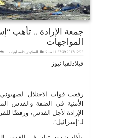
جمعة الإرادة .. تأهب “إ
المواجهات
2017/12/22 11:27:39 صباحًا
السلايدر
,
فلسطينيات
فيلادلفيا نيوز
رفعت قوات الاحتلال الصهيوني 
الأمنية في الضفة والقدس المح
الإرادة لأجل القدس، ورفضًا للقر
لـ’إسرائيل’.
وأفاد شهود عيان في القدس الم