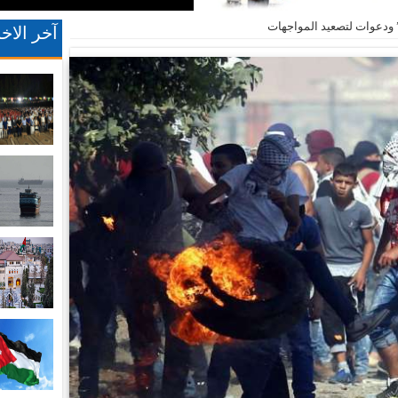
” ودعوات لتصعيد المواجهات
آخر الاخب