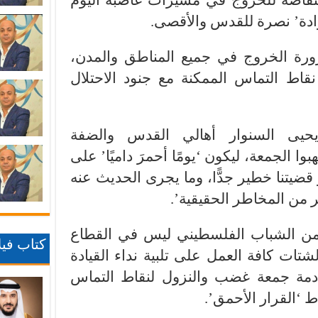
نتفاضة للخروج في مسيرات غاضبة اليوم
ادة’ نصرة للقدس والأقصى.
ورة الخروج في جميع المناطق والمدن،
قاط التماس الممكنة مع جنود الاحتلال
يى السنوار أهالي القدس والضفة
ا الجمعة، ليكون ‘يومًا أحمرَ داميًا’ على
ر قضيتنا خطير جدًّا، وما يجرى الحديث عنه
 من المخاطر الحقيقية’.
من الشباب الفلسطيني ليس في القطاع
كتاب فيلا
ات كافة العمل على تلبية نداء القيادة
ادمة جمعة غضب والنزول لنقاط التماس
 ‘القرار الأحمق’.