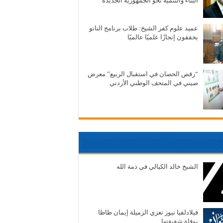
البناء والتنمية نحو الجمهورية الجديدة
عميد علوم كفر الشيخ: طلاب برنامج النانو
يحققون إنجازًا علميًا عالميًا
“رقص الحصان في استقبال الربيع” معرض
صيني في المتحف الوطني الأردني
الشيخ خالد الكيالي في ذمة الله
فيلادلفيا نيوز تعزي الزميلة إيمان ظاظا
بوفاة شقيقتها