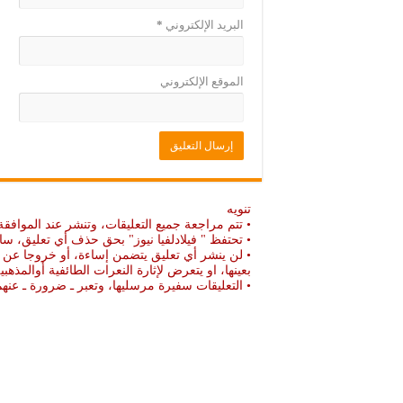
البريد الإلكتروني
*
الموقع الإلكتروني
تنويه
• تتم مراجعة جميع التعليقات، وتنشر عند الموافقة
• تحتفظ " فيلادلفيا نيوز" بحق حذف أي تعليق، سا
• لن ينشر أي تعليق يتضمن إساءة، أو خروجا عن ال
بعينها، او يتعرض لإثارة النعرات الطائفية أوالمذهبي
• التعليقات سفيرة مرسليها، وتعبر ـ ضرورة ـ ع