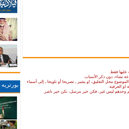
 عليها فقط.
عة تشاء، دون ذكر الأسباب.
موضوع محل التعليق، او يشير ـ تصريحا أو تلويحا ـ إلى أسماء
بورتريه
ة او العرقية.
نهم وحدهم ليس غير، فكن خير مرسل، نكن خير ناشر.