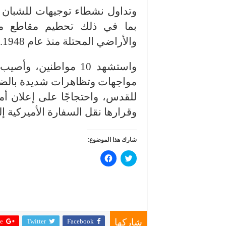
وتداول نشطاء توجيهات للشبان 
بما في ذلك تحطيم مقاطع من
والأراضي المحتلة منذ عام 1948.
مواجهات وتظاهرات شديدة بالضف
للقدس، واحتجاجًا على إعلان أمر
وقرارها نقل السفارة الأميركية إلي
شارك هذا الموضوع:
ا
ا
ض
ن
غ
ق
ط
ر
ل
ل
ل
ل
م
م
ش
ش
ا
ا
ر
ر
 +
Twitter
Facebook
ك
ك
شاركها