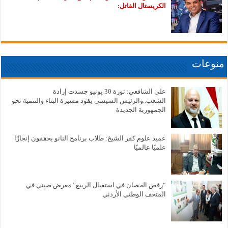
الكريستال القاتل:
منوعات
علي الشافعي: ثورة 30 يونيو جسدت إرادة
الشعب..والرئيس السيسي يقود مسيرة البناء والتنمية نحو
الجمهورية الجديدة
عميد علوم كفر الشيخ: طلاب برنامج النانو يحققون إنجازًا
علميًا عالميًا
“رقص الحصان في استقبال الربيع” معرض صيني في
المتحف الوطني الأردني