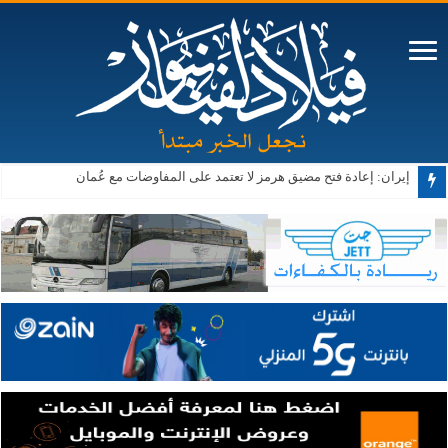
الحكومة: تنفيذ 343 مشروعًا ضمن البرنامج التنفيذي الثاني لرؤية التحديث الاقتصادي
إيران: إعادة فتح مضيق هرمز لا تعتمد على المفاوضات مع عُمان