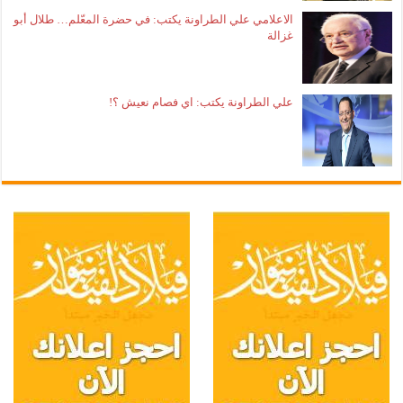
الاعلامي علي الطراونة يكتب: في حضرة المعّلم… طلال أبو
غزالة
علي الطراونة يكتب: اي فصام نعيش ؟!