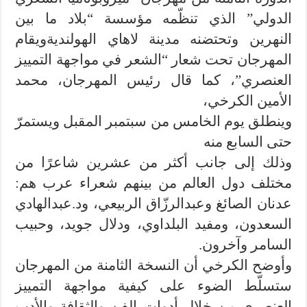
الدولي” الذي تنظّمه مؤسسة “بلاد ما بين
النهرين وتحتضنه مدينة لاهاي الهولنديةويقام
المهرجان تحت شعار “الشعر في مواجهة التمييز
العنصري”، كما قال رئيس المهرجان، محمد
الأمين الكرخي،
وينطلق يوم الخامس من سبتمبر المقبل ويستمرّ
حتى السابع منه
وذلك إلى جانب أكثر من عشرين شاعرًا من
مختلف دول العالم من بينهم شعراء عرب هم:
عدنان الصائغ وعبدالرزّاق الربيعي، ود.عبدالهادي
السعدون، ومفيد البلداوي، ودلال جويد، وحبيب
السامر وآخرون.
وأوضح الكرخي أن النسخة الثامنة من المهرجان
ستسلّط الضوء على كيفية مواجهة التمييز
العنصري من خلال أدوات الفن والثقافة والأدب