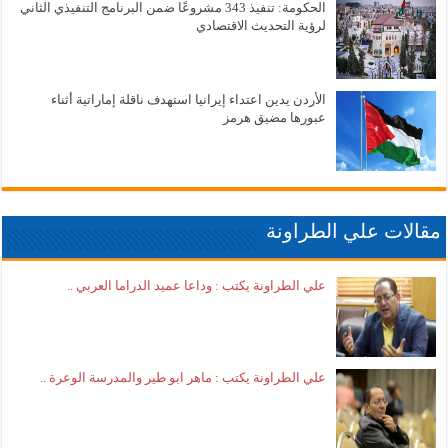
الحكومة: تنفيذ 343 مشروعًا ضمن البرنامج التنفيذي الثاني
لرؤية التحديث الاقتصادي
الأردن يدين اعتداء إيرانيا استهدف ناقلة إماراتية أثناء
عبورها مضيق هرمز
مقالات علي الطراونة
علي الطراونة يكتب : وداعا عميد الدراما العربي ..
علي الطراونة يكتب : ماهر ابو طير والمدرسة الوعرة ..