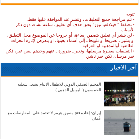
تنويه
• تتم مراجعة جميع التعليقات، وتنشر عند الموافقة عليها فقط.
• تحتفظ " فيلادلفيا نيوز" بحق حذف أي تعليق، ساعة تشاء، دون ذكر
الأسباب.
• لن ينشر أي تعليق يتضمن إساءة، أو خروجا عن الموضوع محل التعليق،
او يشير ـ تصريحا أو تلويحا ـ إلى أسماء بعينها، او يتعرض لإثارة النعرات
الطائفية أوالمذهبية او العرقية.
• التعليقات سفيرة مرسليها، وتعبر ـ ضرورة ـ عنهم وحدهم ليس غير، فكن
خير مرسل، نكن خير ناشر.
آخر الاخبار
المخيم الصيفي الدولي للاطفال الايتام يشعل شعلته
الخمسون ( اليوبيل الذهبي )
إيران: إعادة فتح مضيق هرمز لا تعتمد على المفاوضات مع
عُمان