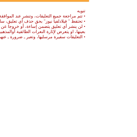
تنويه
• تتم مراجعة جميع التعليقات، وتنشر عند الموافقة
• تحتفظ " فيلادلفيا نيوز" بحق حذف أي تعليق، سا
• لن ينشر أي تعليق يتضمن إساءة، أو خروجا عن ال
بعينها، او يتعرض لإثارة النعرات الطائفية أوالمذهبي
• التعليقات سفيرة مرسليها، وتعبر ـ ضرورة ـ ع