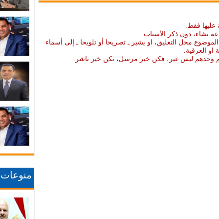
 عليها فقط.
عة تشاء، دون ذكر الأسباب.
موضوع محل التعليق، او يشير ـ تصريحا أو تلويحا ـ إلى أسماء
ة او العرقية.
نهم وحدهم ليس غير، فكن خير مرسل، نكن خير ناشر.
منوعات