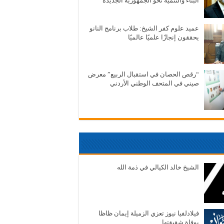
البناء والتنمية نحو الجمهورية الجديدة
عميد علوم كفر الشيخ: طلاب برنامج النانو
يحققون إنجازًا علميًا عالميًا
“رقص الحصان في استقبال الربيع” معرض
صيني في المتحف الوطني الأردني
الشيخ خالد الكيالي في ذمة الله
فيلادلفيا نيوز تعزي الزميلة إيمان ظاظا
بوفاة شقيقتها