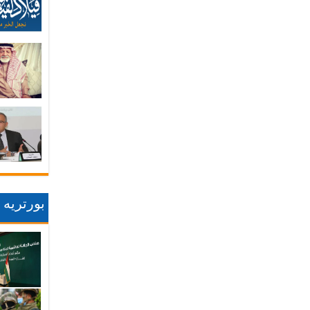
بورتريه