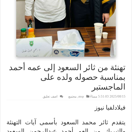
تهنئة من ثائر السعود إلى عمه أحمد
بمناسبة حصوله ولده على
الماجستبر
2025/08/15 5:51:03 مساءً
stop
,
مجتمع
اضف تعليق
فيلادلفيا نيوز
يتقدم ثائر محمد السعود بأسمى آيات التهنئة
والتبريك من العم أحمد عبدالرحمن السعود