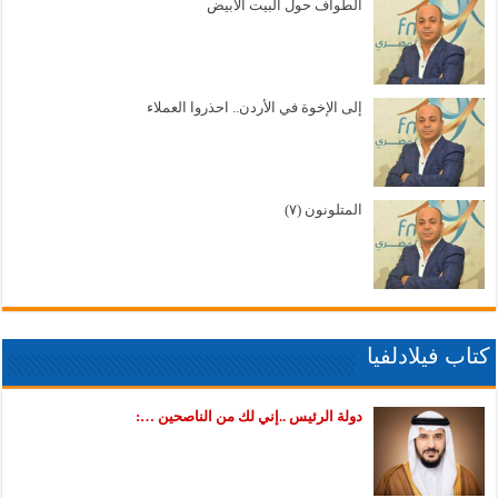
الطواف حول البيت الأبيض
إلى الإخوة في الأردن.. احذروا العملاء
المتلونون (٧)
كتاب فيلادلفيا
دولة الرئيس ..إني لك من الناصحين …: