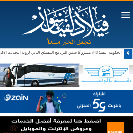
الحكومة: تنفيذ 343 مشروعًا ضمن البرنامج التنفيذي الثاني لرؤية التحديث الاقتصادي