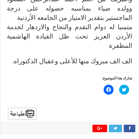
وولده ضياء بمناسبه حصوله على درجة
الماجستير بتقدير الامتياز من الجامعه الأردنية
متمنيا له دوام التقدم والنجاح والازدهار لخدمة
الأردن العزيز تحت ظل القيادة الهاشمية
المظفرة
الف الف مبروك منها للأعلى وعقبال الدكتوراه.
شارك هذا الموضوع:
ا
ا
ض
ن
غ
ق
ط
ر
ل
ل
ل
ل
م
م
ش
ش
ا
ا
ر
ر
ك
ك
ة
ة
ع
ع