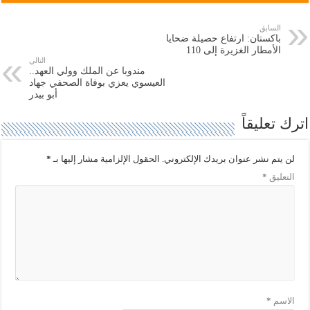
ل
ل
ى
ى
ت
ف
السابق
و
ي
باكستان: ارتفاع حصيلة ضحايا
ي
س
ت
ب
الأمطار الغزيرة إلى 110
ر
و
التالي
(
ك
مندوبا عن الملك وولي العهد..
ف
(
العيسوي يعزي بوفاة الصحفي جهاد
ت
ف
ح
ت
أبو بيدر
ف
ح
ي
ف
اترك تعليقاً
ن
ي
ا
ن
ف
ا
ذ
ف
ة
ذ
لن يتم نشر عنوان بريدك الإلكتروني.
الحقول الإلزامية مشار إليها بـ
*
ج
ة
د
ج
التعليق
*
ي
د
د
ي
ة
د
)
ة
)
الاسم
*