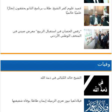
عميد علوم كفر الشيخ: طلاب برنامج النانو يحققون إنجازًا
علميًا عالميًا
“رقص الحصان في استقبال الربيع” معرض صيني في
المتحف الوطني الأردني
وفيات
الشيخ خالد الكيالي في ذمة الله
فيلادلفيا نيوز تعزي الزميلة إيمان ظاظا بوفاة شقيقتها