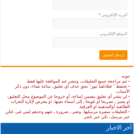
البريد الإلكتروني
*
الموقع الإلكتروني
تنويه
• تتم مراجعة جميع التعليقات، وتنشر عند الموافقة عليها فقط.
• تحتفظ " فيلادلفيا نيوز" بحق حذف أي تعليق، ساعة تشاء، دون ذكر
الأسباب.
• لن ينشر أي تعليق يتضمن إساءة، أو خروجا عن الموضوع محل التعليق،
او يشير ـ تصريحا أو تلويحا ـ إلى أسماء بعينها، او يتعرض لإثارة النعرات
الطائفية أوالمذهبية او العرقية.
• التعليقات سفيرة مرسليها، وتعبر ـ ضرورة ـ عنهم وحدهم ليس غير، فكن
خير مرسل، نكن خير ناشر.
آخر الاخبار