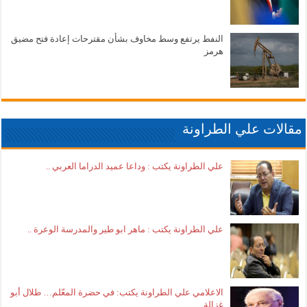
النفط يرتفع وسط مخاوف بشأن مقترحات إعادة فتح مضيق
هرمز
مقالات علي الطراونة
علي الطراونة يكتب : وداعا عميد الدراما العربي ..
علي الطراونة يكتب : ماهر ابو طير والمدرسة الوعرة ..
الاعلامي علي الطراونة يكتب: في حضرة المعّلم… طلال أبو
غزالة