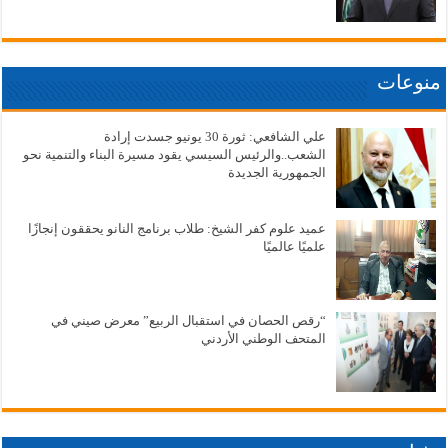
منوعات
علي الشافعي: ثورة 30 يونيو جسدت إرادة
الشعب..والرئيس السيسي يقود مسيرة البناء والتنمية نحو
الجمهورية الجديدة
عميد علوم كفر الشيخ: طلاب برنامج النانو يحققون إنجازًا
علميًا عالميًا
“رقص الحصان في استقبال الربيع” معرض صيني في
المتحف الوطني الأردني