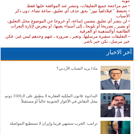
تنويه
• تتم مراجعة جميع التعليقات، وتنشر عند الموافقة عليها فقط.
• تحتفظ " فيلادلفيا نيوز" بحق حذف أي تعليق، ساعة تشاء، دون ذكر
الأسباب.
• لن ينشر أي تعليق يتضمن إساءة، أو خروجا عن الموضوع محل التعليق،
او يشير ـ تصريحا أو تلويحا ـ إلى أسماء بعينها، او يتعرض لإثارة النعرات
الطائفية أوالمذهبية او العرقية.
• التعليقات سفيرة مرسليها، وتعبر ـ ضرورة ـ عنهم وحدهم ليس غير، فكن
خير مرسل، نكن خير ناشر.
آخر الاخبار
ماذا يريد الشباب الأردني؟
البدادوة: قانون الملكية العقارية لا ينطبق على الـ3500 دونم
محل النقاش في الأغوار الجنوبية حالياً أو مستقبلاً
ترامب: الحرب ستنتهي قريبا وإيران لا تستطيع المواصلة