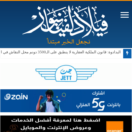
البدادوة: قانون الملكية العقارية لا ينطبق على الـ3500 دونم محل النقاش في الأغوار الجنوبية حالياً أو مستقبلاً