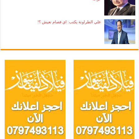
علي الطراونة يكتب: اي فصام نعيش ؟!