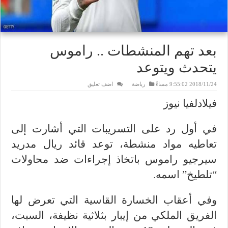
بعد تهم المنشطات .. راموس
يتحدث ويتوعد
2018/11/24 9:55:02 مساءً
رياضة
اضف تعليق
فيلادلفيا نيوز
في أول رد على التسريبات التي أشارت إلى
تعاطيه مواد منشطة، توعد قائد ريال مدريد
سيرجيو راموس باتخاذ إجراءات ضد محاولات
“تلطيخ” اسمه.
وفي أعقاب الخسارة القاسية التي تعرض لها
الفريق الملكي من إيبار بثلاثية نظيفة، السبت،