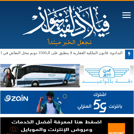
البدادوة: قانون الملكية العقارية لا ينطبق على الـ3500 دونم محل النقاش في الأغوار الجنوبية حالياً أو مستقبلاً
ترامب: الحرب ستنتهي قريبا وإيران لا تستطيع المواصلة