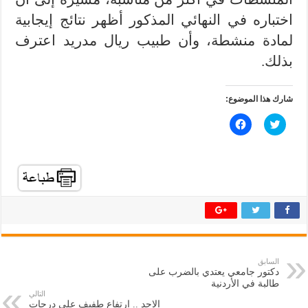
اختباره في النهائي المذكور أظهر نتائج إيجابية
لمادة منشطة، وأن طبيب ريال مدريد اعترف
بذلك.
شارك هذا الموضوع:
ا
ا
ض
ن
غ
ق
ط
ر
ل
ل
ل
ل
م
م
ش
ش
ا
ا
ر
ر
ك
ك
ة
ة
ع
ع
ل
ل
ى
ى
ت
ف
السابق
و
ي
دكتور جامعي يعتدي بالضرب على
ي
س
ت
ب
طالبة في الأردنية
ر
و
التالي
(
ك
الاحد .. ارتفاع طفيف على درجات