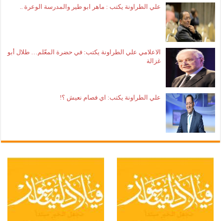
علي الطراونة يكتب : ماهر ابو طير والمدرسة الوعرة ..
الاعلامي علي الطراونة يكتب: في حضرة المعّلم… طلال أبو
غزالة
علي الطراونة يكتب: اي فصام نعيش ؟!