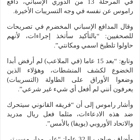
في المرحلة 13 من الدوري الإسباني، دافع
راموس عن نفسه في وجه التسريبات الأخيرة.
وقال المدافع الإسباني المخضرم في تصريحات
للصحفيين: “بالتأكيد سأتخذ إجراءات، لأنهم
حاولوا تلطيخ اسمي ومكانتي”.
وتابع: “بعد 15 عاما (في الملاعب) لم أرفض أبدا
الخضوع لكشف المنشطات، وهؤلاء الذين
وضعوا الأوراق على الطاولة (التسريبات)
يعرفون أنني لم أفعل أي شيء غير شرعي”.
وأشار راموس إلى أن “فريقه القانوني سيتحرك
ضد هذه الادعاءات، مثلما فعل ريال مدريد
والاتحاد الأوروبي (يويفا) بالأمس”.
وأضاف صاحب الـ32 عاما: “على مدار مسيرتي