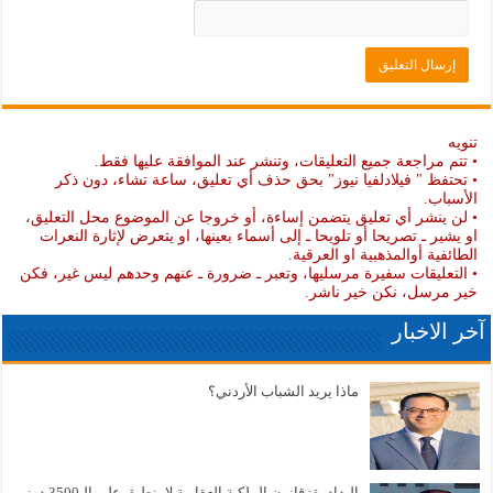
تنويه
• تتم مراجعة جميع التعليقات، وتنشر عند الموافقة عليها فقط.
• تحتفظ " فيلادلفيا نيوز" بحق حذف أي تعليق، ساعة تشاء، دون ذكر
الأسباب.
• لن ينشر أي تعليق يتضمن إساءة، أو خروجا عن الموضوع محل التعليق،
او يشير ـ تصريحا أو تلويحا ـ إلى أسماء بعينها، او يتعرض لإثارة النعرات
الطائفية أوالمذهبية او العرقية.
• التعليقات سفيرة مرسليها، وتعبر ـ ضرورة ـ عنهم وحدهم ليس غير، فكن
خير مرسل، نكن خير ناشر.
آخر الاخبار
ماذا يريد الشباب الأردني؟
البدادوة: قانون الملكية العقارية لا ينطبق على الـ3500 دونم