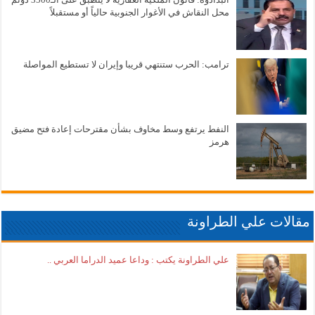
محل النقاش في الأغوار الجنوبية حالياً أو مستقبلاً
ترامب: الحرب ستنتهي قريبا وإيران لا تستطيع المواصلة
النفط يرتفع وسط مخاوف بشأن مقترحات إعادة فتح مضيق
هرمز
مقالات علي الطراونة
علي الطراونة يكتب : وداعا عميد الدراما العربي ..