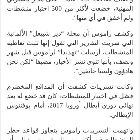
المهنية، خضعت لأكثر من 300 اختبار منشطات
ولم أخفق في أي منها”.
وكشف راموس أن مجلة “دير شبيغل” الألمانية
التي سربت التقارير التي تقول إنها تثبت تعاطيه
المنشطات، أرسلت “تهديدا” لراموس قبل شهر
ونصف، بأنها تنوي نشر الأخبار، مضيفا “لكن نحن
هادؤون ولسنا خائفين”.
وكانت تسريبات كشفت أن المدافع المخضرم
فشل في اختبار للمنشطات، كان قد خضع له بعد
نهائي دوري أبطال أوروبا 2017، أمام يوفنتوس
الإيطالي.
واتهمت التسريبات راموس بتجاوز قواعد حظر
المنشطات في أكثر من مناسبة، مشيرة إلى أن