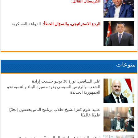
الكريستال القاتل:
الردع الاستراتيجي، والسؤال الخطأ:
القواعد العسكرية
منوعات
علي الشافعي: ثورة 30 يونيو جسدت إرادة
الشعب..والرئيس السيسي يقود مسيرة البناء والتنمية نحو
الجمهورية الجديدة
عميد علوم كفر الشيخ: طلاب برنامج النانو يحققون إنجازًا
علميًا عالميًا
“رقص الحصان في استقبال الربيع” معرض صيني في