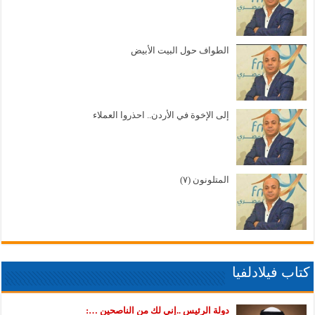
الطواف حول البيت الأبيض
إلى الإخوة في الأردن.. احذروا العملاء
المتلونون (٧)
كتاب فيلادلفيا
دولة الرئيس ..إني لك من الناصحين …: