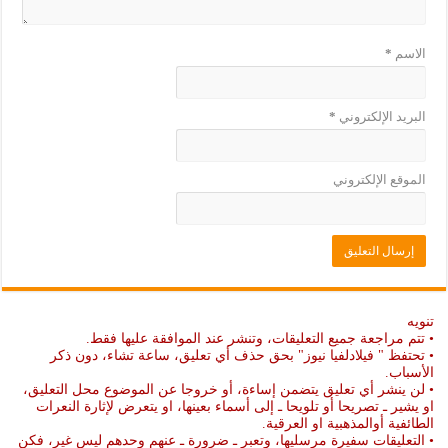
الاسم
*
البريد الإلكتروني
*
الموقع الإلكتروني
تنويه
• تتم مراجعة جميع التعليقات، وتنشر عند الموافقة عليها فقط.
• تحتفظ " فيلادلفيا نيوز" بحق حذف أي تعليق، ساعة تشاء، دون ذكر
الأسباب.
• لن ينشر أي تعليق يتضمن إساءة، أو خروجا عن الموضوع محل التعليق،
او يشير ـ تصريحا أو تلويحا ـ إلى أسماء بعينها، او يتعرض لإثارة النعرات
الطائفية أوالمذهبية او العرقية.
• التعليقات سفيرة مرسليها، وتعبر ـ ضرورة ـ عنهم وحدهم ليس غير، فكن