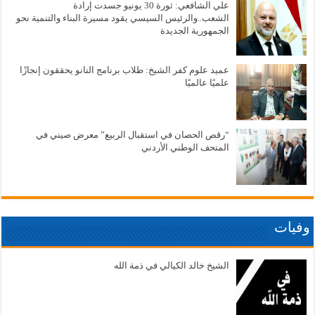
علي الشافعي: ثورة 30 يونيو جسدت إرادة
الشعب..والرئيس السيسي يقود مسيرة البناء والتنمية نحو
الجمهورية الجديدة
عميد علوم كفر الشيخ: طلاب برنامج النانو يحققون إنجازًا
علميًا عالميًا
“رقص الحصان في استقبال الربيع” معرض صيني في
المتحف الوطني الأردني
وفيات
الشيخ خالد الكيالي في ذمة الله