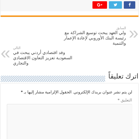
ر
ر
ك
ك
ة
ة
ع
ع
ل
ل
ى
ى
ت
ف
السابق
و
ي
ولي العهد يبحث توسيع الشراكة مع
ي
س
ت
ب
رئيسة البنك الأوروبي لإعادة الإعمار
ر
و
والتنمية
(
ك
التالي
ف
(
وفد اقتصادي أردني يبحث في
ت
ف
ح
ت
السعودية تعزيز التعاون الاقتصادي
ف
ح
والتجاري
ي
ف
ن
ي
ا
ن
اترك تعليقاً
ف
ا
ذ
ف
ة
ذ
ج
ة
لن يتم نشر عنوان بريدك الإلكتروني.
الحقول الإلزامية مشار إليها بـ
*
د
ج
ي
د
التعليق
*
د
ي
ة
د
)
ة
)