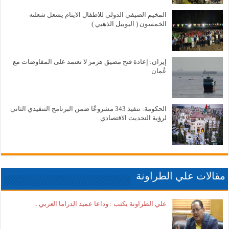
المخيم الصيفي الدولي للاطفال الايتام يشعل شعلته
الخمسون ( اليوبيل الذهبي )
إيران: إعادة فتح مضيق هرمز لا تعتمد على المفاوضات مع
عُمان
الحكومة: تنفيذ 343 مشروعًا ضمن البرنامج التنفيذي الثاني
لرؤية التحديث الاقتصادي
مقالات علي الطراونة
علي الطراونة يكتب : وداعا عميد الدراما العربي ..