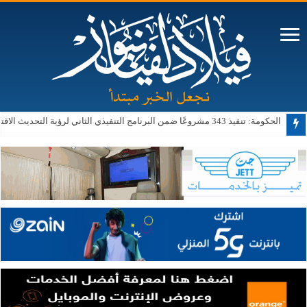
الحكومة: تنفيذ 343 مشروعًا ضمن البرنامج التنفيذي الثاني لرؤية التحديث الاقتصادي