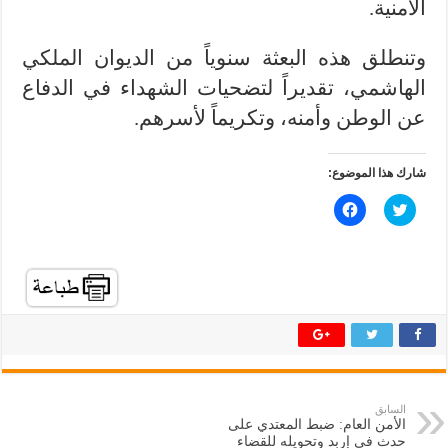
الأمنية.
وتنطلق هذه البعثة سنوياً من الديوان الملكي
الهاشمي، تقديراً لتضحيات الشهداء في الدفاع
عن الوطن وأمنه، وتكريماً لأسرهم.
شارك هذا الموضوع:
ا
ا
ض
ن
غ
ق
ط
ر
ل
ل
ل
ل
م
م
ش
ش
ا
ا
ر
ر
ك
ك
ة
ة
ع
ع
ل
ل
ى
ى
ت
ف
السابق
و
ي
الأمن العام: ضبط المعتدي على
ي
س
ت
ب
حدث في إربد وتحويله للقضاء