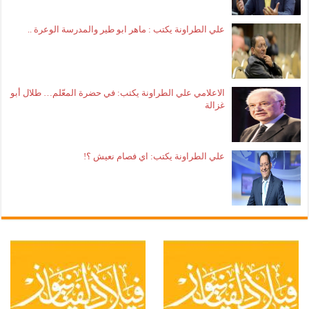
علي الطراونة يكتب : ماهر ابو طير والمدرسة الوعرة ..
الاعلامي علي الطراونة يكتب: في حضرة المعّلم… طلال أبو
غزالة
علي الطراونة يكتب: اي فصام نعيش ؟!