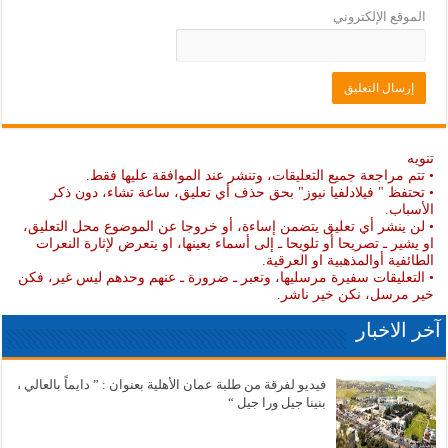
الموقع الإلكتروني
تنويه
• تتم مراجعة جميع التعليقات، وتنشر عند الموافقة عليها فقط.
• تحتفظ " فيلادلفيا نيوز" بحق حذف أي تعليق، ساعة تشاء، دون ذكر
الأسباب.
• لن ينشر أي تعليق يتضمن إساءة، أو خروجا عن الموضوع محل التعليق،
او يشير ـ تصريحا أو تلويحا ـ إلى أسماء بعينها، او يتعرض لإثارة النعرات
الطائفية أوالمذهبية او العرقية.
• التعليقات سفيرة مرسليها، وتعبر ـ ضرورة ـ عنهم وحدهم ليس غير، فكن
خير مرسل، نكن خير ناشر.
آخر الاخبار
فيديو لفرقة من طلبة عمان الأهلية بعنوان : ” دايماً بالعالي ،
بنينا جيل ورا جيل “