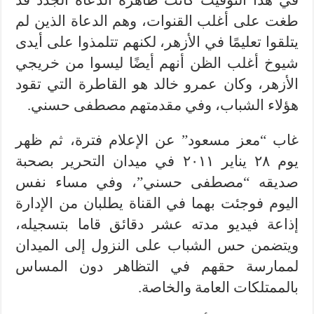
في هذا التوقيت كانت ظاهرة الدعاة الجدد قد
طغت على أغلب القنوات، وهم الدعاة الذين لم
يتلقوا تعليمًا في الأزهر، لكنهم تتلمذوا على أيدى
شيوخ أغلب الظن أنهم أيضًا ليسوا من خريجي
الأزهر، وكان عمرو خالد هو القاطرة التي تقود
هؤلاء الشباب، وفي مقدمتهم مصطفى حسني.
غاب “معز مسعود” عن الإعلام فترة، ثم ظهر
يوم ٢٨ يناير ٢٠١١ في ميدان التحرير بصحبة
صديقه “مصطفى حسني”، وفي مساء نفس
اليوم فوجئت بهما في القناة يطلبان من الإدارة
إذاعة فيديو مدته عشر دقائق قاما بتسجيله،
ويتضمن حس الشباب على النزول إلى الميدان
لممارسة حقهم في التظاهر دون المساس
بالممتلكات العامة والخاصة.