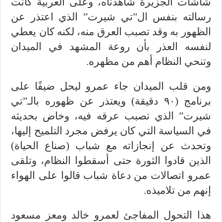
شاشات الجزيرة شاهدناه، وعلى العربية كانت
رسالته بنفس ال”تي شيرت” الذي اعتذر عن
الظهور به وقد تصبب العرق منه، لكنه كان يعطي
لنفسه العذر بأن روعة المشهد في الميدان
وتنحي النظام أهم من مظهره.
ومن قلب الميدان جاء عمرو ليحل ضيفًا على
برنامج (٩٠ دقيقة) ويعتذر عن ظهوره بالـ”تي
شيرت” الذي تصبب عرقه فيه، وخاض بحديثه
في السياسة التي كان يرفض مجرد التلميح إليها،
وتحدث عن إنجازاته مع شباب (صناع الحياة)
الذين قادوا الثورة حتى أسقطوا النظام، وتلقى
عمرو اتصالات من دعاة شباب قالوا على الهواء
إنهم من تلاميذه.
هذا التحول المفاجئ لعمرو خالد ومعز مسعود