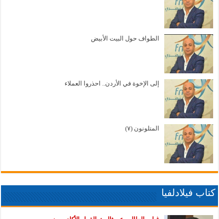
الطواف حول البيت الأبيض
إلى الإخوة في الأردن.. احذروا العملاء
المتلونون (٧)
كتاب فيلادلفيا