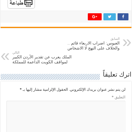
م
م
ش
ش
ا
ا
ر
ر
ك
ك
ة
ة
ع
ع
ل
ل
ى
ى
ت
ف
السابق
و
ي
العبوس: اضراب الاربعاء قائم ..
ي
س
ت
ب
والخلاف على النهج لا الاشخاص
ر
و
التالي
(
ك
الملك يعرب عن تقدير الأردن الكبير
ف
(
لمواقف الكويت الداعمة للمملكة
ت
ف
ح
ت
ف
ح
اترك تعليقاً
ي
ف
ن
ي
ا
ن
ف
ا
لن يتم نشر عنوان بريدك الإلكتروني.
الحقول الإلزامية مشار إليها بـ
*
ذ
ف
ة
ذ
التعليق
*
ج
ة
د
ج
ي
د
د
ي
ة
د
)
ة
)