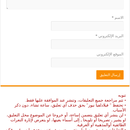
الاسم
*
البريد الإلكتروني
*
الموقع الإلكتروني
تنويه
• تتم مراجعة جميع التعليقات، وتنشر عند الموافقة عليها فقط.
• تحتفظ " فيلادلفيا نيوز" بحق حذف أي تعليق، ساعة تشاء، دون ذكر
الأسباب.
• لن ينشر أي تعليق يتضمن إساءة، أو خروجا عن الموضوع محل التعليق،
او يشير ـ تصريحا أو تلويحا ـ إلى أسماء بعينها، او يتعرض لإثارة النعرات
الطائفية أوالمذهبية او العرقية.
• التعليقات سفيرة مرسليها، وتعبر ـ ضرورة ـ عنهم وحدهم ليس غير، فكن