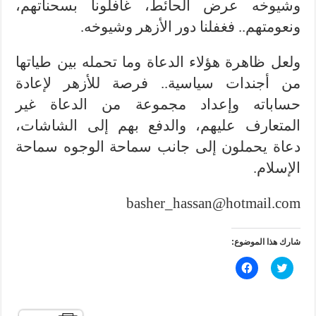
وشيوخه عرض الحائط، غافلونا بسحناتهم،
ونعومتهم.. فغفلنا دور الأزهر وشيوخه.
ولعل ظاهرة هؤلاء الدعاة وما تحمله بين طياتها
من أجندات سياسية.. فرصة للأزهر لإعادة
حساباته وإعداد مجموعة من الدعاة غير
المتعارف عليهم، والدفع بهم إلى الشاشات،
دعاة يحملون إلى جانب سماحة الوجوه سماحة
الإسلام.
basher_hassan@hotmail.com
شارك هذا الموضوع:
ا
ا
ض
ن
غ
ق
ط
ر
ل
ل
ل
ل