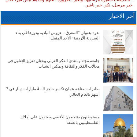
خير مرسل، نكن خير ناشر.
آخر الاخبار
ندوة بعنوان “المفرق .. عروس البادية ودورها في بناء
السردية الأردنية” الأحد المقبل
جامعة مؤتة ومنتدى الفكر العربي يبحثان تعزيز التعاون في
مجالات الفكر والثقافة وتمكين الشباب
صادرات صناعة عمان تكسر حاجز الــ 4 مليارات دينار في 7
أشهر بالعام الحالي
مستوطنون يقتحمون الأقصى ويعتدون على أملاك
الفلسطينيين بالضفة