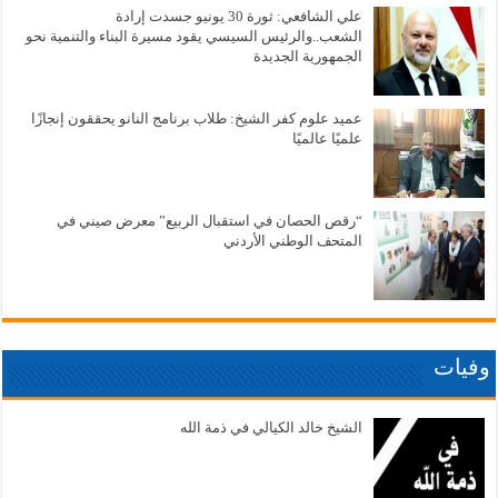
علي الشافعي: ثورة 30 يونيو جسدت إرادة
الشعب..والرئيس السيسي يقود مسيرة البناء والتنمية نحو
الجمهورية الجديدة
عميد علوم كفر الشيخ: طلاب برنامج النانو يحققون إنجازًا
علميًا عالميًا
“رقص الحصان في استقبال الربيع” معرض صيني في
المتحف الوطني الأردني
وفيات
الشيخ خالد الكيالي في ذمة الله