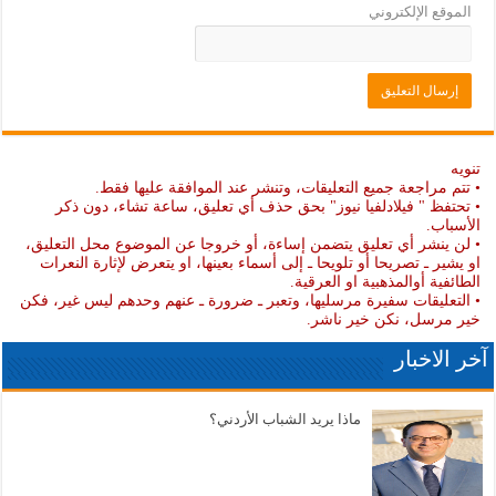
الموقع الإلكتروني
تنويه
• تتم مراجعة جميع التعليقات، وتنشر عند الموافقة عليها فقط.
• تحتفظ " فيلادلفيا نيوز" بحق حذف أي تعليق، ساعة تشاء، دون ذكر
الأسباب.
• لن ينشر أي تعليق يتضمن إساءة، أو خروجا عن الموضوع محل التعليق،
او يشير ـ تصريحا أو تلويحا ـ إلى أسماء بعينها، او يتعرض لإثارة النعرات
الطائفية أوالمذهبية او العرقية.
• التعليقات سفيرة مرسليها، وتعبر ـ ضرورة ـ عنهم وحدهم ليس غير، فكن
خير مرسل، نكن خير ناشر.
آخر الاخبار
ماذا يريد الشباب الأردني؟