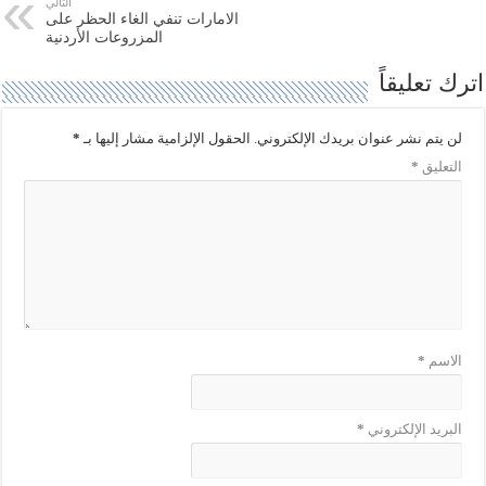
ر
و
التالي
(
ك
الامارات تنفي الغاء الحظر على
ف
(
المزروعات الأردنية
ت
ف
ح
ت
ف
ح
اترك تعليقاً
ي
ف
ن
ي
ا
ن
ف
ا
لن يتم نشر عنوان بريدك الإلكتروني.
الحقول الإلزامية مشار إليها بـ
*
ذ
ف
ة
ذ
التعليق
*
ج
ة
د
ج
ي
د
د
ي
ة
د
)
ة
)
الاسم
*
البريد الإلكتروني
*