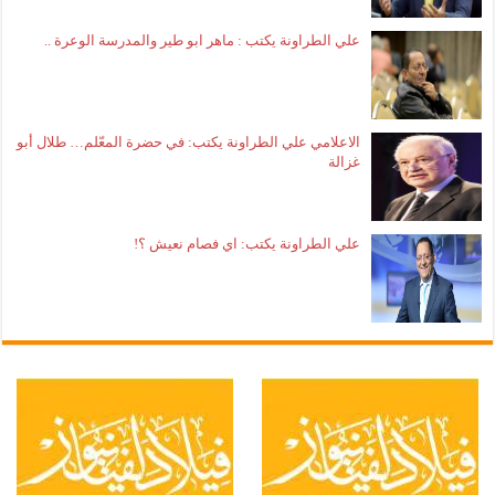
علي الطراونة يكتب : ماهر ابو طير والمدرسة الوعرة ..
الاعلامي علي الطراونة يكتب: في حضرة المعّلم… طلال أبو
غزالة
علي الطراونة يكتب: اي فصام نعيش ؟!