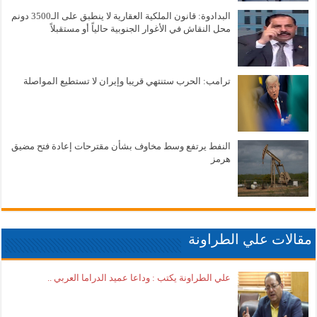
البدادوة: قانون الملكية العقارية لا ينطبق على الـ3500 دونم
محل النقاش في الأغوار الجنوبية حالياً أو مستقبلاً
ترامب: الحرب ستنتهي قريبا وإيران لا تستطيع المواصلة
النفط يرتفع وسط مخاوف بشأن مقترحات إعادة فتح مضيق
هرمز
مقالات علي الطراونة
علي الطراونة يكتب : وداعا عميد الدراما العربي ..