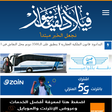
البدادوة: قانون الملكية العقارية لا ينطبق على الـ3500 دونم محل النقاش في الأغوار الجنوبية حالياً أو مستقبلاً
ترامب: الحرب ستنتهي قريبا وإيران لا تستطيع المواصلة