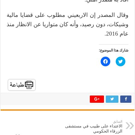
وقال المصدر إن الاربعيني مطلوب على قضايا مالية
وشيكات، دون رصيد، وأنه كان متواريا عن الانظار منذ
عام 2016.
شارك هذا الموضوع:
ا
ا
ض
ن
غ
ق
ط
ر
ل
ل
ل
ل
م
م
ش
ش
ا
ا
ر
ر
ك
ك
ة
ة
ع
ع
ل
ل
ى
ى
ت
ف
السابق
و
ي
الاعتداء على طبيب في مستشفى
ي
س
ت
ب
الزرقاء الحكومي