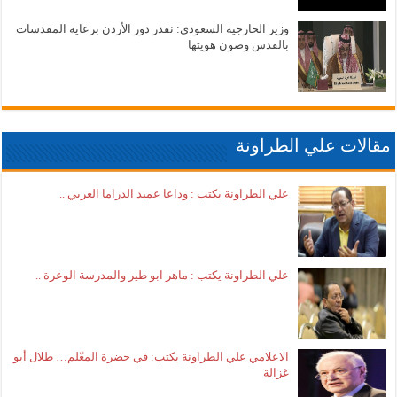
وزير الخارجية السعودي: نقدر دور الأردن برعاية المقدسات
بالقدس وصون هويتها
مقالات علي الطراونة
علي الطراونة يكتب : وداعا عميد الدراما العربي ..
علي الطراونة يكتب : ماهر ابو طير والمدرسة الوعرة ..
الاعلامي علي الطراونة يكتب: في حضرة المعّلم… طلال أبو
غزالة