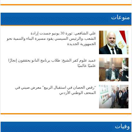
منوعات
علي الشافعي: ثورة 30 يونيو جسدت إرادة
الشعب..والرئيس السيسي يقود مسيرة البناء والتنمية نحو
الجمهورية الجديدة
عميد علوم كفر الشيخ: طلاب برنامج النانو يحققون إنجازًا
علميًا عالميًا
“رقص الحصان في استقبال الربيع” معرض صيني في
المتحف الوطني الأردني
وفيات