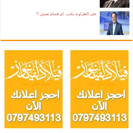
علي الطراونة يكتب: اي فصام نعيش ؟!