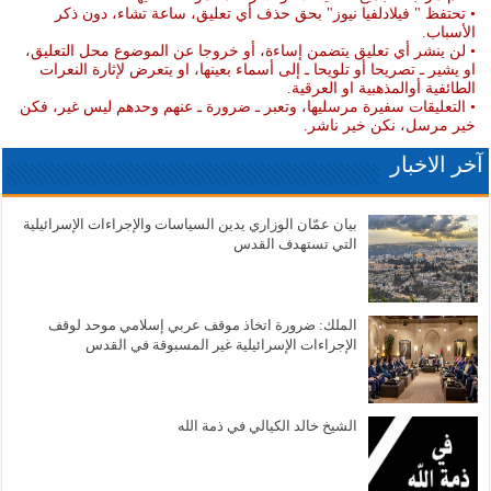
• تحتفظ " فيلادلفيا نيوز" بحق حذف أي تعليق، ساعة تشاء، دون ذكر
الأسباب.
• لن ينشر أي تعليق يتضمن إساءة، أو خروجا عن الموضوع محل التعليق،
او يشير ـ تصريحا أو تلويحا ـ إلى أسماء بعينها، او يتعرض لإثارة النعرات
الطائفية أوالمذهبية او العرقية.
• التعليقات سفيرة مرسليها، وتعبر ـ ضرورة ـ عنهم وحدهم ليس غير، فكن
خير مرسل، نكن خير ناشر.
آخر الاخبار
بيان عمّان الوزاري يدين السياسات والإجراءات الإسرائيلية
التي تستهدف القدس
الملك: ضرورة اتخاذ موقف عربي إسلامي موحد لوقف
الإجراءات الإسرائيلية غير المسبوقة في القدس
الشيخ خالد الكيالي في ذمة الله