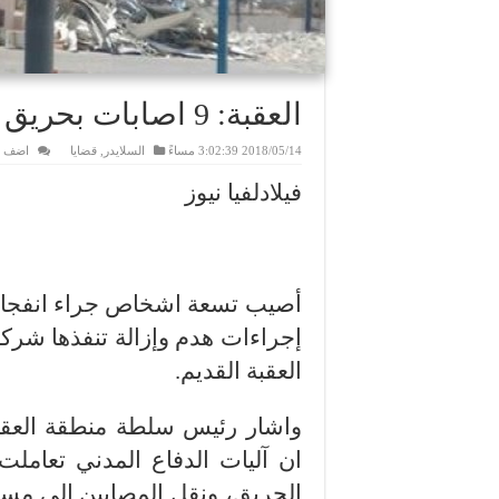
العقبة: 9 اصابات بحريق مصنع الصوامع
2018/05/14 3:02:39 مساءً
السلايدر
,
قضايا
اضف ت
فيلادلفيا نيوز
أصيب تسعة اشخاص جراء انفجار اس
إجراءات هدم وإزالة تنفذها شرك
العقبة القديم.
واشار رئيس سلطة منطقة العقبة
ان آليات الدفاع المدني تعام
الحريق، ونقل المصابين الى مست