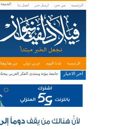
الجمعة , أغس
الرئيسية
من نحن
ارسل خبر
اتصل بنا
الرئيسية
بلدنا اليوم
عربي دولي
من هنا وهنا
آخر الاخبار
صادرات صناعة عمان تكسر حاجز الــ 4 مليارات دينار في 7 أشهر بالعام الحالي
جامعة مؤتة ومنتدى الفكر العربي يبحثا