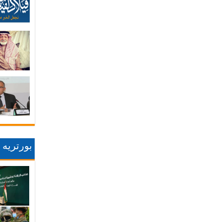
بورتريه