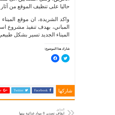
حاليا على تنظيف الموقع من آثار 
واكد الشريدة، ان موقع الميناء 
المباني، بهدف تنفيذ مشروع استث
الميناء الجديد تسير بشكل طبيعي 
شارك هذا الموضوع:
ا
ا
ض
ن
غ
ق
ط
ر
ل
ل
ل
ل
م
م
ش
ش
ا
ا
ر
ر
 +
Twitter
Facebook
ك
ك
شاركها
ة
ة
ع
ع
ل
ل
ى
ى
ت
ف
السابق
و
ي
ايقاف تصدير 8 مواد غذائية بينها
ي
س