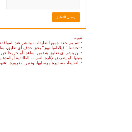
تنويه
• تتم مراجعة جميع التعليقات، وتنشر عند الموافقة
• تحتفظ " فيلادلفيا نيوز" بحق حذف أي تعليق، سا
• لن ينشر أي تعليق يتضمن إساءة، أو خروجا عن ال
بعينها، او يتعرض لإثارة النعرات الطائفية أوالمذهبي
• التعليقات سفيرة مرسليها، وتعبر ـ ضرورة ـ ع