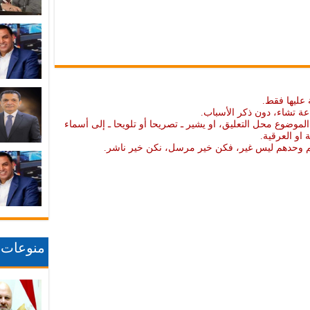
 عليها فقط.
عة تشاء، دون ذكر الأسباب.
موضوع محل التعليق، او يشير ـ تصريحا أو تلويحا ـ إلى أسماء
ة او العرقية.
نهم وحدهم ليس غير، فكن خير مرسل، نكن خير ناشر.
منوعات