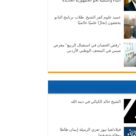
البناء والتنمية نحو الجمهورية الجديدة
عميد علوم كفر الشيخ: طلاب برنامج النانو
يحققون إنجازًا علميًا عالميًا
“رقص الحصان في استقبال الربيع” معرض
صيني في المتحف الوطني الأردني
الشيخ خالد الكيالي في ذمة الله
فيلادلفيا نيوز تعزي الزميلة إيمان ظاظا
بوفاة شقيقتها