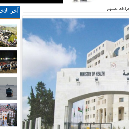
اءات تعيينهم
آخر الاخب