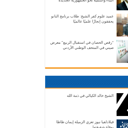
البناء والتنمية نحو الجمهورية الجديدة
عميد علوم كفر الشيخ: طلاب برنامج النانو
يحققون إنجازًا علميًا عالميًا
“رقص الحصان في استقبال الربيع” معرض
صيني في المتحف الوطني الأردني
الشيخ خالد الكيالي في ذمة الله
فيلادلفيا نيوز تعزي الزميلة إيمان ظاظا
بوفاة شقيقتها