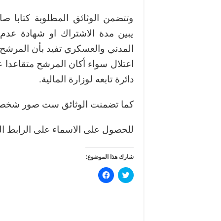
وتتضمن الوثائق المطلوبة كتابا ص
يبين مدة الاشتراك او شهادة عدم 
المدني والعسكري تفيد بأن المرشح ي
اعتلال سواء أكان المرشح متقاعدا عس
دائرة تابعه لوزارة المالية.
كما تضمنت الوثائق ست صور شخصية
للحصول على الاسماء على الرابط التالي cutt.us/He7zq
شارك هذا الموضوع:
ا
ا
ض
ن
غ
ق
ط
ر
ل
ل
ل
ل
م
م
ش
ش