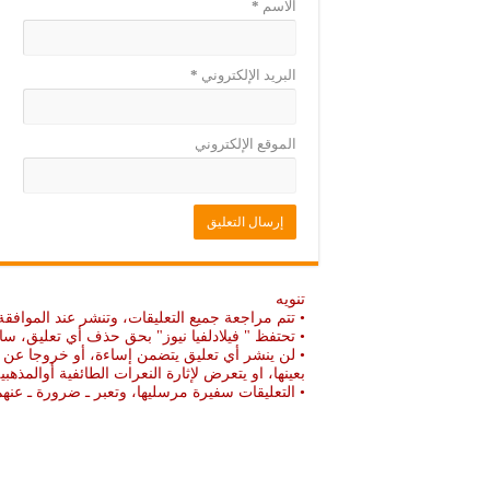
الاسم
*
البريد الإلكتروني
*
الموقع الإلكتروني
تنويه
• تتم مراجعة جميع التعليقات، وتنشر عند الموافقة
• تحتفظ " فيلادلفيا نيوز" بحق حذف أي تعليق، سا
• لن ينشر أي تعليق يتضمن إساءة، أو خروجا عن ال
بعينها، او يتعرض لإثارة النعرات الطائفية أوالمذهبي
• التعليقات سفيرة مرسليها، وتعبر ـ ضرورة ـ ع