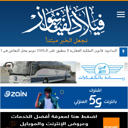
البدادوة: قانون الملكية العقارية لا ينطبق على الـ3500 دونم محل النقاش في الأغوار الجنوبية حالياً أو مستقبلاً
ترامب: الحرب ستنتهي قريبا وإيران لا تستطيع المواصلة