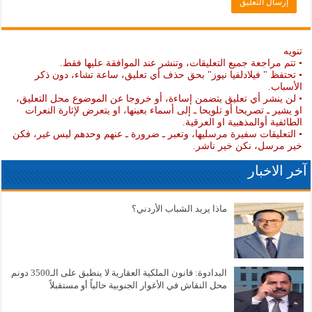
تنويه
• تتم مراجعة جميع التعليقات، وتنشر عند الموافقة عليها فقط.
• تحتفظ " فيلادلفيا نيوز" بحق حذف أي تعليق، ساعة تشاء، دون ذكر
الأسباب.
• لن ينشر أي تعليق يتضمن إساءة، أو خروجا عن الموضوع محل التعليق،
او يشير ـ تصريحا أو تلويحا ـ إلى أسماء بعينها، او يتعرض لإثارة النعرات
الطائفية أوالمذهبية او العرقية.
• التعليقات سفيرة مرسليها، وتعبر ـ ضرورة ـ عنهم وحدهم ليس غير، فكن
خير مرسل، نكن خير ناشر.
آخر الاخبار
ماذا يريد الشباب الأردني؟
البدادوة: قانون الملكية العقارية لا ينطبق على الـ3500 دونم
محل النقاش في الأغوار الجنوبية حالياً أو مستقبلاً