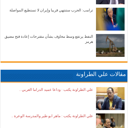
ترامب: الحرب ستنتهي قريبا وإيران لا تستطيع المواصلة
النفط يرتفع وسط مخاوف بشأن مقترحات إعادة فتح مضيق
هرمز
مقالات علي الطراونة
علي الطراونة يكتب : وداعا عميد الدراما العربي ..
علي الطراونة يكتب : ماهر ابو طير والمدرسة الوعرة ..