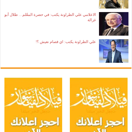
الاعلامي علي الطراونة يكتب: في حضرة المعّلم… طلال أبو
غزالة
علي الطراونة يكتب: اي فصام نعيش ؟!