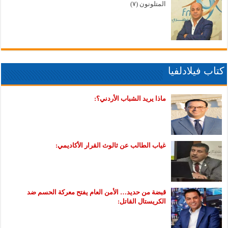
المتلونون (٧)
كتاب فيلادلفيا
ماذا يريد الشباب الأردني؟:
غياب الطالب عن ثالوث القرار الأكاديمي:
قبضة من حديد… الأمن العام يفتح معركة الحسم ضد
الكريستال القاتل: