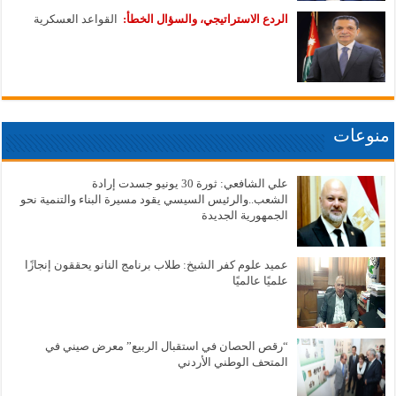
الردع الاستراتيجي، والسؤال الخطأ:
القواعد العسكرية
منوعات
علي الشافعي: ثورة 30 يونيو جسدت إرادة
الشعب..والرئيس السيسي يقود مسيرة البناء والتنمية نحو
الجمهورية الجديدة
عميد علوم كفر الشيخ: طلاب برنامج النانو يحققون إنجازًا
علميًا عالميًا
“رقص الحصان في استقبال الربيع” معرض صيني في
المتحف الوطني الأردني