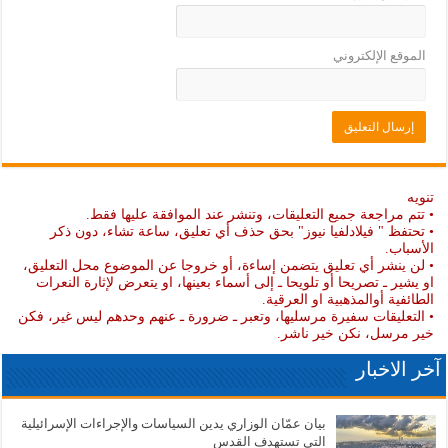
الموقع الإلكتروني
تنويه
• تتم مراجعة جميع التعليقات، وتنشر عند الموافقة عليها فقط.
• تحتفظ " فيلادلفيا نيوز" بحق حذف أي تعليق، ساعة تشاء، دون ذكر
الأسباب.
• لن ينشر أي تعليق يتضمن إساءة، أو خروجا عن الموضوع محل التعليق،
او يشير ـ تصريحا أو تلويحا ـ إلى أسماء بعينها، او يتعرض لإثارة النعرات
الطائفية أوالمذهبية او العرقية.
• التعليقات سفيرة مرسليها، وتعبر ـ ضرورة ـ عنهم وحدهم ليس غير، فكن
خير مرسل، نكن خير ناشر.
آخر الاخبار
بيان عمّان الوزاري يدين السياسات والإجراءات الإسرائيلية
التي تستهدف القدس