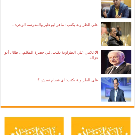
علي الطراونة يكتب : ماهر ابو طير والمدرسة الوعرة ..
الاعلامي علي الطراونة يكتب: في حضرة المعّلم… طلال أبو
غزالة
علي الطراونة يكتب: اي فصام نعيش ؟!