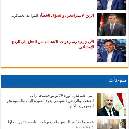
الردع الاستراتيجي، والسؤال الخطأ:
القواعد العسكرية
الأردن يعيد رسم قواعد الاشتباك.. من الدفاع إلى الردع
الإستباقي:
منوعات
علي الشافعي: ثورة 30 يونيو جسدت إرادة
الشعب..والرئيس السيسي يقود مسيرة البناء والتنمية نحو
الجمهورية الجديدة
عميد علوم كفر الشيخ: طلاب برنامج النانو يحققون إنجازًا
علميًا عالميًا