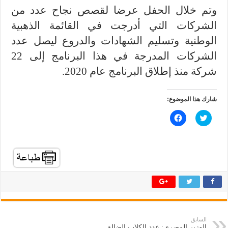
وتم خلال الحفل عرضا لقصص نجاح عدد من
الشركات التي أدرجت في القائمة الذهبية
الوطنية وتسليم الشهادات والدروع ليصل عدد
الشركات المدرجة في هذا البرنامج إلى 22
شركة منذ إطلاق البرنامج عام 2020.
شارك هذا الموضوع:
ا
ا
ض
ن
غ
ق
ط
ر
ل
ل
ل
ل
م
م
ش
ش
ا
ا
ر
ر
ك
ك
ة
ة
ع
ع
ل
ل
ى
ى
ت
ف
السابق
و
ي
الوزير المصري: عدد الكلاب الضالة