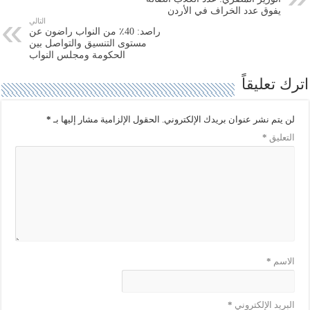
ي
س
ت
ب
يفوق عدد الخراف في الأردن
ر
و
التالي
(
ك
راصد: 40٪ من النواب راضون عن
ف
(
مستوى التنسيق والتواصل بين
ت
ف
ح
ت
الحكومة ومجلس النواب
ف
ح
ي
ف
اترك تعليقاً
ن
ي
ا
ن
ف
ا
ذ
ف
ة
ذ
لن يتم نشر عنوان بريدك الإلكتروني.
الحقول الإلزامية مشار إليها بـ
*
ج
ة
د
ج
التعليق
*
ي
د
د
ي
ة
د
)
ة
)
الاسم
*
البريد الإلكتروني
*