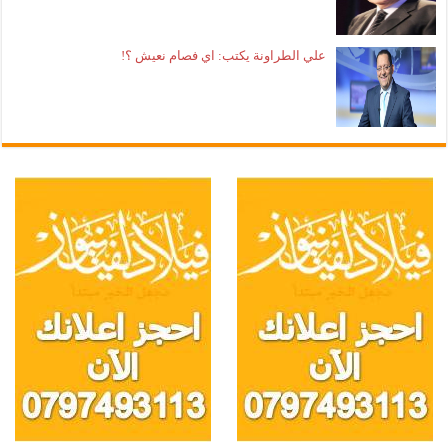
علي الطراونة يكتب: اي فصام نعيش ؟!