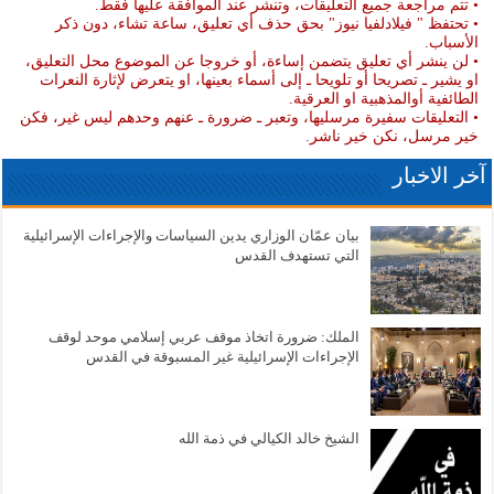
• تتم مراجعة جميع التعليقات، وتنشر عند الموافقة عليها فقط.
• تحتفظ " فيلادلفيا نيوز" بحق حذف أي تعليق، ساعة تشاء، دون ذكر
الأسباب.
• لن ينشر أي تعليق يتضمن إساءة، أو خروجا عن الموضوع محل التعليق،
او يشير ـ تصريحا أو تلويحا ـ إلى أسماء بعينها، او يتعرض لإثارة النعرات
الطائفية أوالمذهبية او العرقية.
• التعليقات سفيرة مرسليها، وتعبر ـ ضرورة ـ عنهم وحدهم ليس غير، فكن
خير مرسل، نكن خير ناشر.
آخر الاخبار
بيان عمّان الوزاري يدين السياسات والإجراءات الإسرائيلية
التي تستهدف القدس
الملك: ضرورة اتخاذ موقف عربي إسلامي موحد لوقف
الإجراءات الإسرائيلية غير المسبوقة في القدس
الشيخ خالد الكيالي في ذمة الله