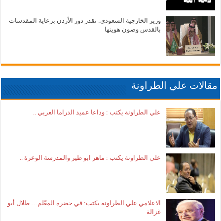
وزير الخارجية السعودي: نقدر دور الأردن برعاية المقدسات
بالقدس وصون هويتها
مقالات علي الطراونة
علي الطراونة يكتب : وداعا عميد الدراما العربي ..
علي الطراونة يكتب : ماهر ابو طير والمدرسة الوعرة ..
الاعلامي علي الطراونة يكتب: في حضرة المعّلم… طلال أبو
غزالة