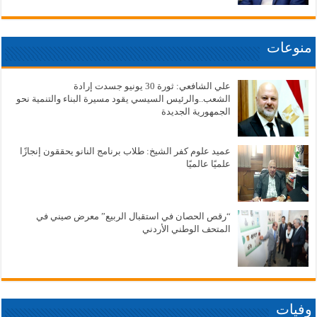
منوعات
علي الشافعي: ثورة 30 يونيو جسدت إرادة
الشعب..والرئيس السيسي يقود مسيرة البناء والتنمية نحو
الجمهورية الجديدة
عميد علوم كفر الشيخ: طلاب برنامج النانو يحققون إنجازًا
علميًا عالميًا
“رقص الحصان في استقبال الربيع” معرض صيني في
المتحف الوطني الأردني
وفيات