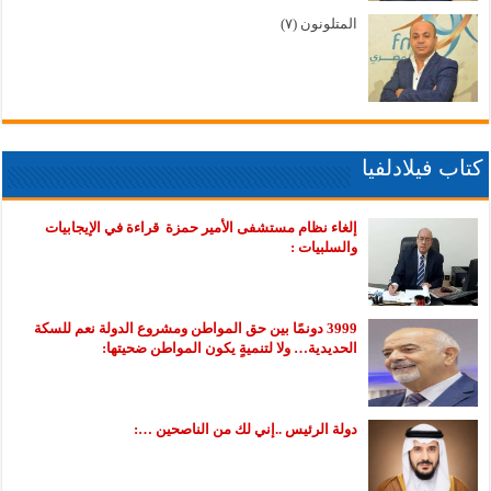
المتلونون (٧)
كتاب فيلادلفيا
إلغاء نظام مستشفى الأمير حمزة قراءة في الإيجابيات
والسلبيات :
3999 دونمًا بين حق المواطن ومشروع الدولة نعم للسكة
الحديدية… ولا لتنميةٍ يكون المواطن ضحيتها:
دولة الرئيس ..إني لك من الناصحين …: