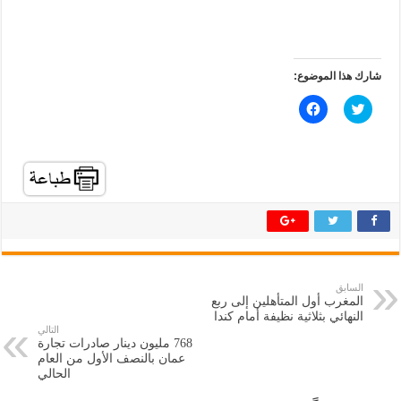
شارك هذا الموضوع:
ا
ا
ض
ن
غ
ق
ط
ر
ل
ل
ل
ل
م
م
ش
ش
ا
ا
ر
ر
ك
ك
ة
ة
ع
ع
ل
ل
ى
ى
ت
ف
السابق
و
ي
المغرب أول المتأهلين إلى ربع
ي
س
ت
ب
النهائي بثلاثية نظيفة أمام كندا
ر
و
التالي
(
ك
768 مليون دينار صادرات تجارة
ف
(
عمان بالنصف الأول من العام
ت
ف
ح
ت
الحالي
ف
ح
ي
ف