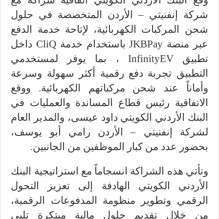
وقّع البنك الأردني الكويتي اتفاقية شراكة مع
شركة إنفنيتي – الأردن المتخصصة في حلول
شحن المركبات الكهربائية، لإتاحة خدمة الدفع
عبر منصة JKBPay باستخدام خدمة CliQ داخل
تطبيق InfinityEV ، بما يوفر لمستخدمي
التطبيق تجربة دفع رقمية أكثر سهولة وسرعة
وأماناً عند شحن مركباتهم الكهربائية. ووقع
الاتفاقية رئيس قطاع المساندة والعمليات في
البنك الأردني الكويتي داود عيسى، والمدير العام
لشركة إنفنيتي – الأردن رامي أبو يوسف،
بحضور عدد من كبار الموظفين من الجانبين.
وتأتي هذه الشراكة انسجاماً مع استراتيجية البنك
الأردني الكويتي الهادفة إلى تعزيز التحول
الرقمي وتطوير منظومة المدفوعات الرقمية،
من خلال تقديم حلول مالية مبتكرة تلبي