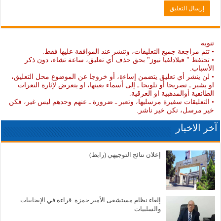
تنويه
• تتم مراجعة جميع التعليقات، وتنشر عند الموافقة عليها فقط.
• تحتفظ " فيلادلفيا نيوز" بحق حذف أي تعليق، ساعة تشاء، دون ذكر
الأسباب.
• لن ينشر أي تعليق يتضمن إساءة، أو خروجا عن الموضوع محل التعليق،
او يشير ـ تصريحا أو تلويحا ـ إلى أسماء بعينها، او يتعرض لإثارة النعرات
الطائفية أوالمذهبية او العرقية.
• التعليقات سفيرة مرسليها، وتعبر ـ ضرورة ـ عنهم وحدهم ليس غير، فكن
خير مرسل، نكن خير ناشر.
آخر الاخبار
إعلان نتائج التوجيهي (رابط)
إلغاء نظام مستشفى الأمير حمزة قراءة في الإيجابيات
والسلبيات