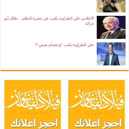
الاعلامي علي الطراونة يكتب: في حضرة المعّلم… طلال أبو
غزالة
علي الطراونة يكتب: اي فصام نعيش ؟!