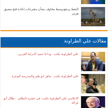
النفط يرتفع وسط مخاوف بشأن مقترحات إعادة فتح مضيق
هرمز
مقالات علي الطراونة
علي الطراونة يكتب : وداعا عميد الدراما العربي ..
علي الطراونة يكتب : ماهر ابو طير والمدرسة الوعرة ..
الاعلامي علي الطراونة يكتب: في حضرة المعّلم… طلال أبو
غزالة