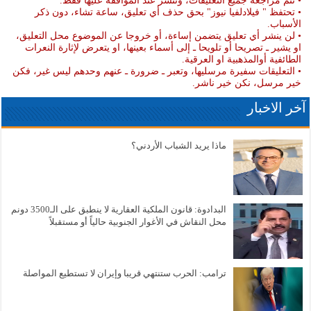
• تتم مراجعة جميع التعليقات، وتنشر عند الموافقة عليها فقط.
• تحتفظ " فيلادلفيا نيوز" بحق حذف أي تعليق، ساعة تشاء، دون ذكر
الأسباب.
• لن ينشر أي تعليق يتضمن إساءة، أو خروجا عن الموضوع محل التعليق،
او يشير ـ تصريحا أو تلويحا ـ إلى أسماء بعينها، او يتعرض لإثارة النعرات
الطائفية أوالمذهبية او العرقية.
• التعليقات سفيرة مرسليها، وتعبر ـ ضرورة ـ عنهم وحدهم ليس غير، فكن
خير مرسل، نكن خير ناشر.
آخر الاخبار
ماذا يريد الشباب الأردني؟
البدادوة: قانون الملكية العقارية لا ينطبق على الـ3500 دونم
محل النقاش في الأغوار الجنوبية حالياً أو مستقبلاً
ترامب: الحرب ستنتهي قريبا وإيران لا تستطيع المواصلة