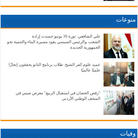
منوعات
علي الشافعي: ثورة 30 يونيو جسدت إرادة
الشعب..والرئيس السيسي يقود مسيرة البناء والتنمية نحو
الجمهورية الجديدة
عميد علوم كفر الشيخ: طلاب برنامج النانو يحققون إنجازًا
علميًا عالميًا
“رقص الحصان في استقبال الربيع” معرض صيني في
المتحف الوطني الأردني
وفيات