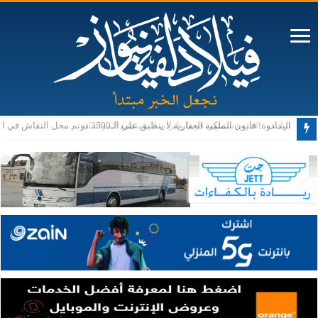
ترامب: الحرب ستنتهي قريبا وإيران لا تستطيع المواصلة