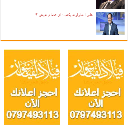
علي الطراونة يكتب: اي فصام نعيش ؟!