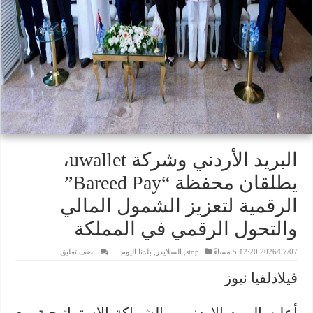
البريد الأردني وشركة uwallet،
يطلقان محفظة “Bareed Pay”
الرقمية لتعزيز الشمول المالي
والتحول الرقمي في المملكة
2026/07/07 5:12:20 مساءً
stop
,
السلايدر
,
بلدنا اليوم
اضف تعليق
فيلادلفيا نيوز